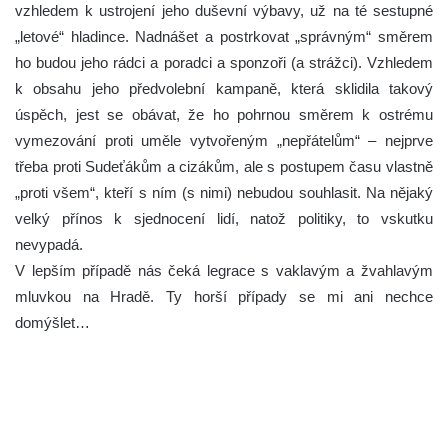
vzhledem k ustrojení jeho duševní výbavy, už na té sestupné
„letové“ hladince. Nadnášet a postrkovat „správným“ směrem
ho budou jeho rádci a poradci a sponzoři (a strážci). Vzhledem
k obsahu jeho předvolební kampaně, která sklidila takový
úspěch, jest se obávat, že ho pohrnou směrem k ostrému
vymezování proti uměle vytvořeným „nepřátelům“ – nejprve
třeba proti Sudeťákům a cizákům, ale s postupem času vlastně
„proti všem“, kteří s ním (s nimi) nebudou souhlasit. Na nějaký
velký přínos k sjednocení lidí, natož politiky, to vskutku
nevypadá.
V lepším případě nás čeká legrace s vaklavým a žvahlavým
mluvkou na Hradě. Ty horší případy se mi ani nechce
domýšlet…