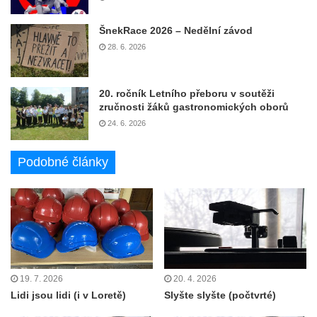
ŠnekRace 2026 – Nedělní závod
28. 6. 2026
20. ročník Letního přeboru v soutěži
zručnosti žáků gastronomických oborů
24. 6. 2026
Podobné články
19. 7. 2026
20. 4. 2026
Lidi jsou lidi (i v Loretě)
Slyšte slyšte (počtvrté)