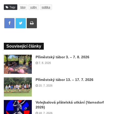
Tagy
blog
volby
politika
Tisknout
Související články
Příměstský tábor 3. – 7. 8. 2026
7. 8. 2026
Příměstský tábor 13. – 17. 7. 2026
20. 7. 2026
Volejbalová přátelská utkání (Varnsdorf
2026)
18. 7. 2026