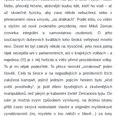
Nebo, přesněji řečeno, aktivnější budou lidé, kteří ho vodí – ať
už skutečně fyzicky, aby zase někde nebuchnul, nebo v
přeneseném slova smyslu, „na drátkách“. Podle toho, co vidím
a slyším od nově zvoleného prezidenta, není Miloš Zeman
zrovinka integrální a samostatnou osobností. O jeho
současných duševních kvalitách toho široká veřejnost mnoho
neví. Deset let byl zalezlý někde na Vysočině, jeho nová partaj
nijak neuspěla ani v parlamentních, ani v krajských volbách – a
najednou (!!!) je z něj hvězda a vítěz přímé prezidentské volby.
To je mi nějak podezřelé. To přece nemohl „zmáknout“ jeden
člověk. Celá ta široce a na nejpodlejších a primitivních lžích
založená kampaň, jejímž jediným pojícím heslem bylo „účel
světí prostředky“, je jistě dílem bystřejších a zkušenějších
manipulátorů, než jakým je kabaretní žertéř Zemanova typu. On
sám je možná svým způsobem výmluvný, na druhou stranu
příliš často skrývá nedostatek vlastní a originální myšlenkové
vynalézavosti (no, myslete s tou náloží v hlavě…) za tuny