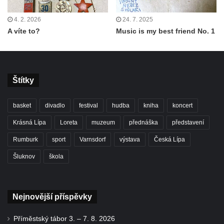
4. 2. 2026
24. 7. 2025
A víte to?
Music is my best friend No. 1
Štítky
basket
divadlo
festival
hudba
kniha
koncert
Krásná Lípa
Loreta
muzeum
přednáška
představení
Rumburk
sport
Varnsdorf
výstava
Česká Lípa
Šluknov
škola
Nejnovější příspěvky
Příměstský tábor 3. – 7. 8. 2026