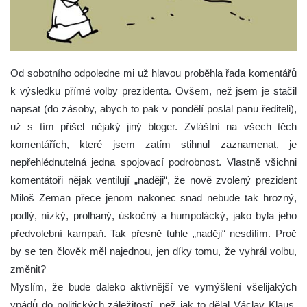
Od sobotního odpoledne mi už hlavou proběhla řada komentářů
k výsledku přímé volby prezidenta. Ovšem, než jsem je stačil
napsat (do zásoby, abych to pak v pondělí poslal panu řediteli),
už s tím přišel nějaký jiný bloger. Zvláštní na všech těch
komentářích, které jsem zatím stihnul zaznamenat, je
nepřehlédnutelná jedna spojovací podrobnost. Vlastně všichni
komentátoři nějak ventilují „naději“, že nově zvolený prezident
Miloš Zeman přece jenom nakonec snad nebude tak hrozný,
podlý, nízký, prolhaný, úskočný a humpolácký, jako byla jeho
předvolební kampaň. Tak přesně tuhle „naději“ nesdílím. Proč
by se ten člověk měl najednou, jen díky tomu, že vyhrál volbu,
změnit?
Myslím, že bude daleko aktivnější ve vymýšlení všelijakých
vpádů do politických záležitostí, než jak to dělal Václav Klaus.