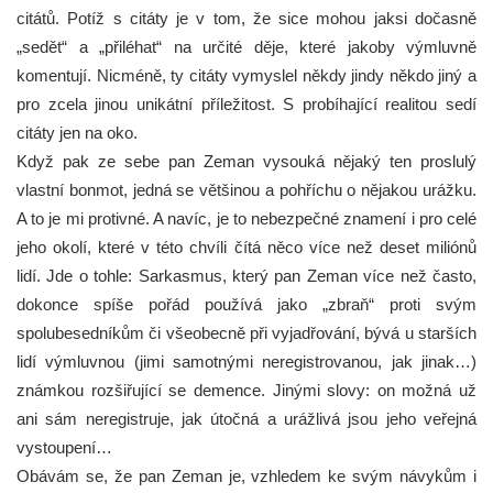
citátů. Potíž s citáty je v tom, že sice mohou jaksi dočasně
„sedět“ a „přiléhat“ na určité děje, které jakoby výmluvně
komentují. Nicméně, ty citáty vymyslel někdy jindy někdo jiný a
pro zcela jinou unikátní příležitost. S probíhající realitou sedí
citáty jen na oko.
Když pak ze sebe pan Zeman vysouká nějaký ten proslulý
vlastní bonmot, jedná se většinou a pohříchu o nějakou urážku.
A to je mi protivné. A navíc, je to nebezpečné znamení i pro celé
jeho okolí, které v této chvíli čítá něco více než deset miliónů
lidí. Jde o tohle: Sarkasmus, který pan Zeman více než často,
dokonce spíše pořád používá jako „zbraň“ proti svým
spolubesedníkům či všeobecně při vyjadřování, bývá u starších
lidí výmluvnou (jimi samotnými neregistrovanou, jak jinak…)
známkou rozšiřující se demence. Jinými slovy: on možná už
ani sám neregistruje, jak útočná a urážlivá jsou jeho veřejná
vystoupení…
Obávám se, že pan Zeman je, vzhledem ke svým návykům i