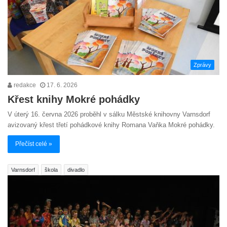
Zprávy
redakce
17. 6. 2026
Křest knihy Mokré pohádky
V úterý 16. června 2026 proběhl v sálku Městské knihovny Varnsdorf
avizovaný křest třetí pohádkové knihy Romana Vaňka Mokré pohádky.
Přečíst celé »
Varnsdorf
škola
divadlo