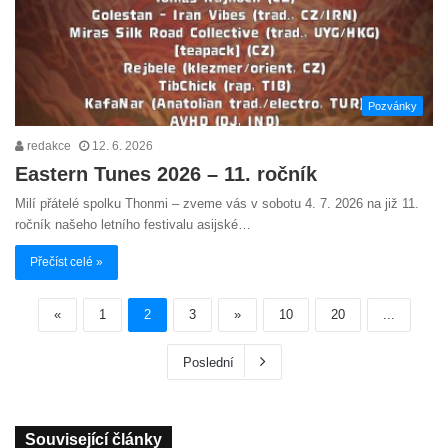
Pozvánky
redakce
12. 6. 2026
Eastern Tunes 2026 – 11. ročník
Milí přátelé spolku Thonmi – zveme vás v sobotu 4. 7. 2026 na již 11.
ročník našeho letního festivalu asijské…
Přečíst celé »
«
1
2
3
»
10
20
...
Poslední
Související články