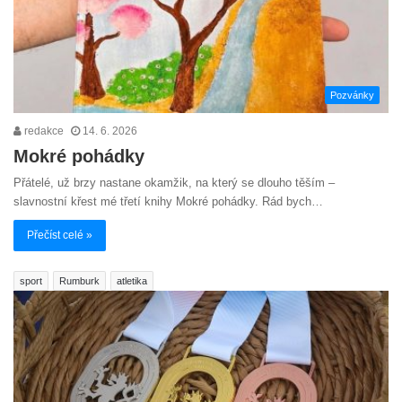
Pozvánky
redakce
14. 6. 2026
Mokré pohádky
Přátelé, už brzy nastane okamžik, na který se dlouho těším –
slavnostní křest mé třetí knihy Mokré pohádky. Rád bych…
Přečíst celé »
sport
Rumburk
atletika