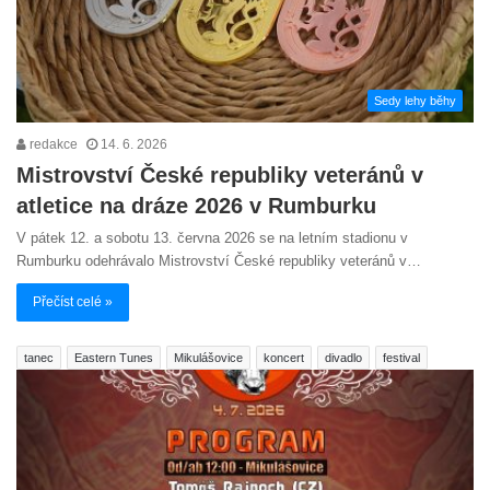
Sedy lehy běhy
redakce
14. 6. 2026
Mistrovství České republiky veteránů v
atletice na dráze 2026 v Rumburku
V pátek 12. a sobotu 13. června 2026 se na letním stadionu v
Rumburku odehrávalo Mistrovství České republiky veteránů v…
Přečíst celé »
tanec
Eastern Tunes
Mikulášovice
koncert
divadlo
festival