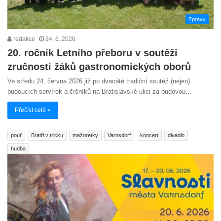
Zprávy
redakce
24. 6. 2026
20. ročník Letního přeboru v soutěži
zručnosti žáků gastronomických oborů
Ve středu 24. června 2026 již po dvacáté tradiční soutěž (nejen)
budoucích servírek a číšníků na Bratislavské ulici za budovou…
Přečíst celé »
pouť
Bratři v tricku
mažoretky
Varnsdorf
koncert
divadlo
hudba