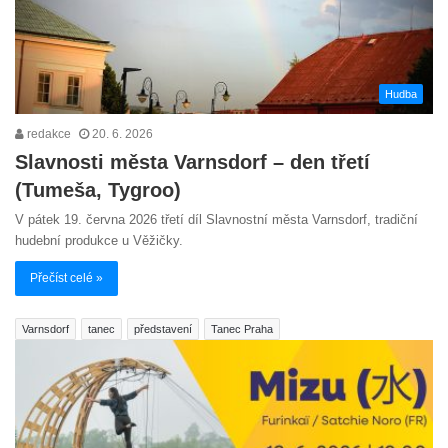
Hudba
redakce
20. 6. 2026
Slavnosti města Varnsdorf – den třetí
(Tumeša, Tygroo)
V pátek 19. června 2026 třetí díl Slavnostní města Varnsdorf, tradiční
hudební produkce u Věžičky.
Přečíst celé »
Varnsdorf
tanec
představení
Tanec Praha