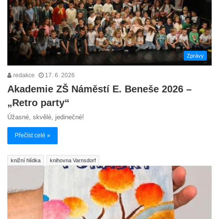
Zprávy
redakce
17. 6. 2026
Akademie ZŠ Náměstí E. Beneše 2026 –
„Retro party“
Úžasné, skvělé, jedinečné!
Přečíst celé »
knižní hlídka
knihovna Varnsdorf