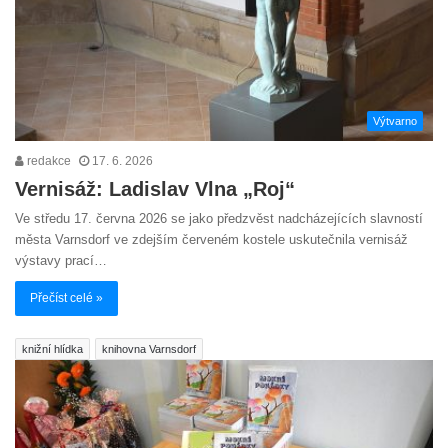
Výtvarno
redakce
17. 6. 2026
Vernisáž: Ladislav Vlna „Roj“
Ve středu 17. června 2026 se jako předzvěst nadcházejících slavností
města Varnsdorf ve zdejším červeném kostele uskutečnila vernisáž
výstavy prací…
Přečíst celé »
knižní hlídka
knihovna Varnsdorf