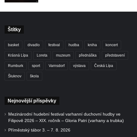
Štítky
basket
divadlo
festival
hudba
kniha
koncert
Krásná Lípa
Loreta
muzeum
přednáška
představení
Rumburk
sport
Varnsdorf
výstava
Česká Lípa
Šluknov
škola
Nejnovější příspěvky
Mezinárodní hudební festival varhanní duchovní hudby ve
Filipově 2026 – XIX. ročník – Gloria Patri (varhany a trubka)
Příměstský tábor 3. – 7. 8. 2026