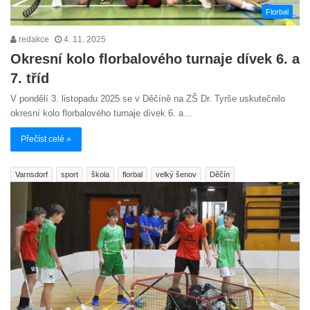
Florbal
redakce
4. 11. 2025
Okresní kolo florbalového turnaje dívek 6. a
7. tříd
V pondělí 3. listopadu 2025 se v Děčíně na ZŠ Dr. Tyrše uskutečnilo
okresní kolo florbalového turnaje dívek 6. a…
Přečíst celé »
Varnsdorf
sport
škola
florbal
velký šenov
Děčín