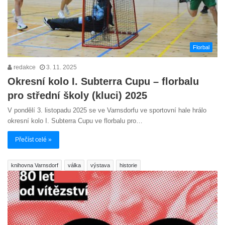
Florbal
redakce
3. 11. 2025
Okresní kolo I. Subterra Cupu – florbalu
pro střední školy (kluci) 2025
V pondělí 3. listopadu 2025 se ve Varnsdorfu ve sportovní hale hrálo
okresní kolo I. Subterra Cupu ve florbalu pro…
Přečíst celé »
knihovna Varnsdorf
válka
výstava
historie