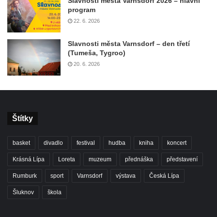
Slavnosti města Varnsdorf 2026 – hlavní
program
22. 6. 2026
Slavnosti města Varnsdorf – den třetí
(Tumeša, Tygroo)
20. 6. 2026
Štítky
basket
divadlo
festival
hudba
kniha
koncert
Krásná Lípa
Loreta
muzeum
přednáška
představení
Rumburk
sport
Varnsdorf
výstava
Česká Lípa
Šluknov
škola