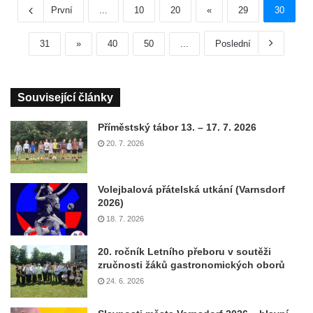
První
...
10
20
«
29
30
31
»
40
50
...
Poslední
Související články
Příměstský tábor 13. – 17. 7. 2026
20. 7. 2026
Volejbalová přátelská utkání (Varnsdorf
2026)
18. 7. 2026
20. ročník Letního přeboru v soutěži
zručnosti žáků gastronomických oborů
24. 6. 2026