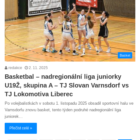
Basket
redakce
2. 11. 2025
Basketbal – nadregionální liga juniorky
U19Ž, skupina A – TJ Slovan Varnsdorf vs
TJ Lokomotiva Liberec
Po volejbalistkách v sobotu 1. listopadu 2025 obsadil sportovní halu ve
Varnsdorfu znovu basket, tento týden podruhé nadregionální liga
juniorek…
Přečíst celé »