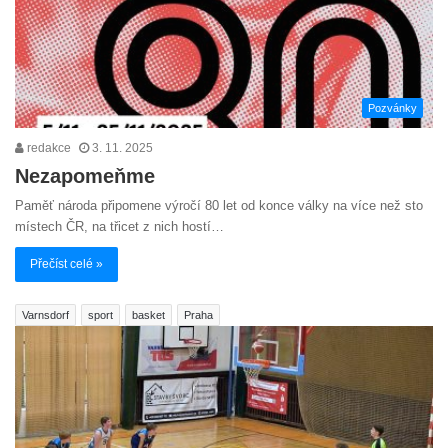
Pozvánky
redakce
3. 11. 2025
Nezapomeňme
Paměť národa připomene výročí 80 let od konce války na více než sto
místech ČR, na třicet z nich hostí…
Přečíst celé »
Varnsdorf
sport
basket
Praha