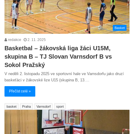
Basket
redakce
2. 11. 2025
Basketbal – žákovská liga žáci U15M,
skupina B – TJ Slovan Varnsdorf B vs
Sokol Pražský
V neděli 2. listopadu 2025 ve sportovní hale ve Varnsdorfu jako druzí
baskeťáci v žákovské lize U15 (skupina B, 13.…
Přečíst celé »
basket
Praha
Varnsdorf
sport