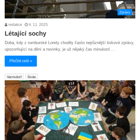
Zprávy
redakce
4. 11. 2025
Létající sochy
Doba, kdy z rumburské Lorety chodily často nejrůznější tiskové zprávy,
upozorňující na dění a novinky, je už nějaký čas minulostí.…
Přečíst celé »
Varnsdorf
škola