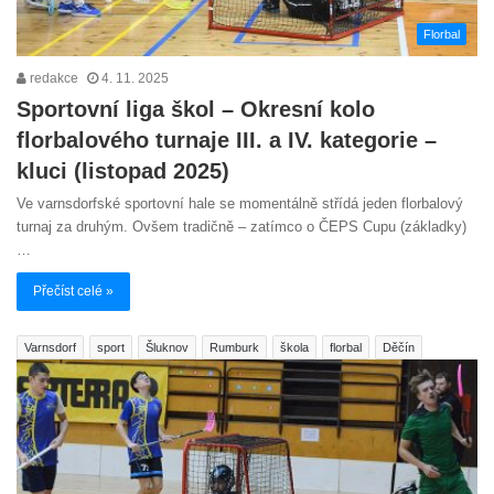
Florbal
redakce
4. 11. 2025
Sportovní liga škol – Okresní kolo
florbalového turnaje III. a IV. kategorie –
kluci (listopad 2025)
Ve varnsdorfské sportovní hale se momentálně střídá jeden florbalový
turnaj za druhým. Ovšem tradičně – zatímco o ČEPS Cupu (základky)
…
Přečíst celé »
Varnsdorf
sport
Šluknov
Rumburk
škola
florbal
Děčín