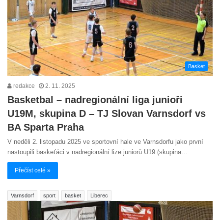
Basket
redakce
2. 11. 2025
Basketbal – nadregionální liga junioři
U19M, skupina D – TJ Slovan Varnsdorf vs
BA Sparta Praha
V neděli 2. listopadu 2025 ve sportovní hale ve Varnsdorfu jako první
nastoupili baskeťáci v nadregionální lize juniorů U19 (skupina…
Přečíst celé »
Varnsdorf
sport
basket
Liberec