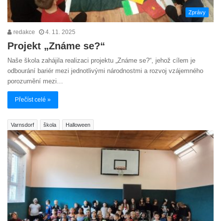
Zprávy
redakce
4. 11. 2025
Projekt „Známe se?“
Naše škola zahájila realizaci projektu „Známe se?“, jehož cílem je
odbourání bariér mezi jednotlivými národnostmi a rozvoj vzájemného
porozumění mezi…
Přečíst celé »
Varnsdorf
škola
Halloween