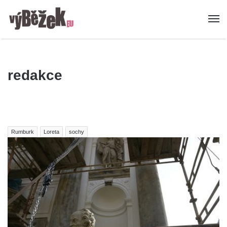
redakce
Rumburk
Loreta
sochy