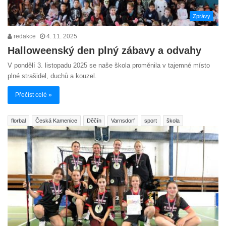
Zprávy
redakce
4. 11. 2025
Halloweenský den plný zábavy a odvahy
V pondělí 3. listopadu 2025 se naše škola proměnila v tajemné místo
plné strašidel, duchů a kouzel.
Přečíst celé »
florbal
Česká Kamenice
Děčín
Varnsdorf
sport
škola