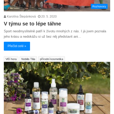
Rozhovory
Karolína Štepánková
20. 5. 2020
V týmu se to lépe táhne
Sport neodmyslitelně patří k životu mnohých z nás. I já jsem poznala
jeho krásu a nedokážu si už bez něj představit ani…
Přečíst celé »
Vlčí hora
Nobilis Tilia
přírodní kosmetika