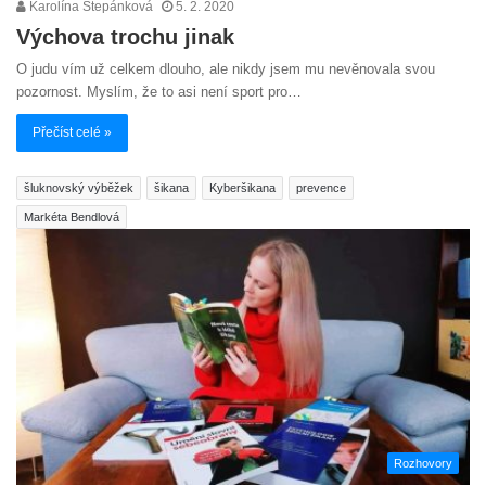
Karolína Štepánková
5. 2. 2020
Výchova trochu jinak
O judu vím už celkem dlouho, ale nikdy jsem mu nevěnovala svou
pozornost. Myslím, že to asi není sport pro…
Přečíst celé »
šluknovský výběžek
šikana
Kyberšikana
prevence
Markéta Bendlová
Rozhovory