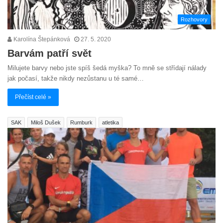
Rozhovory
Karolína Štepánková
27. 5. 2020
Barvám patří svět
Milujete barvy nebo jste spíš šedá myška? To mně se střídají nálady
jak počasí, takže nikdy nezůstanu u té samé…
Přečíst celé »
SAK
Miloš Dušek
Rumburk
atletika