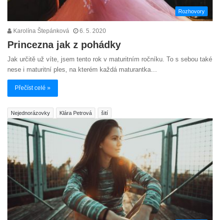
Rozhovory
Karolína Štepánková
6. 5. 2020
Princezna jak z pohádky
Jak určitě už víte, jsem tento rok v maturitním ročníku. To s sebou také
nese i maturitní ples, na kterém každá maturantka…
Přečíst celé »
Nejednorázovky
Klára Petrová
šití