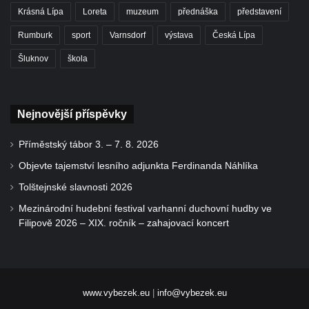
Krásná Lípa
Loreta
muzeum
přednáška
představení
Rumburk
sport
Varnsdorf
výstava
Česká Lípa
Šluknov
škola
Nejnovější příspěvky
Příměstský tábor 3. – 7. 8. 2026
Objevte tajemství lesního adjunkta Ferdinanda Náhlíka
Tolštejnské slavnosti 2026
Mezinárodní hudební festival varhanní duchovní hudby ve
Filipově 2026 – XIX. ročník – zahajovací koncert
www.vybezek.eu
|
info@vybezek.eu