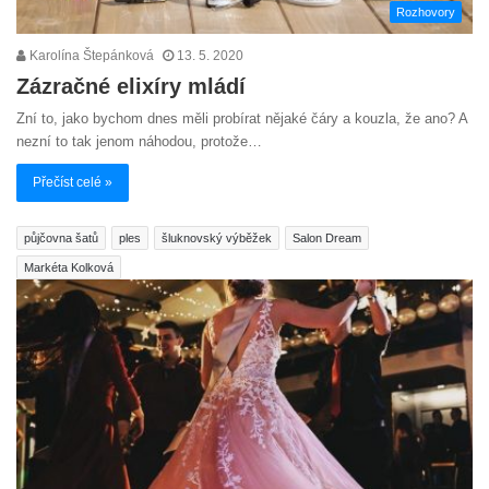
Rozhovory
Karolína Štepánková
13. 5. 2020
Zázračné elixíry mládí
Zní to, jako bychom dnes měli probírat nějaké čáry a kouzla, že ano? A
nezní to tak jenom náhodou, protože…
Přečíst celé »
půjčovna šatů
ples
šluknovský výběžek
Salon Dream
Markéta Kolková