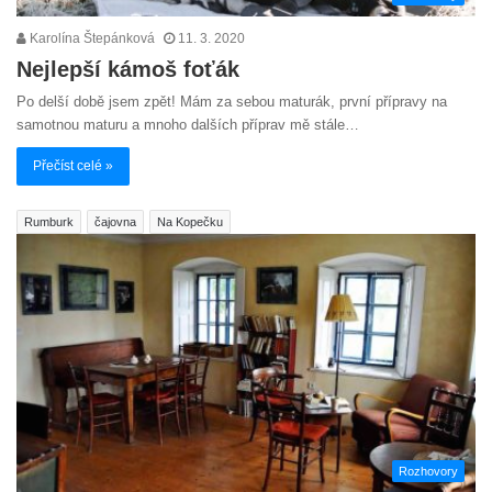
Karolína Štepánková
11. 3. 2020
Nejlepší kámoš foťák
Po delší době jsem zpět! Mám za sebou maturák, první přípravy na
samotnou maturu a mnoho dalších příprav mě stále…
Přečíst celé »
Rumburk
čajovna
Na Kopečku
Rozhovory