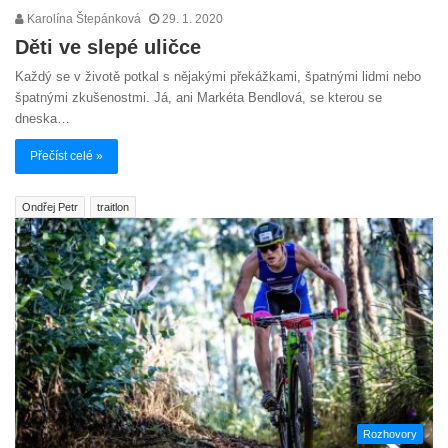
Karolína Štepánková
29. 1. 2020
Děti ve slepé uličce
Každý se v životě potkal s nějakými překážkami, špatnými lidmi nebo
špatnými zkušenostmi. Já, ani Markéta Bendlová, se kterou se
dneska…
Přečíst celé »
Ondřej Petr
traitlon
Rozhovory