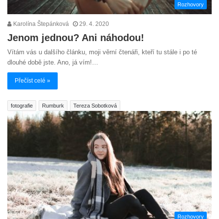
Rozhovory
Karolína Štepánková
29. 4. 2020
Jenom jednou? Ani náhodou!
Vítám vás u dalšího článku, moji věrní čtenáři, kteří tu stále i po té
dlouhé době jste. Ano, já vím!…
Přečíst celé »
fotografie
Rumburk
Tereza Sobotková
Rozhovory