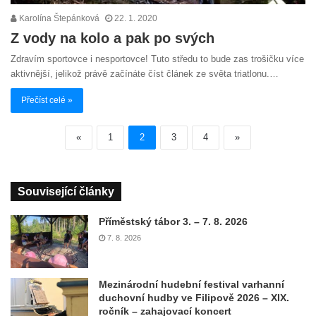
Karolína Štepánková
22. 1. 2020
Z vody na kolo a pak po svých
Zdravím sportovce i nesportovce! Tuto středu to bude zas trošičku více
aktivnější, jelikož právě začínáte číst článek ze světa triatlonu.…
Přečíst celé »
«
1
2
3
4
»
Související články
Příměstský tábor 3. – 7. 8. 2026
7. 8. 2026
Mezinárodní hudební festival varhanní
duchovní hudby ve Filipově 2026 – XIX.
ročník – zahajovací koncert