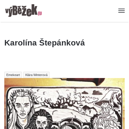
Karolína Štepánková
Emekeart
Klára Winterová