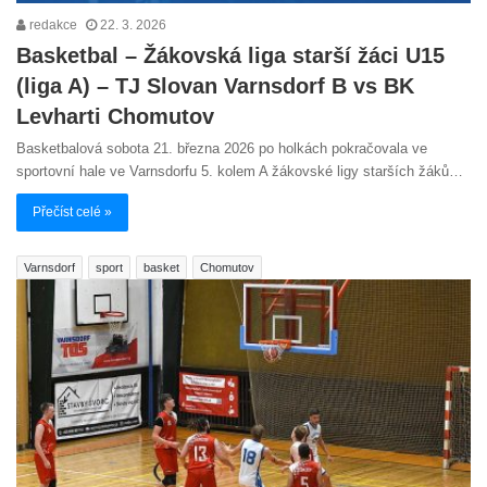
redakce
22. 3. 2026
Basketbal – Žákovská liga starší žáci U15
(liga A) – TJ Slovan Varnsdorf B vs BK
Levharti Chomutov
Basketbalová sobota 21. března 2026 po holkách pokračovala ve
sportovní hale ve Varnsdorfu 5. kolem A žákovské ligy starších žáků…
Přečíst celé »
Varnsdorf
sport
basket
Chomutov