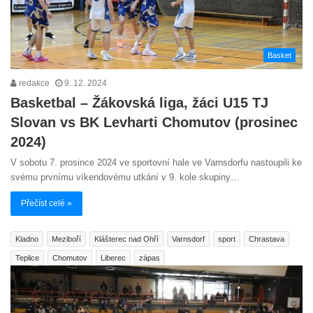
Basket
redakce
9. 12. 2024
Basketbal – Žákovská liga, žáci U15 TJ
Slovan vs BK Levharti Chomutov (prosinec
2024)
V sobotu 7. prosince 2024 ve sportovní hale ve Varnsdorfu nastoupili ke
svému prvnímu víkendovému utkání v 9. kole skupiny…
Přečíst celé »
Kladno
Meziboří
Klášterec nad Ohří
Varnsdorf
sport
Chrastava
Teplice
Chomutov
Liberec
zápas