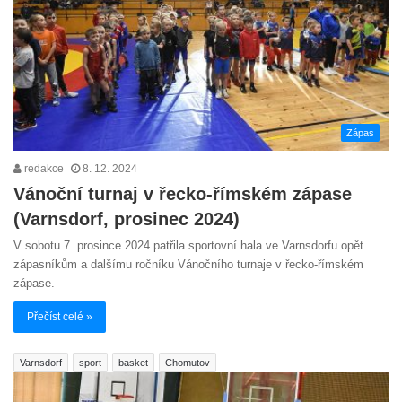
Zápas
redakce
8. 12. 2024
Vánoční turnaj v řecko-římském zápase
(Varnsdorf, prosinec 2024)
V sobotu 7. prosince 2024 patřila sportovní hala ve Varnsdorfu opět
zápasníkům a dalšímu ročníku Vánočního turnaje v řecko-římském
zápase.
Přečíst celé »
Varnsdorf
sport
basket
Chomutov