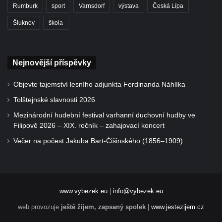
Rumburk
sport
Varnsdorf
výstava
Česká Lípa
Šluknov
škola
Nejnovější příspěvky
Objevte tajemství lesního adjunkta Ferdinanda Náhlíka
Tolštejnské slavnosti 2026
Mezinárodní hudební festival varhanní duchovní hudby ve
Filipově 2026 – XIX. ročník – zahajovací koncert
Večer na počest Jakuba Bart-Ćišinského (1856–1909)
www.vybezek.eu
|
info@vybezek.eu
web provozuje
ještě žijem, zapsaný spolek
|
www.jestezijem.cz