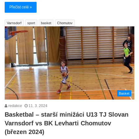
Přečíst celé »
Varnsdorf
sport
basket
Chomutov
Basket
redakce
11. 3. 2024
Basketbal – starší minižáci U13 TJ Slovan
Varnsdorf vs BK Levharti Chomutov
(březen 2024)