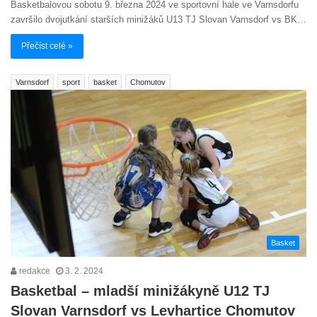
Basketbalovou sobotu 9. března 2024 ve sportovní hale ve Varnsdorfu
završilo dvojutkání starších minižáků U13 TJ Slovan Varnsdorf vs BK…
Přečíst celé »
Varnsdorf
sport
basket
Chomutov
Basket
redakce
3. 2. 2024
Basketbal – mladší minižákyně U12 TJ
Slovan Varnsdorf vs Levhartice Chomutov