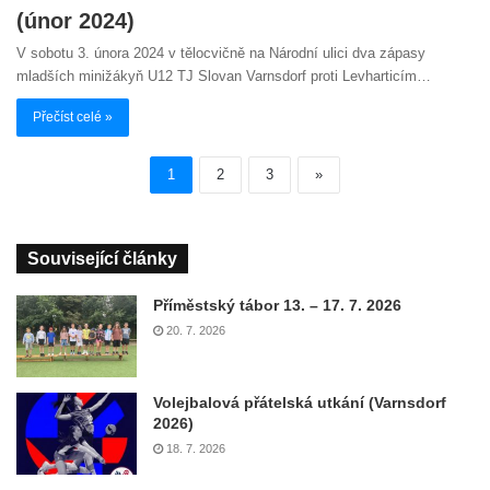
(únor 2024)
V sobotu 3. února 2024 v tělocvičně na Národní ulici dva zápasy
mladších minižákyň U12 TJ Slovan Varnsdorf proti Levharticím…
Přečíst celé »
1
2
3
»
Související články
Příměstský tábor 13. – 17. 7. 2026
20. 7. 2026
Volejbalová přátelská utkání (Varnsdorf
2026)
18. 7. 2026