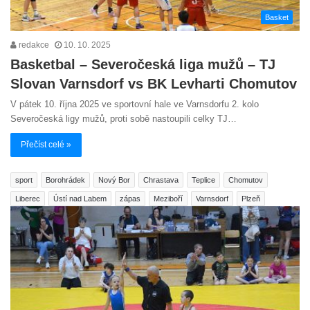
Basket
redakce
10. 10. 2025
Basketbal – Severočeská liga mužů – TJ
Slovan Varnsdorf vs BK Levharti Chomutov
V pátek 10. října 2025 ve sportovní hale ve Varnsdorfu 2. kolo
Severočeská ligy mužů, proti sobě nastoupili celky TJ…
Přečíst celé »
sport
Borohrádek
Nový Bor
Chrastava
Teplice
Chomutov
Liberec
Ústí nad Labem
zápas
Meziboří
Varnsdorf
Plzeň