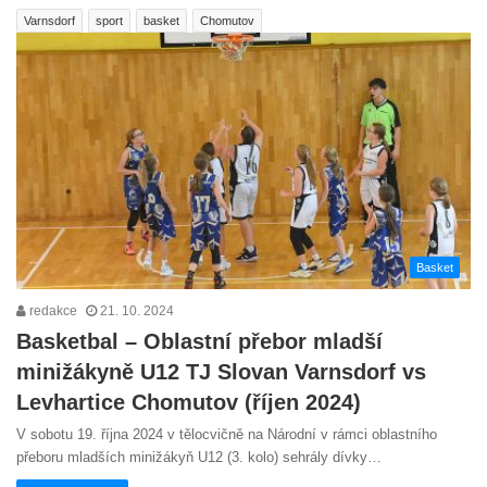
Varnsdorf
sport
basket
Chomutov
Basket
redakce
21. 10. 2024
Basketbal – Oblastní přebor mladší
minižákyně U12 TJ Slovan Varnsdorf vs
Levhartice Chomutov (říjen 2024)
V sobotu 19. října 2024 v tělocvičně na Národní v rámci oblastního
přeboru mladších minižákyň U12 (3. kolo) sehrály dívky…