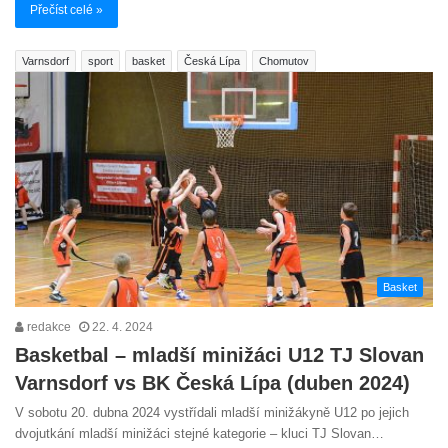
Přečíst celé »
Varnsdorf
sport
basket
Česká Lípa
Chomutov
Basket
redakce
22. 4. 2024
Basketbal – mladší minižáci U12 TJ Slovan
Varnsdorf vs BK Česká Lípa (duben 2024)
V sobotu 20. dubna 2024 vystřídali mladší minižákyně U12 po jejich
dvojutkání mladší minižáci stejné kategorie – kluci TJ Slovan…