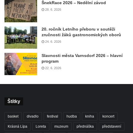
ŠnekRace 2026 – Nedělní závod
28. 6. 2026
20. ročník Letního přeboru v soutěži
zručnosti žáků gastronomických oborů
24. 6. 2026
Slavnosti města Varnsdorf 2026 – hlavní
program
22. 6. 2026
Štítky
basket
divadlo
festival
hudba
kniha
koncert
Krásná Lípa
Loreta
muzeum
přednáška
představení