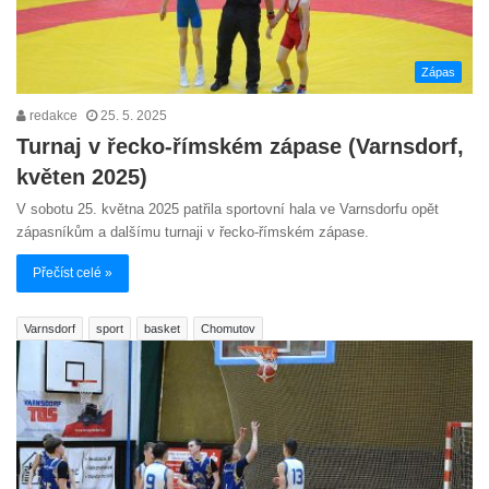
Zápas
redakce
25. 5. 2025
Turnaj v řecko-římském zápase (Varnsdorf,
květen 2025)
V sobotu 25. května 2025 patřila sportovní hala ve Varnsdorfu opět
zápasníkům a dalšímu turnaji v řecko-římském zápase.
Přečíst celé »
Varnsdorf
sport
basket
Chomutov