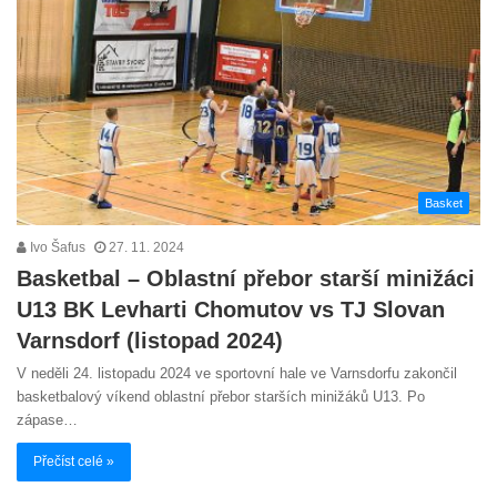
Basket
Ivo Šafus
27. 11. 2024
Basketbal – Oblastní přebor starší minižáci
U13 BK Levharti Chomutov vs TJ Slovan
Varnsdorf (listopad 2024)
V neděli 24. listopadu 2024 ve sportovní hale ve Varnsdorfu zakončil
basketbalový víkend oblastní přebor starších minižáků U13. Po
zápase…
Přečíst celé »