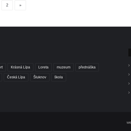
2
»
rt
Krásná Lípa
Loreta
muzeum
přednáška
Česká Lípa
Šluknov
škola
we