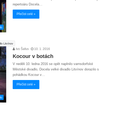
repertoáru Docela…
Přečíst celé »
lo
lo Litvínov
Ivo Šafus
10. 1. 2016
Kocour v botách
V neděli 10. ledna 2016 se opět naplnilo varnsdorfské
Městské divadlo, Docela velké divadlo Litvínov dorazilo s
pohádkou Kocour v…
Přečíst celé »
lo