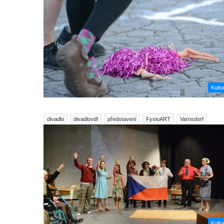
Kultu
divadlo
divadlovdf
představení
FysioART
Varnsdorf
Kultu