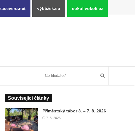
naseveru.net
výběžek.eu
cokolivokoli.cz
Související články
Příměstský tábor 3. – 7. 8. 2026
7. 8. 2026