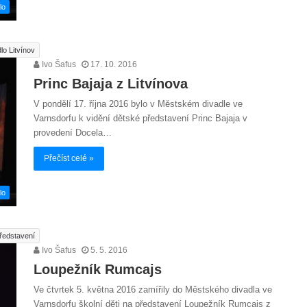
lo
lo Litvínov
Ivo Šafus
17. 10. 2016
Princ Bajaja z Litvínova
V pondělí 17. října 2016 bylo v Městském divadle ve
Varnsdorfu k vidění dětské představení Princ Bajaja v
provedení Docela…
Přečíst celé »
lo
ředstavení
Ivo Šafus
5. 5. 2016
Loupežník Rumcajs
Ve čtvrtek 5. května 2016 zamířily do Městského divadla ve
Varnsdorfu školní děti na představení Loupežník Rumcajs z