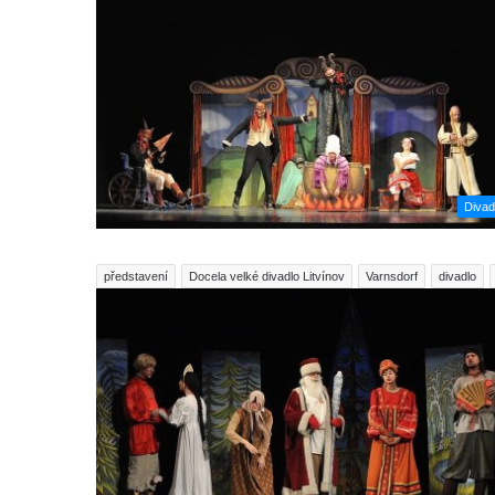
Divad
představení
Docela velké divadlo Litvínov
Varnsdorf
divadlo