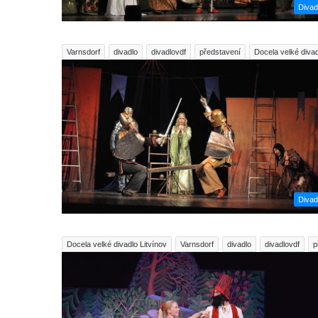
Divad
Varnsdorf
divadlo
divadlovdf
představení
Docela velké divad
Divad
Docela velké divadlo Litvínov
Varnsdorf
divadlo
divadlovdf
p