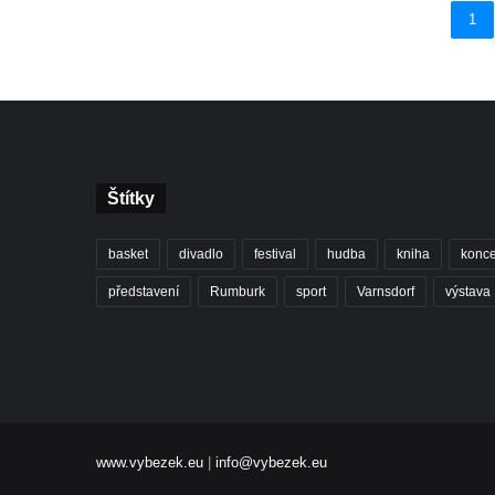
1
Štítky
basket
divadlo
festival
hudba
kniha
konce
představení
Rumburk
sport
Varnsdorf
výstava
www.vybezek.eu
|
info@vybezek.eu