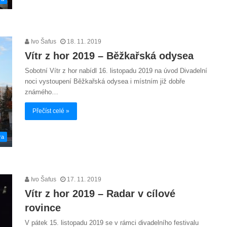
Ivo Šafus
18. 11. 2019
Vítr z hor 2019 – Běžkařská odysea
Sobotní Vítr z hor nabídl 16. listopadu 2019 na úvod Divadelní
noci vystoupení Běžkařská odysea i místním již dobře
známého…
Přečíst celé »
ra
Ivo Šafus
17. 11. 2019
Vítr z hor 2019 – Radar v cílové
rovince
V pátek 15. listopadu 2019 se v rámci divadelního festivalu