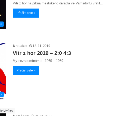
Vítr z hor na prkna městského divadla ve Varnsdorfu vrátil…
Přečíst celé »
ra
redakce
12. 11. 2019
Vítr z hor 2019 – 2:0 4:3
My nezapomínáme…1969 – 1989.
Přečíst celé »
ky
lo Litvínov
Ivo Šafus
18. 12. 2017