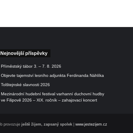
Nejnovější příspěvky
Příměstský tábor 3. – 7. 8. 2026
Objevte tajemství lesního adjunkta Ferdinanda Náhlíka
Tolštejnské slavnosti 2026
Mezinárodní hudební festival varhanní duchovní hudby
ve Filipově 2026 – XIX. ročník – zahajovací koncert
b provozuje
ještě žijem, zapsaný spolek
|
www.jestezijem.cz