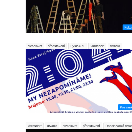
Kultu
divadlovdf
představení
FysioART
Varnsdorf
divadlo
Pozván
Varnsdorf
divadlo
divadlovdf
představení
Docela velké divad