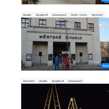
divadlo
divadlovdf
představení
Bratři v tricku
Varnsdorf
Kultu
Varnsdorf
divadlo
divadlovdf
představení