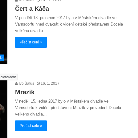
Čert a Káča
V pondělí 18. prosince 2017 bylo v Městském divadle ve
Varnsdorfu hned dvakrát k vidění dětské představení Docela
velkého divadlo…
Přečíst celé »
lo
divadlovdf
Ivo Šafus
16. 1. 2017
Mrazík
V neděli 15. ledna 2017 bylo v Městském divadle ve
Varnsdorfu k vidění představení Mrazík v provedení Docela
velkého divadla…
Přečíst celé »