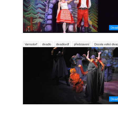
Divad
Varnsdorf
divadlo
divadlovdf
představení
Docela velké divad
Divad