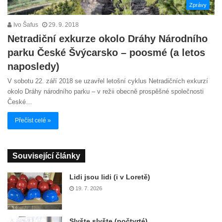
Zprávy
Ivo Šafus
29. 9. 2018
Netradiční exkurze okolo Dráhy Národního
parku České Švýcarsko – poosmé (a letos
naposledy)
V sobotu 22. září 2018 se uzavřel letošní cyklus Netradičních exkurzí
okolo Dráhy národního parku – v režii obecně prospěšné společnosti
České…
Přečíst celé »
Související články
Lidi jsou lidi (i v Loretě)
19. 7. 2026
Slyšte slyšte (počtvrté)