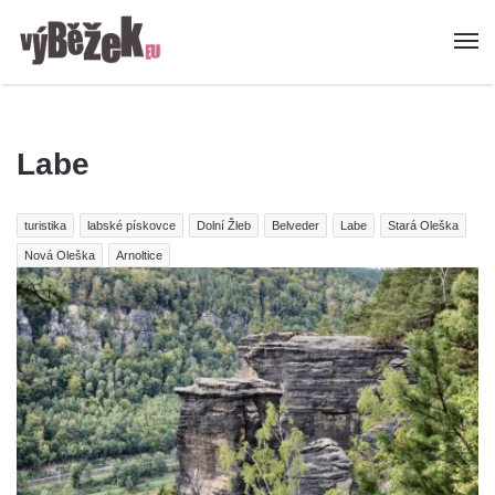
Labe
turistika
labské pískovce
Dolní Žleb
Belveder
Labe
Stará Oleška
Nová Oleška
Arnoltice