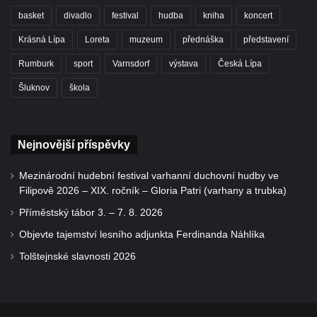
basket
divadlo
festival
hudba
kniha
koncert
Krásná Lípa
Loreta
muzeum
přednáška
představení
Rumburk
sport
Varnsdorf
výstava
Česká Lípa
Šluknov
škola
Nejnovější příspěvky
Mezinárodní hudební festival varhanní duchovní hudby ve
Filipově 2026 – XIX. ročník – Gloria Patri (varhany a trubka)
Příměstský tábor 3. – 7. 8. 2026
Objevte tajemství lesního adjunkta Ferdinanda Náhlíka
Tolštejnské slavnosti 2026