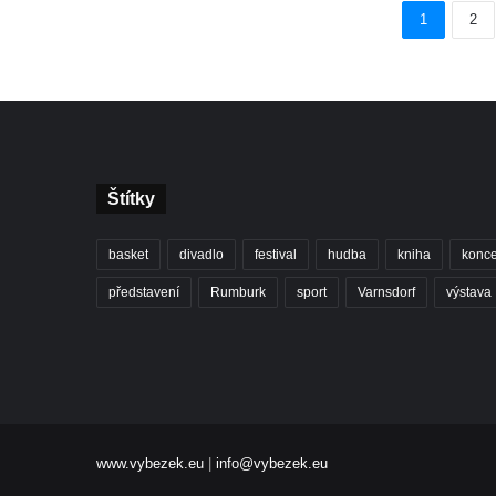
1
2
Štítky
basket
divadlo
festival
hudba
kniha
konce
představení
Rumburk
sport
Varnsdorf
výstava
www.vybezek.eu
|
info@vybezek.eu