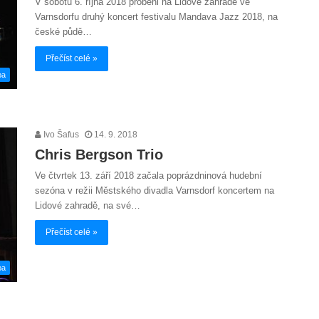
V sobotu 6. října 2018 proběhl na Lidové zahradě ve
Varnsdorfu druhý koncert festivalu Mandava Jazz 2018, na
české půdě…
Přečíst celé »
ba
Ivo Šafus
14. 9. 2018
Chris Bergson Trio
Ve čtvrtek 13. září 2018 začala poprázdninová hudební
sezóna v režii Městského divadla Varnsdorf koncertem na
Lidové zahradě, na své…
Přečíst celé »
ba