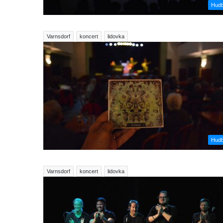
Hud
Varnsdorf
koncert
lidovka
Hud
Varnsdorf
koncert
lidovka