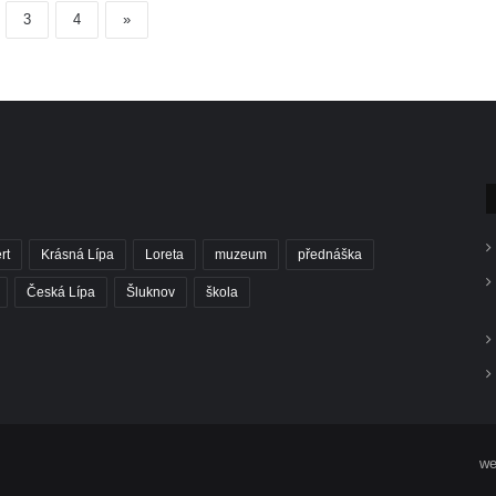
3
4
»
rt
Krásná Lípa
Loreta
muzeum
přednáška
Česká Lípa
Šluknov
škola
we