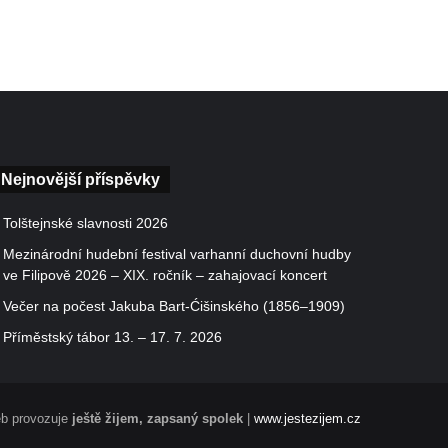
Nejnovější příspěvky
Tolštejnské slavnosti 2026
Mezinárodní hudební festival varhanní duchovní hudby
ve Filipově 2026 – XIX. ročník – zahajovací koncert
Večer na počest Jakuba Bart-Ćišinského (1856–1909)
Příměstský tábor 13. – 17. 7. 2026
b provozuje
ještě žijem, zapsaný spolek
|
www.jestezijem.cz