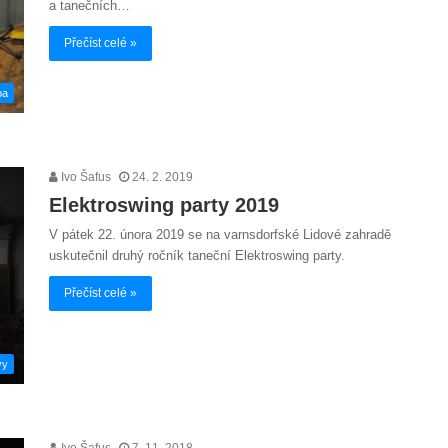
a tanečních…
Přečíst celé »
ba
Ivo Šafus
24. 2. 2019
Elektroswing party 2019
V pátek 22. února 2019 se na varnsdorfské Lidové zahradě
uskutečnil druhý ročník taneční Elektroswing party.
Přečíst celé »
vy
Ivo Šafus
7. 11. 2018