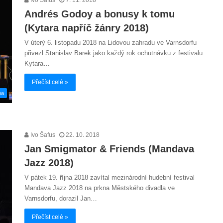
Andrés Godoy a bonusy k tomu
(Kytara napříč žánry 2018)
V úterý 6. listopadu 2018 na Lidovou zahradu ve Varnsdorfu
přivezl Stanislav Barek jako každý rok ochutnávku z festivalu
Kytara…
Přečíst celé »
ba
Ivo Šafus
22. 10. 2018
Jan Smigmator & Friends (Mandava
Jazz 2018)
V pátek 19. října 2018 zavítal mezinárodní hudební festival
Mandava Jazz 2018 na prkna Městského divadla ve
Varnsdorfu, dorazil Jan…
Přečíst celé »