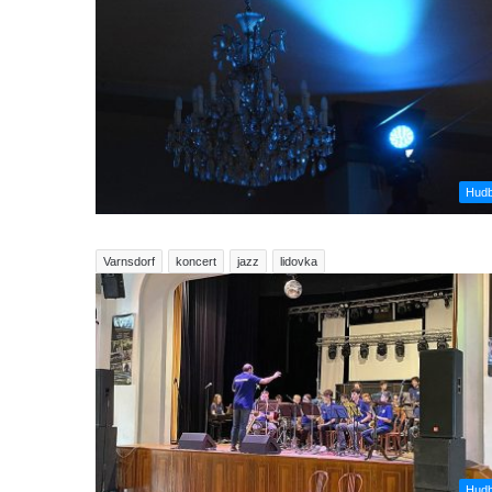
Hud
Varnsdorf
koncert
jazz
lidovka
Hud