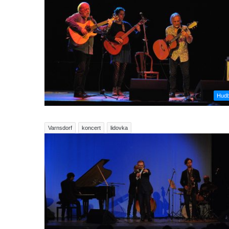
Hud
Varnsdorf
koncert
lidovka