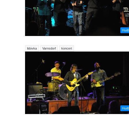
Hud
lidovka
Varnsdorf
koncert
Hud