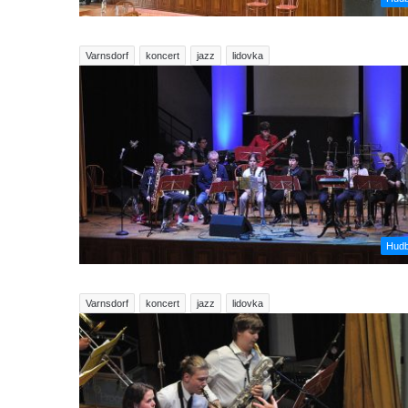
Varnsdorf
koncert
jazz
lidovka
Hud
Varnsdorf
koncert
jazz
lidovka