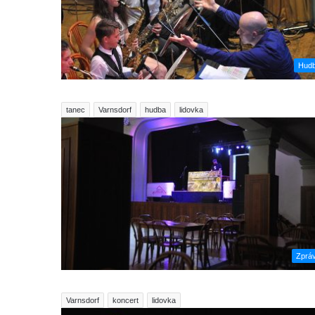
Hud
tanec
Varnsdorf
hudba
lidovka
Zprá
Varnsdorf
koncert
lidovka