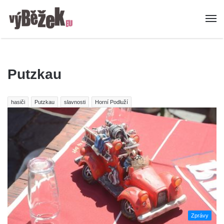
Putzkau
hasiči
Putzkau
slavnosti
Horní Podluží
Zprávy