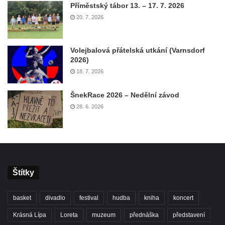
Příměstský tábor 13. – 17. 7. 2026
20. 7. 2026
Volejbalová přátelská utkání (Varnsdorf
2026)
18. 7. 2026
ŠnekRace 2026 – Nedělní závod
28. 6. 2026
Štítky
basket
divadlo
festival
hudba
kniha
koncert
Krásná Lípa
Loreta
muzeum
přednáška
představení