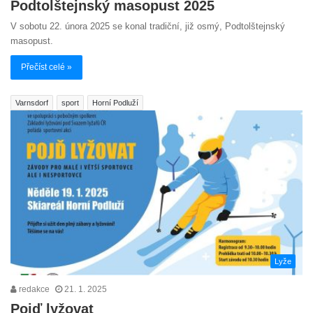
Podtolštejnský masopust 2025
V sobotu 22. února 2025 se konal tradiční, již osmý, Podtolštejnský
masopust.
Přečíst celé »
Varnsdorf
sport
Horní Podluží
Lyže
redakce
21. 1. 2025
Pojď lyžovat