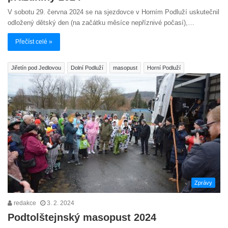
V sobotu 29. června 2024 se na sjezdovce v Horním Podluží uskutečnil
odložený dětský den (na začátku měsíce nepříznivé počasí),…
Přečíst celé »
Jiřetín pod Jedlovou
Dolní Podluží
masopust
Horní Podluží
Zprávy
redakce
3. 2. 2024
Podtolštejnský masopust 2024