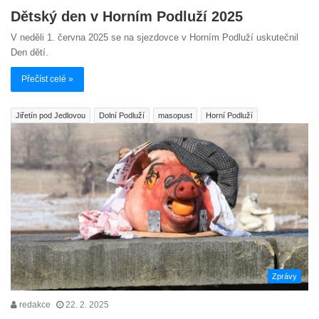
Dětský den v Horním Podluží 2025
V neděli 1. června 2025 se na sjezdovce v Horním Podluží uskutečnil
Den dětí.
Přečíst celé »
Jiřetín pod Jedlovou
Dolní Podluží
masopust
Horní Podluží
Zprávy
redakce
22. 2. 2025