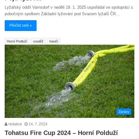
Lyžařský oddíl Varnsdorf v neděli 19. 1. 2025 uspořádal ve spolupráci s
pobočným spolkem Základní lyžování pod Svazem lyžařů ČR…
Přečíst celé »
Horní Podluží
soutěž
hasiči
Zprávy
redakce
14. 7. 2024
Tohatsu Fire Cup 2024 – Horní Polduží