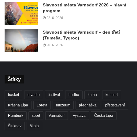
Slavnosti města Varnsdorf 2026 – hlavní
program
22. 6. 2026
Slavnosti města Varnsdorf – den třetí
(Tumeša, Tygroo)
20. 6. 2026
Štítky
basket
divadlo
festival
hudba
kniha
koncert
Krásná Lípa
Loreta
muzeum
přednáška
představení
Rumburk
sport
Varnsdorf
výstava
Česká Lípa
Šluknov
škola