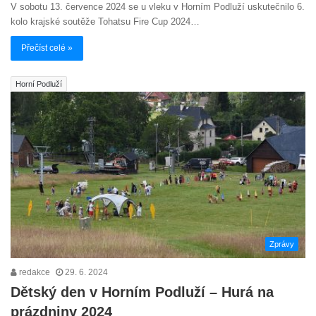
V sobotu 13. července 2024 se u vleku v Horním Podluží uskutečnilo 6.
kolo krajské soutěže Tohatsu Fire Cup 2024…
Přečíst celé »
Horní Podluží
Zprávy
redakce
29. 6. 2024
Dětský den v Horním Podluží – Hurá na
prázdniny 2024