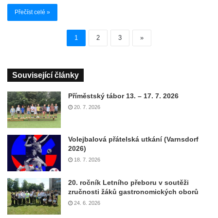
Přečíst celé »
1
2
3
»
Související články
Příměstský tábor 13. – 17. 7. 2026
20. 7. 2026
Volejbalová přátelská utkání (Varnsdorf
2026)
18. 7. 2026
20. ročník Letního přeboru v soutěži
zručnosti žáků gastronomických oborů
24. 6. 2026