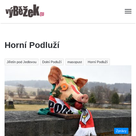
Horní Podluží
Jiřetín pod Jedlovou
Dolní Podluží
masopust
Horní Podluží
Zprávy