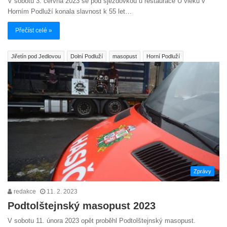
V sobotu 3. června 2023 se pod sjezdovkou u restaurace U vleku v
Horním Podluží konala slavnost k 55 let…
Přečíst celé »
Jiřetín pod Jedlovou
Dolní Podluží
masopust
Horní Podluží
Zprávy
redakce
11. 2. 2023
Podtolštejnský masopust 2023
V sobotu 11. února 2023 opět proběhl Podtolštejnský masopust.