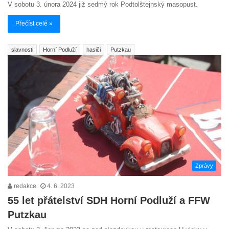
V sobotu 3. února 2024 již sedmý rok Podtolštejnský masopust.
Přečíst celé »
slavnosti
Horní Podluží
hasiči
Putzkau
Zprávy
redakce
4. 6. 2023
55 let přátelství SDH Horní Podluží a FFW
Putzkau