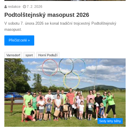
redakce
7. 2. 2026
Podtolštejnský masopust 2026
V sobotu 7. února 2026 se konal tradiční trojcestný Podtolštejnský
masopust.
Přečíst celé »
Varnsdorf
sport
Horní Podluží
Sedy lehy běhy