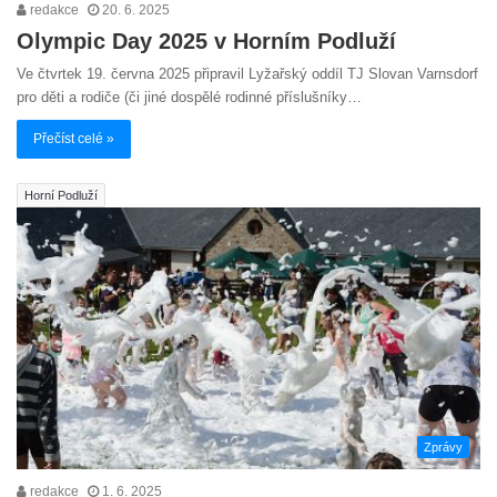
redakce
20. 6. 2025
Olympic Day 2025 v Horním Podluží
Ve čtvrtek 19. června 2025 připravil Lyžařský oddíl TJ Slovan Varnsdorf
pro děti a rodiče (či jiné dospělé rodinné příslušníky…
Přečíst celé »
Horní Podluží
Zprávy
redakce
1. 6. 2025