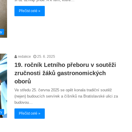
Přečíst celé »
gy
redakce
25. 6. 2025
19. ročník Letního přeboru v soutěži
zručnosti žáků gastronomických
oborů
Ve středu 25. června 2025 se opět konala tradiční soutěž
(nejen) budoucích servírek a číšníků na Bratislavské ulici za
budovou…
vy
Přečíst celé »