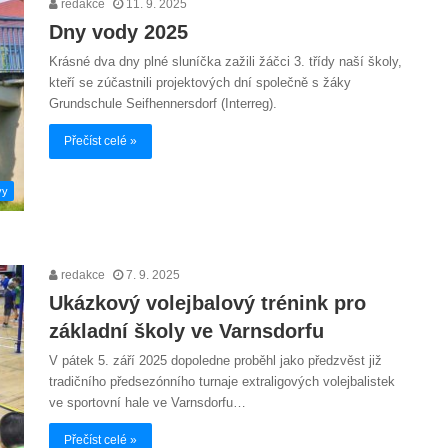
redakce
11. 9. 2025
Dny vody 2025
Krásné dva dny plné sluníčka zažili žáčci 3. třídy naší školy,
kteří se zúčastnili projektových dní společně s žáky
Grundschule Seifhennersdorf (Interreg).
Přečíst celé »
vy
redakce
7. 9. 2025
Ukázkový volejbalový trénink pro
základní školy ve Varnsdorfu
V pátek 5. září 2025 dopoledne proběhl jako předzvěst již
tradičního předsezónního turnaje extraligových volejbalistek
ve sportovní hale ve Varnsdorfu…
Přečíst celé »