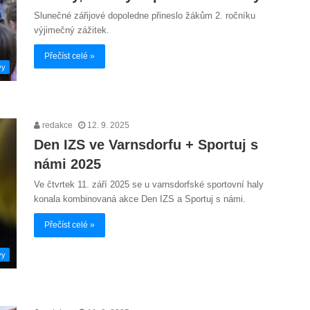
Slunečné zářijové dopoledne přineslo žákům 2. ročníku
výjimečný zážitek.
Přečíst celé »
vy
redakce
12. 9. 2025
Den IZS ve Varnsdorfu + Sportuj s
námi 2025
Ve čtvrtek 11. září 2025 se u varnsdorfské sportovní haly
konala kombinovaná akce Den IZS a Sportuj s námi.
Přečíst celé »
vy