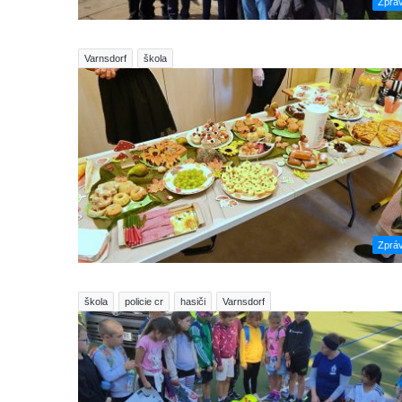
Zprá
Varnsdorf
škola
Zprá
škola
policie cr
hasiči
Varnsdorf