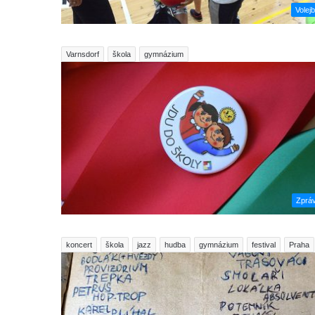
Volejb
Varnsdorf
škola
gymnázium
Zprá
koncert
škola
jazz
hudba
gymnázium
festival
Praha