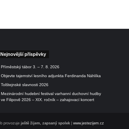
Nejnovější příspěvky
Příměstský tábor 3. – 7. 8. 2026
Objevte tajemství lesního adjunkta Ferdinanda Náhlíka
Tolštejnské slavnosti 2026
Mezinárodní hudební festival varhanní duchovní hudby
ve Filipově 2026 – XIX. ročník – zahajovací koncert
b provozuje
ještě žijem, zapsaný spolek
|
www.jestezijem.cz