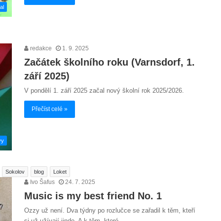
al
redakce
1. 9. 2025
Začátek školního roku (Varnsdorf, 1.
září 2025)
V pondělí 1. září 2025 začal nový školní rok 2025/2026.
Přečíst celé »
vy
Sokolov
blog
Loket
Ivo Šafus
24. 7. 2025
Music is my best friend No. 1
Ozzy už není. Dva týdny po rozlučce se zařadil k těm, kteří
si už užívají jinde. A k těm, které…