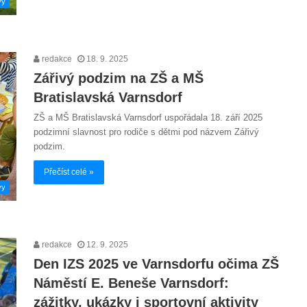
vy
redakce
18. 9. 2025
Zářivý podzim na ZŠ a MŠ
Bratislavská Varnsdorf
ZŠ a MŠ Bratislavská Varnsdorf uspořádala 18. září 2025
podzimní slavnost pro rodiče s dětmi pod názvem Zářivý
podzim.
Přečíst celé »
vy
redakce
12. 9. 2025
Den IZS 2025 ve Varnsdorfu očima ZŠ
Náměstí E. Beneše Varnsdorf:
zážitky, ukázky i sportovní aktivity