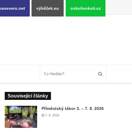
naseveru.net
výběžek.eu
cokolivokoli.cz
Související články
Příměstský tábor 3. – 7. 8. 2026
7. 8. 2026