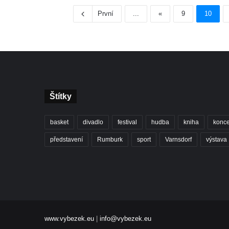
První
...
«
9
10
Štítky
basket
divadlo
festival
hudba
kniha
konce
představení
Rumburk
sport
Varnsdorf
výstava
www.vybezek.eu
|
info@vybezek.eu