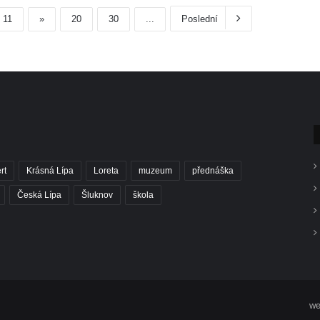
11
»
20
30
...
Poslední
rt
Krásná Lípa
Loreta
muzeum
přednáška
Česká Lípa
Šluknov
škola
we