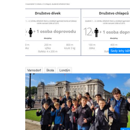
Sedy lehy bě
Varnsdorf
škola
Londýn