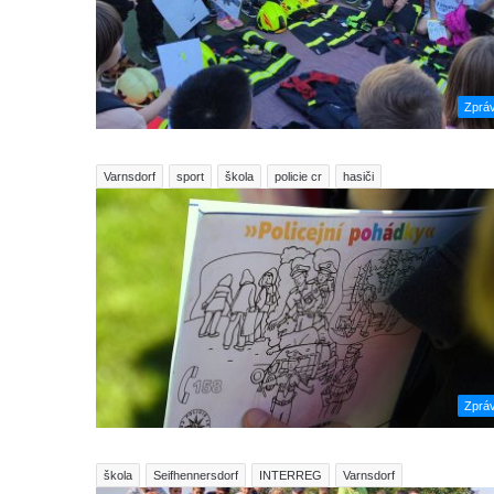
Zprá
Varnsdorf
sport
škola
policie cr
hasiči
Zprá
škola
Seifhennersdorf
INTERREG
Varnsdorf