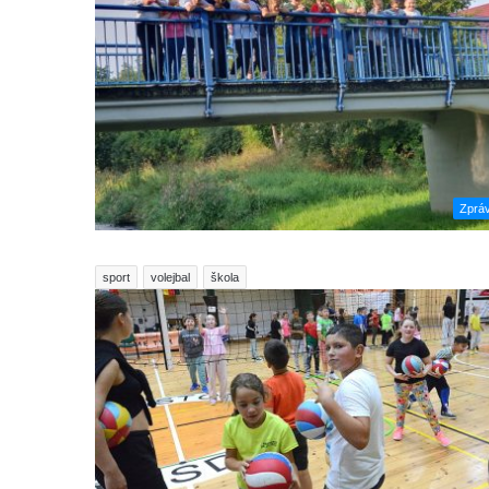
Zprá
sport
volejbal
škola