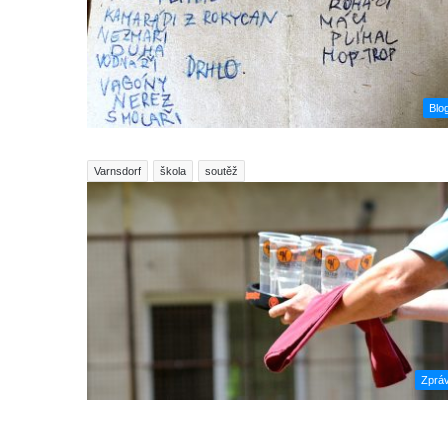
Blo
Varnsdorf
škola
soutěž
Zprá