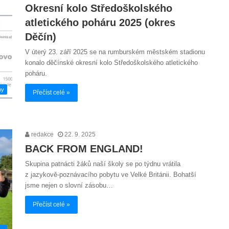
Okresní kolo Středoškolského
atletického poháru 2025 (okres
Děčín)
V úterý 23. září 2025 se na rumburském městském stadionu
konalo děčínské okresní kolo Středoškolského atletického
poháru.
hy
Přečíst celé »
redakce
22. 9. 2025
BACK FROM ENGLAND!
Skupina patnácti žáků naší školy se po týdnu vrátila
z jazykově-poznávacího pobytu ve Velké Británii. Bohatší
jsme nejen o slovní zásobu…
Přečíst celé »