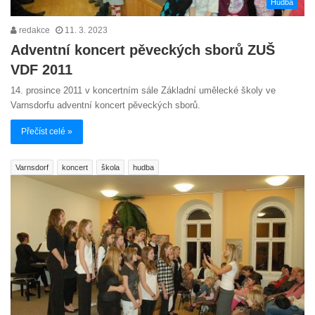
Hudba
redakce
11. 3. 2023
Adventní koncert pěveckých sborů ZUŠ
VDF 2011
14. prosince 2011 v koncertním sále Základní umělecké školy ve
Varnsdorfu adventní koncert pěveckých sborů.
Přečíst celé »
Varnsdorf
koncert
škola
hudba