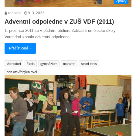
Zprávy
redakce
9. 3. 2023
Adventní odpoledne v ZUŠ VDF (2011)
1. prosince 2011 se v půdním ateliéru Základní umělecké školy
Varnsdorf konalo adventní odpoledne.
Přečíst celé »
Varnsdorf
škola
gymnázium
maraton
stolní tenis
den otevřených dveří