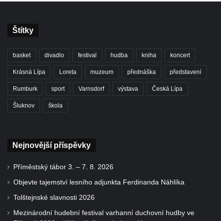
Štítky
basket
divadlo
festival
hudba
kniha
koncert
Krásná Lípa
Loreta
muzeum
přednáška
představení
Rumburk
sport
Varnsdorf
výstava
Česká Lípa
Šluknov
škola
Nejnovější příspěvky
Příměstský tábor 3. – 7. 8. 2026
Objevte tajemství lesního adjunkta Ferdinanda Náhlíka
Tolštejnské slavnosti 2026
Mezinárodní hudební festival varhanní duchovní hudby ve