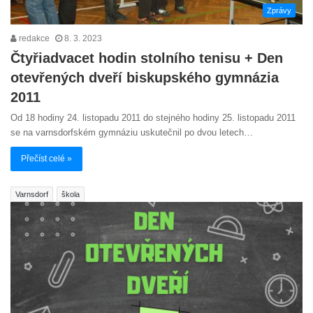
Zprávy
redakce
8. 3. 2023
Čtyřiadvacet hodin stolního tenisu + Den
otevřených dveří biskupského gymnázia
2011
Od 18 hodiny 24. listopadu 2011 do stejného hodiny 25. listopadu 2011
se na varnsdorfském gymnáziu uskutečnil po dvou letech…
Přečíst celé »
Varnsdorf
škola