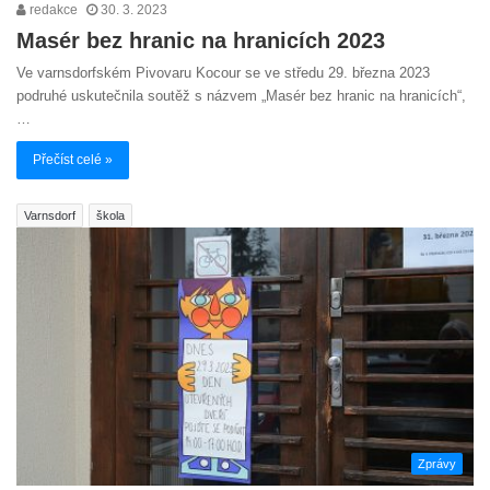
redakce
30. 3. 2023
Masér bez hranic na hranicích 2023
Ve varnsdorfském Pivovaru Kocour se ve středu 29. března 2023
podruhé uskutečnila soutěž s názvem „Masér bez hranic na hranicích“,
…
Přečíst celé »
Varnsdorf
škola
Zprávy