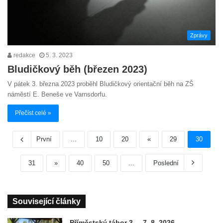
Zprávy
redakce
5. 3. 2023
Bludičkový běh (březen 2023)
V pátek 3. března 2023 proběhl Bludičkový orientační běh na ZŠ
náměstí E. Beneše ve Varnsdorfu.
Přečíst celé »
První
...
10
20
«
29
30
31
»
40
50
...
Poslední
Související články
Příměstský tábor 3. – 7. 8. 2026