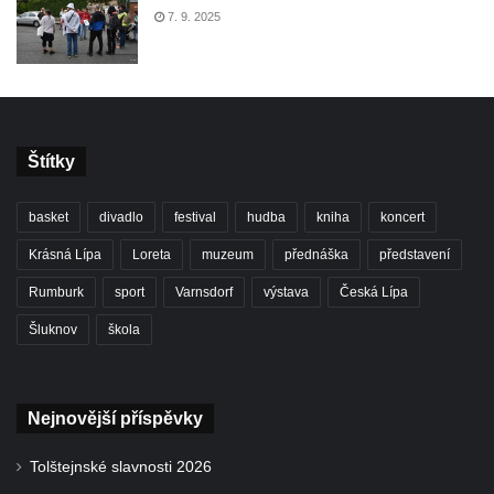
7. 9. 2025
Štítky
basket
divadlo
festival
hudba
kniha
koncert
Krásná Lípa
Loreta
muzeum
přednáška
představení
Rumburk
sport
Varnsdorf
výstava
Česká Lípa
Šluknov
škola
Nejnovější příspěvky
Tolštejnské slavnosti 2026