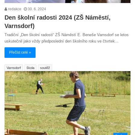
redakce
30. 6. 2024
Den školní radosti 2024 (ZŠ Náměstí,
Varnsdorf)
Tradiční „Den školní radosti“ ZŠ Náměstí E. Beneše Varnsdorf se letos
uskutečnil jako vždy předposlední den školního roku ve čtvrtek…
Přečíst celé »
Varnsdorf
škola
soutěž