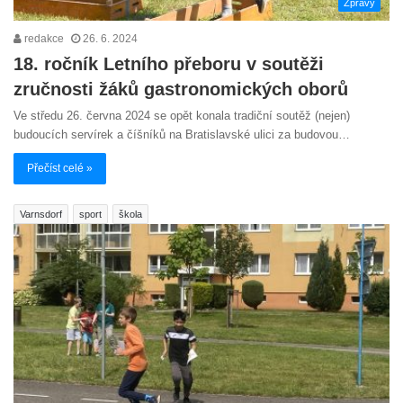
Zprávy
redakce
26. 6. 2024
18. ročník Letního přeboru v soutěži
zručnosti žáků gastronomických oborů
Ve středu 26. června 2024 se opět konala tradiční soutěž (nejen)
budoucích servírek a číšníků na Bratislavské ulici za budovou…
Přečíst celé »
Varnsdorf
sport
škola