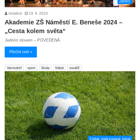
Zprávy
redakce
19. 6. 2024
Akademie ZŠ Náměstí E. Beneše 2024 –
„Cesta kolem světa“
Jedním slovem – POVEDENÁ.
Přečíst celé »
Varnsdorf
sport
škola
fotbal
soutěž
Fotbal, malá kopaná, futsal