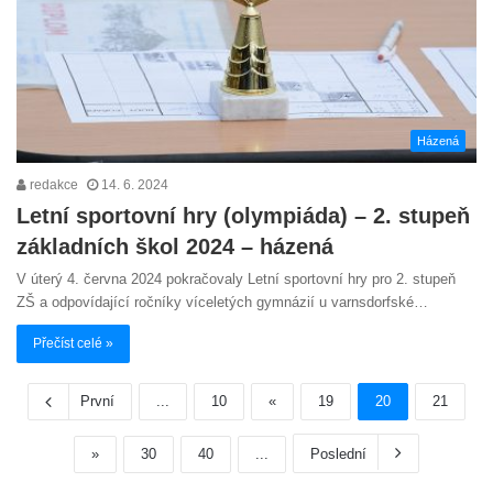
Házená
redakce
14. 6. 2024
Letní sportovní hry (olympiáda) – 2. stupeň
základních škol 2024 – házená
V úterý 4. června 2024 pokračovaly Letní sportovní hry pro 2. stupeň
ZŠ a odpovídající ročníky víceletých gymnázií u varnsdorfské…
Přečíst celé »
První
...
10
«
19
20
21
»
30
40
...
Poslední