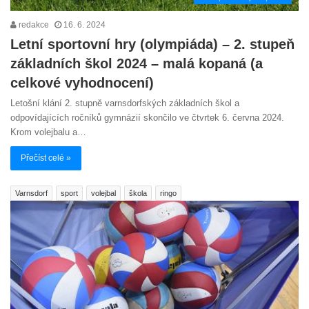
redakce
16. 6. 2024
Letní sportovní hry (olympiáda) – 2. stupeň
základních škol 2024 – malá kopaná (a
celkové vyhodnocení)
Letošní klání 2. stupně varnsdorfských základních škol a
odpovídajících ročníků gymnázií skončilo ve čtvrtek 6. června 2024.
Krom volejbalu a…
Přečíst celé »
Varnsdorf
sport
volejbal
škola
ringo