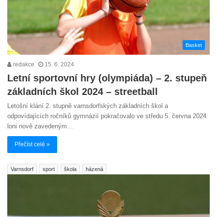
Basket
redakce
15. 6. 2024
Letní sportovní hry (olympiáda) – 2. stupeň
základních škol 2024 – streetball
Letošní klání 2. stupně varnsdorfských základních škol a
odpovídajících ročníků gymnázií pokračovalo ve středu 5. června 2024
loni nově zavedeným…
Přečíst celé »
Varnsdorf
sport
škola
házená