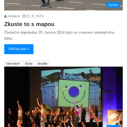
Zprávy
redakce
21. 6. 2024
Zkuste to s mapou
Čtvrteční dopoledne 20. června 2024 bylo ve znamení orientačního
běhu.
Přečíst celé »
Varnsdorf
škola
divadlo