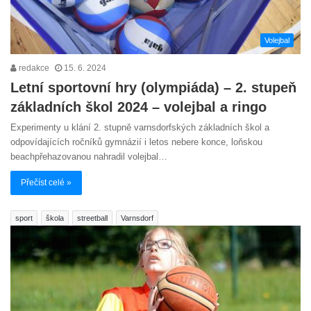
Volejbal
redakce
15. 6. 2024
Letní sportovní hry (olympiáda) – 2. stupeň
základních škol 2024 – volejbal a ringo
Experimenty u klání 2. stupně varnsdorfských základních škol a
odpovídajících ročníků gymnázií i letos nebere konce, loňskou
beachpřehazovanou nahradil volejbal…
Přečíst celé »
sport
škola
streetball
Varnsdorf