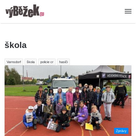
škola
Varnsdorf
škola
policie cr
hasiči
Zprávy