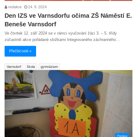
redakce
24. 9. 2024
Den IZS ve Varnsdorfu očima ZŠ Náměstí E.
Beneše Varnsdorf
Ve čtvrtek 12. září 2024 se v rámci vyučování žáci 3. – 5. třídy
zúčastnili akce pořádané složkami Integrovaného záchranného…
Přečíst celé »
Varnsdorf
škola
gymnázium
Zprávy