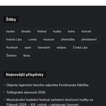
Štítky
basket
divadlo
festival
hudba
kniha
koncert
Krásná Lípa
Loreta
muzeum
přednáška
představení
Rumburk
sport
Varnsdorf
výstava
Česká Lípa
Šluknov
škola
Nejnovější příspěvky
Objevte tajemství lesního adjunkta Ferdinanda Náhlíka
Tolštejnské slavnosti 2026
Mezinárodní hudební festival varhanní duchovní hudby ve
Filipově 2026 – XIX. ročník – zahajovací koncert