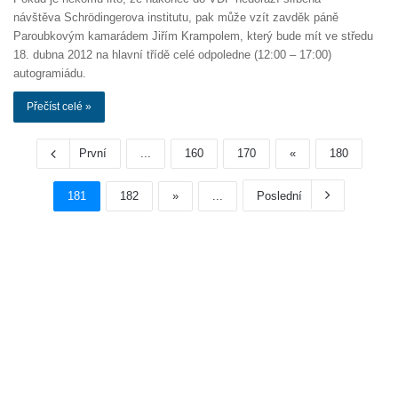
návštěva Schrödingerova institutu, pak může vzít zavděk páně
Paroubkovým kamarádem Jiřím Krampolem, který bude mít ve středu
18. dubna 2012 na hlavní třídě celé odpoledne (12:00 – 17:00)
autogramiádu.
Přečíst celé »
První
...
160
170
«
180
181
182
»
...
Poslední