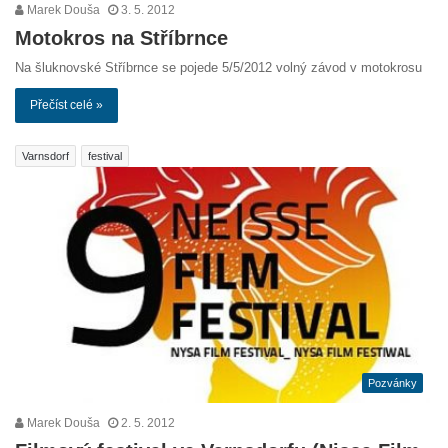
Marek Douša
3. 5. 2012
Motokros na Stříbrnce
Na šluknovské Stříbrnce se pojede 5/5/2012 volný závod v motokrosu
Přečíst celé »
Varnsdorf
festival
Pozvánky
Marek Douša
2. 5. 2012