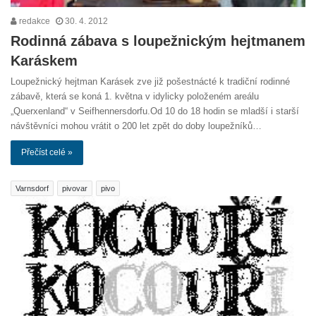
redakce
30. 4. 2012
Rodinná zábava s loupežnickým hejtmanem
Karáskem
Loupežnický hejtman Karásek zve již pošestnácté k tradiční rodinné
zábavě, která se koná 1. května v idylicky položeném areálu
„Querxenland“ v Seifhennersdorfu.Od 10 do 18 hodin se mladší i starší
návštěvníci mohou vrátit o 200 let zpět do doby loupežníků…
Přečíst celé »
Varnsdorf
pivovar
pivo