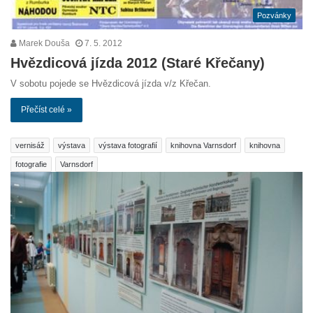
Pozvánky
Marek Douša
7. 5. 2012
Hvězdicová jízda 2012 (Staré Křečany)
V sobotu pojede se Hvězdicová jízda v/z Křečan.
Přečíst celé »
vernisáž
výstava
výstava fotografií
knihovna Varnsdorf
knihovna
fotografie
Varnsdorf