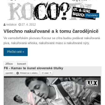
Pozvánky
redakce
27. 4. 2012
Všechno nakuřované a k tomu čarodějnicě
Ve varnsdorfském pivovaru Kocour se zítra budou podávat nakuřovaná
piva, nakuřovaná whiska, nakuřované maso a nakuřované sýry.
Přečíst celé »
Jiříkov
koncert