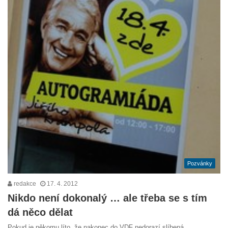
Pozvánky
redakce
17. 4. 2012
Nikdo není dokonalý … ale třeba se s tím
dá něco dělat
Pokud je někomu líto, že nakonec do VDF nedorazí slíbená