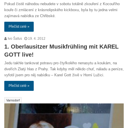
Pokud čistě náhodou nebudete v sobotu totálně zkouření z Kocouřího
kouře či zmlácení z krásnolipského kickboxu, byla by tu jedna velmi
zajímavá nabídka ze Chřibské.
Přečíst celé »
Ivo Šafus
19. 4. 2012
1. Oberlausitzer Musikfrühling mit KAREL
GOTT live!
Jedu takhle tankovat potravu pro čtyřkolého nenasytu a koukám, na
dveřích Zlatý hlas z Prahy. Tak kdyby měl někdo chuť, náladu a peníze,
vyfotil jsem pro něj nabídku – Karel Gott živě v Horní Lužici.
Přečíst celé »
Varnsdorf