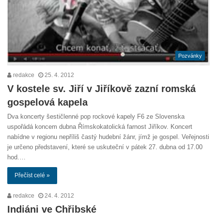
Pozvánky
redakce
25. 4. 2012
V kostele sv. Jiří v Jiříkově zazní romská
gospelová kapela
Dva koncerty šestičlenné pop rockové kapely F6 ze Slovenska
uspořádá koncem dubna Římskokatolická farnost Jiříkov. Koncert
nabídne v regionu nepříliš častý hudební žánr, jímž je gospel. Veřejnosti
je určeno představení, které se uskuteční v pátek 27. dubna od 17.00
hod.…
Přečíst celé »
redakce
24. 4. 2012
Indiáni ve Chřibské