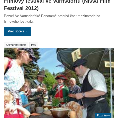
Filmový festival ve Varnsdorfu (Nissa Film
Festival 2012)
Pozor! Ve Varnsdorfské Panoramě probíhá část mezinárodního
filmového festivalu.
Přečíst celé »
Seifhennersdorf
trhy
Pozvánky