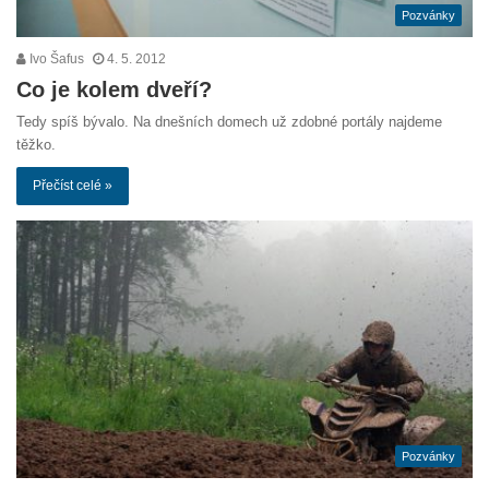
Pozvánky
Ivo Šafus
4. 5. 2012
Co je kolem dveří?
Tedy spíš bývalo. Na dnešních domech už zdobné portály najdeme
těžko.
Přečíst celé »
Pozvánky