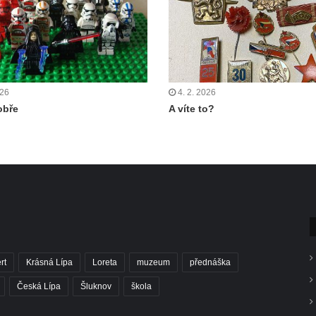
026
4. 2. 2026
obře
A víte to?
rt
Krásná Lípa
Loreta
muzeum
přednáška
Česká Lípa
Šluknov
škola