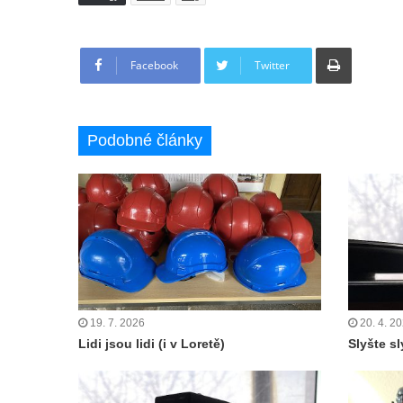
Tisknout
Facebook
Twitter
Podobné články
19. 7. 2026
20. 4. 2
Lidi jsou lidi (i v Loretě)
Slyšte sl