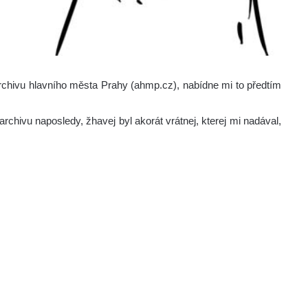
rchivu hlavního města Prahy (ahmp.cz), nabídne mi to předtím
rchivu naposledy, žhavej byl akorát vrátnej, kterej mi nadával,