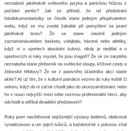
neznalostí jakéhokoli světového jazyka a panickou hrůzou z
počítání peněz? Jak se přihodí, že od předstírání
fotodokumentaristiky se člověk stane jediným přispěvatelem
webu, když se mu zvedá žaludek při pomyšlení na psaní
jakéhokoli textu? Že se stane vlastně jediným
zaznamenávatelem basketu, volejbalu, házené nebo atletiky,
když ví o sportech absolutní kulový, nikdy je nedělal a o
sportovcích si roky myslel, že jsou magoři? Že se ze zarytého
neznaboha stane přeborník na světecké sloupy, křížové cesty a
židovské hřbitovy? Že se z pasivního účastníka akcí stane
aktér? Ať už tím, že v kulturní památce vezme do ruky koště či
sekeru, když do ní začne chodit jako do skorozaměstnání, nebo
ho v nouzi nejvyšší mezi sebe vezmou profesionální herci, aby
odchodil a odříkal divadelní představení?
Roky jsem navštěvoval nejrůznější výstavy betlémů, obdivoval
vynalézavost a um jejich tvůrců, a každoročně s pokorou zíral