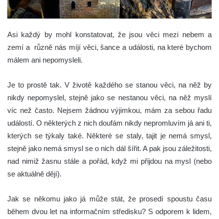
Asi každý by mohl konstatovat, že jsou věci mezi nebem a
zemí a různě nás míjí věci, šance a události, na které bychom
málem ani nepomysleli.
Je to prostě tak. V životě každého se stanou věci, na něž by
nikdy nepomyslel, stejně jako se nestanou věci, na něž myslí
víc než často. Nejsem žádnou výjimkou, mám za sebou řadu
událostí. O některých z nich doufám nikdy nepromluvím já ani ti,
kterých se týkaly také. Některé se staly, tajit je nemá smysl,
stejně jako nemá smysl se o nich dál šířit. A pak jsou záležitosti,
nad nimiž žasnu stále a pořád, když mi přijdou na mysl (nebo
se aktuálně dějí).
Jak se někomu jako já může stát, že prosedí spoustu času
během dvou let na informačním středisku? S odporem k lidem,