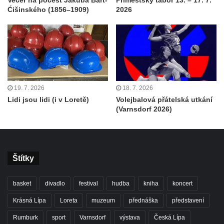
Ćišinského (1856–1909)
2026
19. 7. 2026
18. 7. 2026
Lidi jsou lidi (i v Loretě)
Volejbalová přátelská utkání
(Varnsdorf 2026)
Štítky
basket
divadlo
festival
hudba
kniha
koncert
Krásná Lípa
Loreta
muzeum
přednáška
představení
Rumburk
sport
Varnsdorf
výstava
Česká Lípa