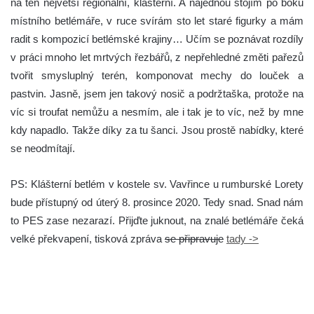
na ten největší regionální, klášterní. A najednou stojím po boku
místního betlémáře, v ruce svírám sto let staré figurky a mám
radit s kompozicí betlémské krajiny… Učím se poznávat rozdíly
v práci mnoho let mrtvých řezbářů, z nepřehledné změti pařezů
tvořit smysluplný terén, komponovat mechy do louček a
pastvin. Jasně, jsem jen takový nosič a podržtaška, protože na
víc si troufat nemůžu a nesmím, ale i tak je to víc, než by mne
kdy napadlo. Takže díky za tu šanci. Jsou prostě nabídky, které
se neodmítají.
PS: Klášterní betlém v kostele sv. Vavřince u rumburské Lorety
bude přístupný od úterý 8. prosince 2020. Tedy snad. Snad nám
to PES zase nezarazí. Přijďte juknout, na znalé betlémáře čeká
velké překvapení, tisková zpráva
se připravuje
tady ->