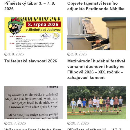
Příměstský tábor 3. – 7. 8.
Objevte tajemství lesního
2026
adjunkta Ferdinanda Náhlíka
3. 8. 2026
2. 8. 2026
Tolštejnské slavnosti 2026
Mezinárodní hudební festival
varhanní duchovní hudby ve
Filipově 2026 – XIX. ročník –
zahajovací koncert
23. 7. 2026
20. 7. 2026
Večer na počest Jakuba Bart-
Příměstský tábor 13. – 17. 7.