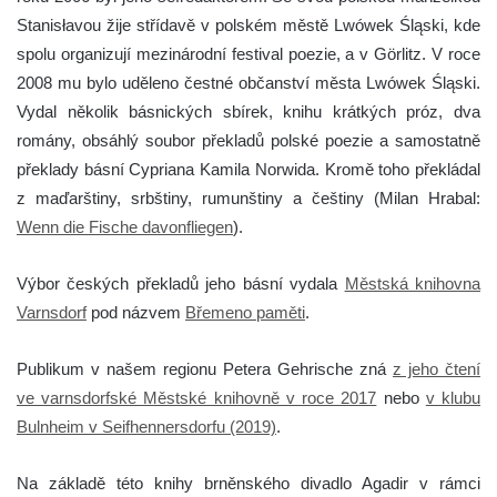
Stanisłavou žije střídavě v polském městě Lwówek Śląski, kde
spolu organizují mezinárodní festival poezie, a v Görlitz. V roce
2008 mu bylo uděleno čestné občanství města Lwówek Śląski.
Vydal několik básnických sbírek, knihu krátkých próz, dva
romány, obsáhlý soubor překladů polské poezie a samostatně
překlady básní Cypriana Kamila Norwida. Kromě toho překládal
z maďarštiny, srbštiny, rumunštiny a češtiny (Milan Hrabal:
Wenn die Fische davonfliegen
).
Výbor českých překladů jeho básní vydala
Městská knihovna
Varnsdorf
pod názvem
Břemeno paměti
.
Publikum v našem regionu Petera Gehrische zná
z jeho čtení
ve varnsdorfské Městské knihovně v roce 2017
nebo
v klubu
Bulnheim v Seifhennersdorfu (2019)
.
Na základě této knihy brněnského divadlo Agadir v rámci