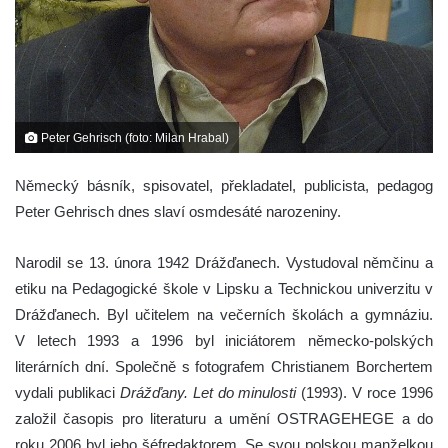
Peter Gehrisch (foto: Milan Hrabal)
Německý básník, spisovatel, překladatel, publicista, pedagog
Peter Gehrisch dnes slaví osmdesáté narozeniny.
Narodil se 13. února 1942 Drážďanech. Vystudoval němčinu a
etiku na Pedagogické škole v Lipsku a Technickou univerzitu v
Drážďanech. Byl učitelem na večerních školách a gymnáziu.
V letech 1993 a 1996 byl iniciátorem německo-polských
literárních dní. Společně s fotografem Christianem Borchertem
vydali publikaci
Drážďany. Let do minulosti
(1993). V roce 1996
založil časopis pro literaturu a umění OSTRAGEHEGE a do
roku 2006 byl jeho šéfredaktorem. Se svou polskou manželkou