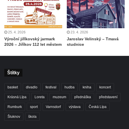
25. 4. 2026
23. 4. 2026
Výroční jiříkovský jarmark
Jaroslav Velinský – Tmavá
2026 – Jiříkov 112 let městem
studnice
Štítky
basket
divadlo
festival
hudba
kniha
koncert
Krásná Lípa
Loreta
muzeum
přednáška
představení
Rumburk
sport
Varnsdorf
výstava
Česká Lípa
Šluknov
škola