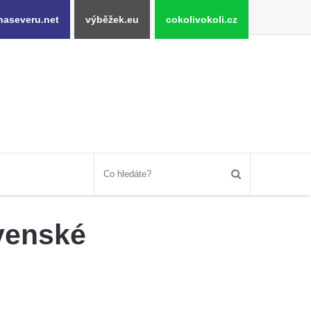
naseveru.net
výběžek.eu
cokolivokoli.cz
ovenské