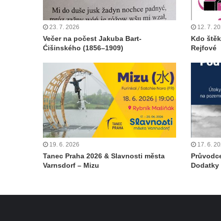
23. 7. 2026
12. 7. 2
Večer na počest Jakuba Bart-
Kdo štěk
Ćišinského (1856–1909)
Rejfové
19. 6. 2026
17. 6. 2
Tanec Praha 2026 & Slavnosti města
Průvodce
Varnsdorf – Mizu
Dodatky