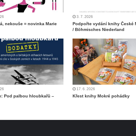
026
3. 7. 2026
á, nekouše = novinka Marie
Podpořte vydání knihy České 
/ Böhmisches Niederland
026
17. 6. 2026
: Pod palbou hloubkařů –
Křest knihy Mokré pohádky