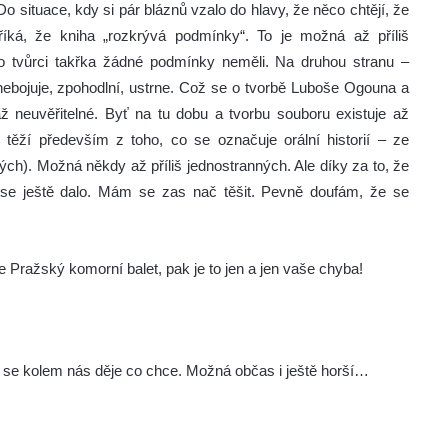
 situace, kdy si pár bláznů vzalo do hlavy, že něco chtějí, že
íká, že kniha „rozkrývá podmínky“. To je možná až příliš
ho tvůrci takřka žádné podmínky neměli. Na druhou stranu –
nebojuje, zpohodlní, ustrne. Což se o tvorbě Luboše Ogouna a
ž neuvěřitelné. Byť na tu dobu a tvorbu souboru existuje až
 těží především z toho, co se označuje orální historií – ze
ých). Možná někdy až příliš jednostranných. Ale díky za to, že
se ještě dalo. Mám se zas nač těšit. Pevně doufám, že se
e Pražský komorní balet, pak je to jen a jen vaše chyba!
 ať se kolem nás děje co chce. Možná občas i ještě horší…