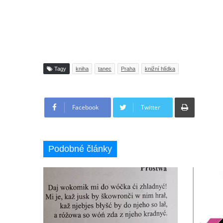
Tagy
kniha
tanec
Praha
knižní hlídka
Tisknout
Facebook
Twitter
Podobné články