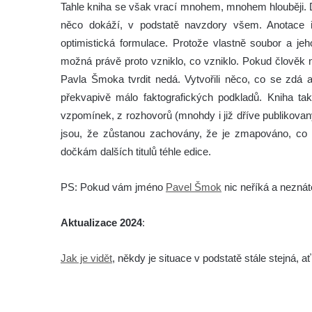
Tahle kniha se však vrací mnohem, mnohem hlouběji. Do
něco dokáží, v podstatě navzdory všem. Anotace ř
optimistická formulace. Protože vlastně soubor a je
možná právě proto vzniklo, co vzniklo. Pokud člověk 
Pavla Šmoka tvrdit nedá. Vytvořili něco, co se zdá a
překvapivě málo faktografických podkladů. Kniha tak
vzpomínek, z rozhovorů (mnohdy i již dříve publikovan
jsou, že zůstanou zachovány, že je zmapováno, co 
dočkám dalších titulů téhle edice.
PS: Pokud vám jméno
Pavel Šmok
nic neříká a neznát
Aktualizace 2024
:
Jak je vidět
, někdy je situace v podstatě stále stejná,