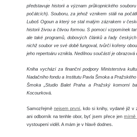
představuje historii a význam průkopnického souboru 
počátcích). Souboru, za jehož vznikem stáli na počát
Luboš Ogoun a který se stal malým zázrakem v českém
historii živou a čtivou formou. S pomocí vzpomínek tane
ale také programů, dobových článků a řady českých i
nichž soubor ve své době fungoval, tvůrčí kořeny obou
jeho repertoáru vznikla. Nedílnou součástí je obrazová
Kniha vychází za finanční podpory Ministerstva kult
Nadačního fondu a Institutu Pavla Šmoka a Pražského k
Šmoka „Studio Balet Praha a Pražský komorní bale
Kocourková.
Samozřejmě
nejsem první
, kdo si knihy, vydané již 
ani odborník na tenhle obor, byť jsem přece jen
mírně 
vystoupení viděl. A mám je v hlavě dodnes.