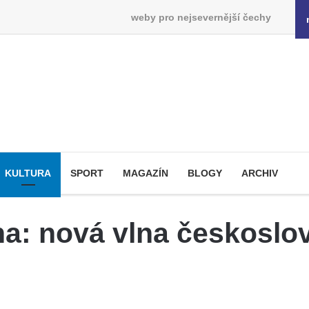
weby pro nejsevernější čechy
KULTURA
SPORT
MAGAZÍN
BLOGY
ARCHIV
aha: nová vlna českosl