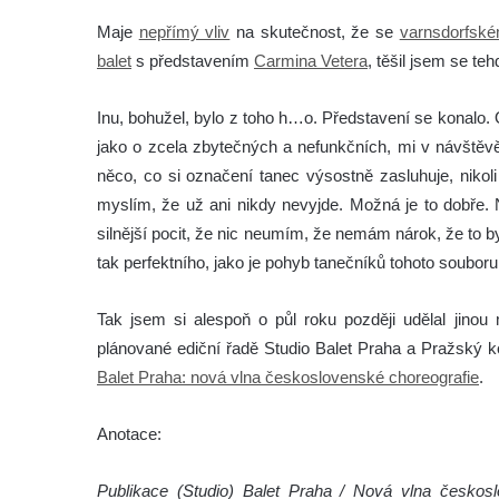
Maje
nepřímý vliv
na skutečnost, že se
varnsdorfské
balet
s představením
Carmina Vetera
, těšil jsem se teh
Inu, bohužel, bylo z toho h…o. Představení se konalo.
jako o zcela zbytečných a nefunkčních, mi v návštěvě
něco, co si označení tanec výsostně zasluhuje, nikoli
myslím, že už ani nikdy nevyjde. Možná je to dobře.
silnější pocit, že nic neumím, že nemám nárok, že to b
tak perfektního, jako je pohyb tanečníků tohoto souboru
Tak jsem si alespoň o půl roku později udělal jinou 
plánované ediční řadě Studio Balet Praha a Pražský ko
Balet Praha: nová vlna československé choreografie
.
Anotace:
Publikace (Studio) Balet Praha / Nová vlna českos