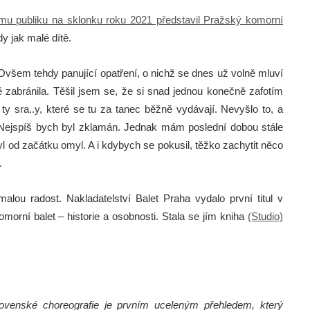
mu publiku na sklonku roku 2021 představil Pražský komorní
dy jak malé dítě.
 Ovšem tehdy panující opatření, o nichž se dnes už volně mluví
 zabránila. Těšil jsem se, že si snad jednou konečně zafotím
 ty sra..y, které se tu za tanec běžně vydávají. Nevyšlo to, a
 Nejspíš bych byl zklamán. Jednak mám poslední dobou stále
yl od začátku omyl. A i kdybych se pokusil, těžko zachytit něco
.
malou radost. Nakladatelství Balet Praha vydalo první titul v
morní balet – historie a osobnosti. Stala se jím kniha
(Studio)
lovenské choreografie je prvním uceleným přehledem, který