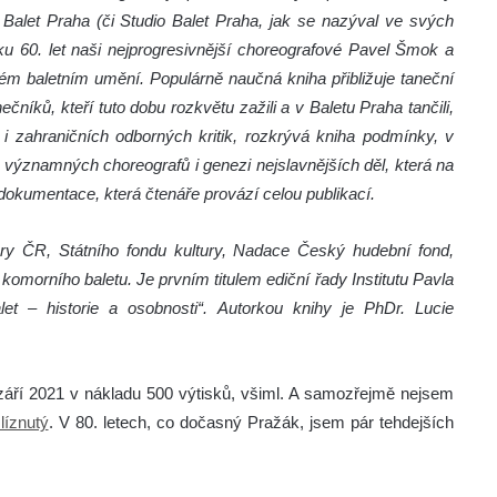
Balet Praha (či Studio Balet Praha, jak se nazýval ve svých
ku 60. let naši nejprogresivnější choreografové Pavel Šmok a
 baletním umění. Populárně naučná kniha přibližuje taneční
čníků, kteří tuto dobu rozkvětu zažili a v Baletu Praha tančili,
 zahraničních odborných kritik, rozkrývá kniha podmínky, v
 významných choreografů i genezi nejslavnějších děl, která na
 dokumentace, která čtenáře provází celou publikací.
ury ČR, Státního fondu kultury, Nadace Český hudební fond,
omorního baletu. Je prvním titulem ediční řady Institutu Pavla
t – historie a osobnosti“. Autorkou knihy je PhDr. Lucie
v září 2021 v nákladu 500 výtisků, všiml. A samozřejmě nejsem
líznutý
. V 80. letech, co dočasný Pražák, jsem pár tehdejších