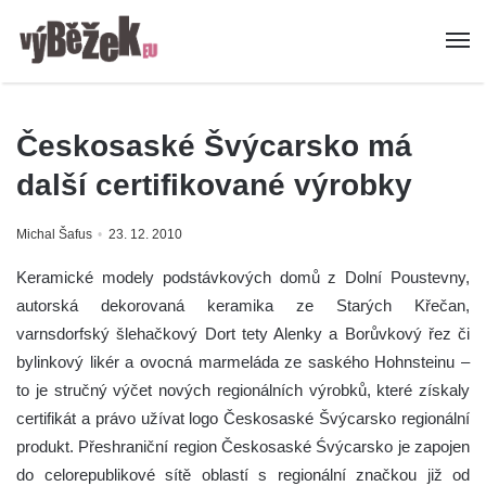
Českosaské Švýcarsko má
další certifikované výrobky
Michal Šafus
23. 12. 2010
Keramické modely podstávkových domů z Dolní Poustevny,
autorská dekorovaná keramika ze Starých Křečan,
varnsdorfský šlehačkový Dort tety Alenky a Borůvkový řez či
bylinkový likér a ovocná marmeláda ze saského Hohnsteinu –
to je stručný výčet nových regionálních výrobků, které získaly
certifikát a právo užívat logo Českosaské Švýcarsko regionální
produkt.
Přeshraniční region Českosaské Śvýcarsko je zapojen
do celorepublikové sítě oblastí s regionální značkou již od