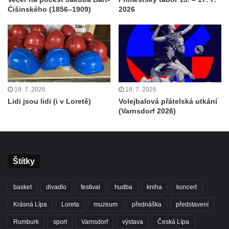
Ćišinského (1856–1909)
2026
19. 7. 2026
18. 7. 2026
Lidi jsou lidi (i v Loretě)
Volejbalová přátelská utkání
(Varnsdorf 2026)
Štítky
basket
divadlo
festival
hudba
kniha
koncert
Krásná Lípa
Loreta
muzeum
přednáška
představení
Rumburk
sport
Varnsdorf
výstava
Česká Lípa