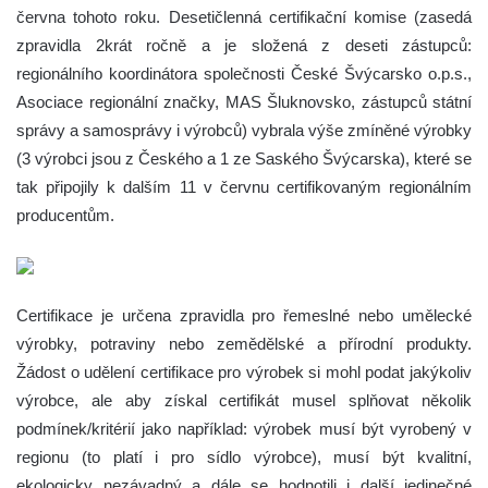
června tohoto roku. Desetičlenná certifikační komise (zasedá
zpravidla 2krát ročně a je složená z deseti zástupců:
regionálního koordinátora společnosti České Švýcarsko o.p.s.,
Asociace regionální značky, MAS Šluknovsko, zástupců státní
správy a samosprávy i výrobců) vybrala výše zmíněné výrobky
(3 výrobci jsou z Českého a 1 ze Saského Švýcarska), které se
tak připojily k dalším 11 v červnu certifikovaným regionálním
producentům.
Certifikace je určena zpravidla pro řemeslné nebo umělecké
výrobky, potraviny nebo zemědělské a přírodní produkty.
Žádost o udělení certifikace pro výrobek si mohl podat jakýkoliv
výrobce, ale aby získal certifikát musel splňovat několik
podmínek/kritérií jako například: výrobek musí být vyrobený v
regionu (to platí i pro sídlo výrobce), musí být kvalitní,
ekologicky nezávadný a dále se hodnotili i další jedinečné