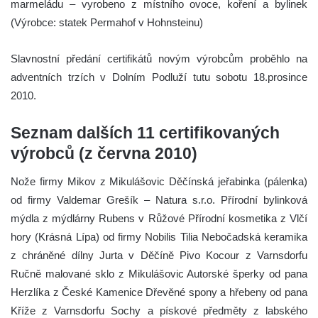
marmeládu – vyrobeno z místního ovoce, koření a bylinek
(Výrobce: statek Permahof v Hohnsteinu)
Slavnostní předání certifikátů novým výrobcům proběhlo na
adventních trzích v Dolním Podluží tutu sobotu 18.prosince
2010.
Seznam dalších 11 certifikovaných
výrobců (z června 2010)
Nože firmy Mikov z Mikulášovic Děčínská jeřabinka (pálenka)
od firmy Valdemar Grešík – Natura s.r.o. Přírodní bylinková
mýdla z mýdlárny Rubens v Růžové Přírodní kosmetika z Vlčí
hory (Krásná Lípa) od firmy Nobilis Tilia Nebočadská keramika
z chráněné dílny Jurta v Děčíně Pivo Kocour z Varnsdorfu
Ručně malované sklo z Mikulášovic Autorské šperky od pana
Herzlíka z České Kamenice Dřevěné spony a hřebeny od pana
Kříže z Varnsdorfu Sochy a pískové předměty z labského