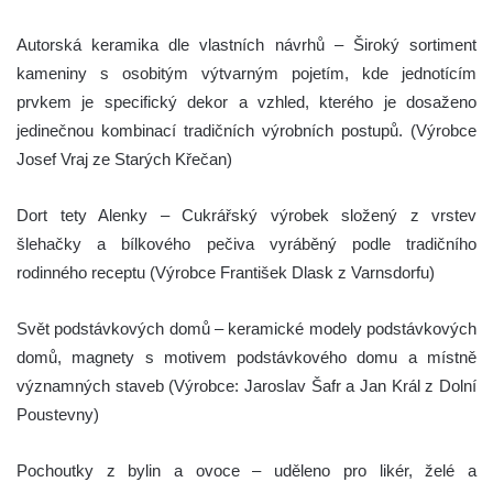
Autorská keramika dle vlastních návrhů – Široký sortiment
kameniny s osobitým výtvarným pojetím, kde jednotícím
prvkem je specifický dekor a vzhled, kterého je dosaženo
jedinečnou kombinací tradičních výrobních postupů. (Výrobce
Josef Vraj ze Starých Křečan)
Dort tety Alenky – Cukrářský výrobek složený z vrstev
šlehačky a bílkového pečiva vyráběný podle tradičního
rodinného receptu (Výrobce František Dlask z Varnsdorfu)
Svět podstávkových domů – keramické modely podstávkových
domů, magnety s motivem podstávkového domu a místně
významných staveb (Výrobce: Jaroslav Šafr a Jan Král z Dolní
Poustevny)
Pochoutky z bylin a ovoce – uděleno pro likér, želé a