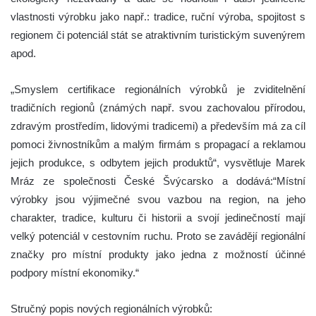
vlastnosti výrobku jako např.: tradice, ruční výroba, spojitost s
regionem či potenciál stát se atraktivním turistickým suvenýrem
apod.
„Smyslem certifikace regionálních výrobků je zviditelnění
tradičních regionů (známých např. svou zachovalou přírodou,
zdravým prostředím, lidovými tradicemi) a především má za cíl
pomoci živnostníkům a malým firmám s propagací a reklamou
jejich produkce, s odbytem jejich produktů“, vysvětluje Marek
Mráz ze společnosti České Švýcarsko a dodává:“Místní
výrobky jsou výjimečné svou vazbou na region, na jeho
charakter, tradice, kulturu či historii a svojí jedinečností mají
velký potenciál v cestovním ruchu. Proto se zavádějí regionální
značky pro místní produkty jako jedna z možností účinné
podpory místní ekonomiky.“
Stručný popis nových regionálních výrobků: