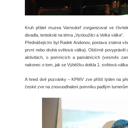
Kruh přátel muzea Varnsdorf zorganizoval ve čtvrt
divadla, tentokrát na téma „Vysloužilci a Velká válka“.
Přednášejícím byl Radek Andonov, postava známá všem, 
první nebo druhá světová válka). Obšírně povyprávěl o 
aktivitách, o pomnících a památnících (vesměs zani
nakonec o tom, jak se Výběžku dotkla 1. světová válka
A hned dvě pozvánky – KPMV zve příští týden na pře
české zve na znovuodhalení pomníku padlým turnerům 