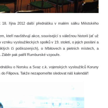
ek 18. října 2012 další přednášku v malém sálku Městského
kteří navštěvují akce, související s válečnou historií (ať už
vzniku vysloužileckých spolků v 19. století, o jejich poslání a
klých či poškozených), o hřbitovech a pietních místech, a
. Záběr pak patřil Rumburské vzpouře.
dnášku o Norsku a Svaz c.k. vojenských vysloužilců Koruny
do Filipova. Takže nezapomeňte sledovat náš kalendář!