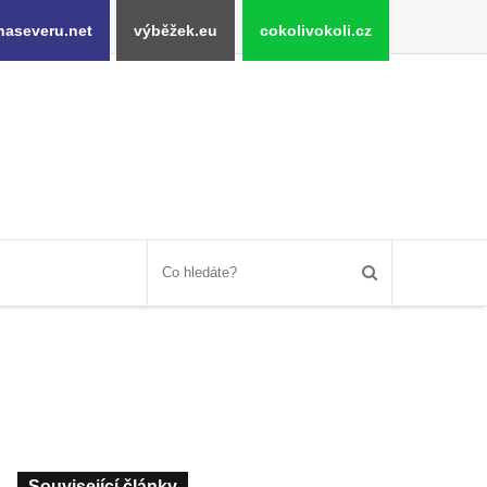
naseveru.net
výběžek.eu
cokolivokoli.cz
Související články