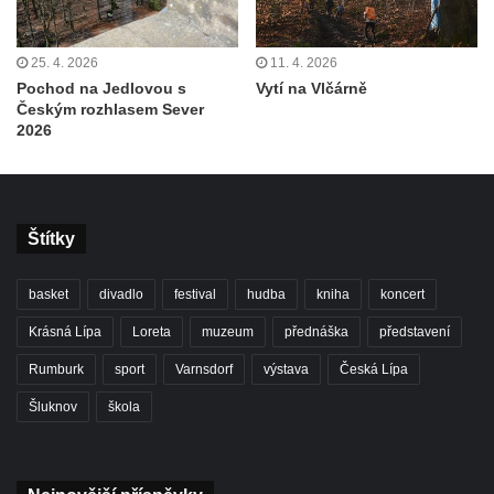
25. 4. 2026
11. 4. 2026
Pochod na Jedlovou s
Vytí na Vlčárně
Českým rozhlasem Sever
2026
Štítky
basket
divadlo
festival
hudba
kniha
koncert
Krásná Lípa
Loreta
muzeum
přednáška
představení
Rumburk
sport
Varnsdorf
výstava
Česká Lípa
Šluknov
škola