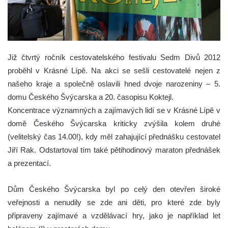
Již čtvrtý ročník cestovatelského festivalu Sedm Divů 2012
proběhl v Krásné Lípě. Na akci se sešli cestovatelé nejen z
našeho kraje a společně oslavili hned dvoje narozeniny – 5.
domu Českého Švýcarska a 20. časopisu Koktejl.
Koncentrace významných a zajímavých lidí se v Krásné Lípě v
domě Českého Švýcarska kriticky zvýšila kolem druhé
(velitelský čas 14.00!), kdy měl zahajující přednášku cestovatel
Jiří Rak. Odstartoval tím také pětihodinový maraton přednášek
a prezentací.
Dům Českého Švýcarska byl po celý den otevřen široké
veřejnosti a nenudily se zde ani děti, pro které zde byly
připraveny zajímavé a vzdělávací hry, jako je například let