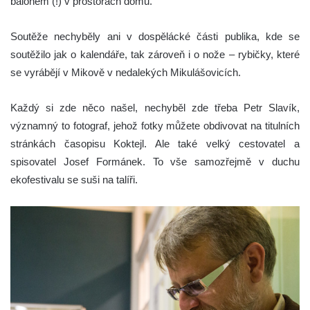
balónem (!) v prostorách domu.
Soutěže nechyběly ani v dospělácké části publika, kde se
soutěžilo jak o kalendáře, tak zároveň i o nože – rybičky, které
se vyrábějí v Mikově v nedalekých Mikulášovicích.
Každý si zde něco našel, nechyběl zde třeba Petr Slavík,
významný to fotograf, jehož fotky můžete obdivovat na titulních
stránkách časopisu Koktejl. Ale také velký cestovatel a
spisovatel Josef Formánek. To vše samozřejmě v duchu
ekofestivalu se suši na talíři.