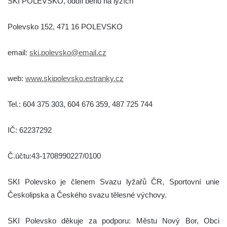
SKI POLEVSKO, oddíl běhu na lyžích
Polevsko 152, 471 16 POLEVSKO
email:
ski.polevsko@email.cz
web:
www.skipolevsko.estranky.cz
Tel.: 604 375 303, 604 676 359, 487 725 744
IČ: 62237292
Č.účtu:43-1708990227/0100
SKI Polevsko je členem Svazu lyžařů ČR, Sportovní unie
Českolipska a Českého svazu tělesné výchovy.
SKI Polevsko děkuje za podporu: Městu Nový Bor, Obci