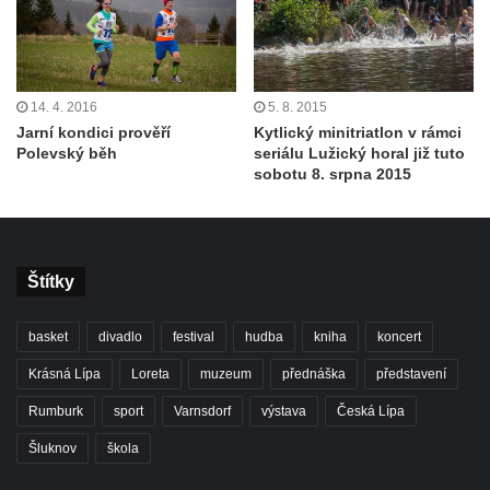
14. 4. 2016
5. 8. 2015
Jarní kondici prověří
Kytlický minitriatlon v rámci
Polevský běh
seriálu Lužický horal již tuto
sobotu 8. srpna 2015
Štítky
basket
divadlo
festival
hudba
kniha
koncert
Krásná Lípa
Loreta
muzeum
přednáška
představení
Rumburk
sport
Varnsdorf
výstava
Česká Lípa
Šluknov
škola