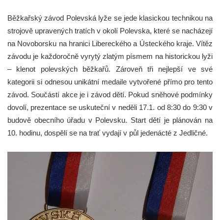
Běžkařský závod Polevská lyže se jede klasickou technikou na
strojově upravených tratích v okolí Polevska, které se nacházejí
na Novoborsku na hranici Libereckého a Ústeckého kraje. Vítěz
závodu je každoročně vyrytý zlatým písmem na historickou lyži
– klenot polevských běžkařů. Zároveň tři nejlepší ve své
kategorii si odnesou unikátní medaile vytvořené přímo pro tento
závod. Součástí akce je i závod dětí. Pokud sněhové podmínky
dovolí, prezentace se uskuteční v neděli 17.1. od 8:30 do 9:30 v
budově obecního úřadu v Polevsku. Start dětí je plánován na
10. hodinu, dospělí se na trať vydají v půl jedenácté z Jedličné.