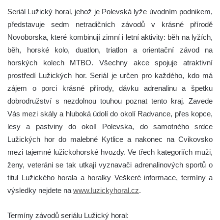
Seriál Lužický horal, jehož je Polevská lyže úvodním podnikem,
představuje sedm netradičních závodů v krásné přírodě
Novoborska, které kombinují zimní i letní aktivity: běh na lyžích,
běh, horské kolo, duatlon, triatlon a orientační závod na
horských kolech MTBO. Všechny akce spojuje atraktivní
prostředí Lužických hor. Seriál je určen pro každého, kdo má
zájem o porci krásné přírody, dávku adrenalinu a špetku
dobrodružství s nezdolnou touhou poznat tento kraj. Zavede
Vás mezi skály a hluboká údolí do okolí Radvance, přes kopce,
lesy a pastviny do okolí Polevska, do samotného srdce
Lužických hor do malebné Kytlice a nakonec na Cvikovsko
mezi tajemné lužickohorské hvozdy. Ve třech kategoriích muži,
ženy, veteráni se tak utkají vyznavači adrenalinových sportů o
titul Lužického horala a horalky Veškeré informace, termíny a
výsledky nejdete na
www.luzickyhoral.cz
.
Termíny závodů seriálu Lužický horal: