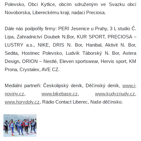
Polevsko, Obci Kytlice, obcím sdruženým ve Svazku obcí
Novoborska, Libereckému kraji, nadaci Preciosa.
Dále nás podpořily firmy: PERI Jesenice u Prahy, 3 L studio Č.
Lípa, Zahradnictví Doubek N.Bor, KUR SPORT, PRECIOSA –
LUSTRY a.s., NIKE, DRIS N. Bor, Hanibal, Aktivit N. Bor,
Sedita, Hostinec Polevsko, Ludvík Táborský N. Bor, Astera
Design, ORION – Nestlé, Eleven sportswear, Hervis sport, KM
Prona, Crystalex, AVE CZ.
Mediální partneři: Českolipský deník, Děčínský deník,
www.i-
noviny.cz
,
www.bikebase.cz
,
www.kudyznudy.cz
,
www.horydoly.cz
, Rádio Contact Liberec, Naše děčínsko.