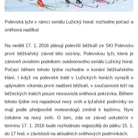
Polevská lyže v rámci seriálu Lužický horal: rozhodne počasí a
sněhová nadílka!
Na neděli 17. 1. 2016 plánují polevští běžkaři ze SKI Polevsko
první běžkařský závod této sezóny, Polevskou lyži, která je
zároveň úvodním podnikem outdoorového seriálu Lužický horal.
Počasí během tohoto týdne rozhodne o konání běžkařského
klání. I když na polevské tratě v Lužických horách vyrazili o
uplynulém víkendu první nadšení běžkaři, v současnosti leží na
běžeckých tratích pouze nesouvislá sněhová pokrývka. Během
tohoto týdne má napadnout nový sníh a lyžařské podmínky se
mají podle předpovědi meteorologů změnit k lepšímu. Nyní
čekáme na nový sníh. O tom, zda se závod uskuteční v
termínu 17. 1. 2016 bude rozhodnuto nejpozději do pátku 15. 1.
do 17 hod. v závislosti na aktuálních sněhových podmínkách.