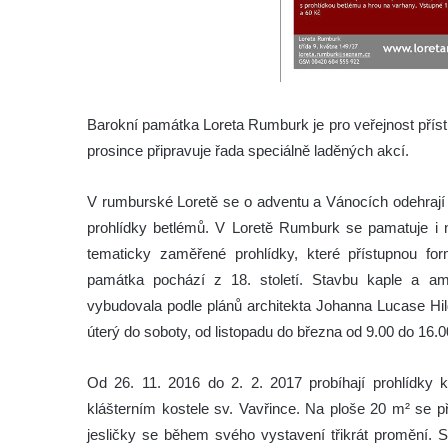
Barokní památka Loreta Rumburk je pro veřejnost příst
prosince připravuje řada speciálně laděných akcí.
V rumburské Loretě se o adventu a Vánocích odehrají 
prohlídky betlémů. V Loretě Rumburk se pamatuje i 
tematicky zaměřené prohlídky, které přístupnou for
památka pochází z 18. století. Stavbu kaple a amb
vybudovala podle plánů architekta Johanna Lucase Hil
úterý do soboty, od listopadu do března od 9.00 do 16.0
Od 26. 11. 2016 do 2. 2. 2017 probíhají prohlídky k
klášterním kostele sv. Vavřince. Na ploše 20 m² se př
jesličky se během svého vystavení třikrát promění. 