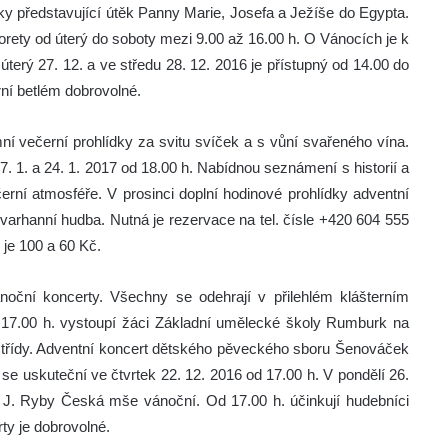
rky představující útěk Panny Marie, Josefa a Ježíše do Egypta.
rety od úterý do soboty mezi 9.00 až 16.00 h. O Vánocích je k
úterý 27. 12. a ve středu 28. 12. 2016 je přístupný od 14.00 do
ní betlém dobrovolné.
ní večerní prohlídky za svitu svíček a s vůní svařeného vína.
17. 1. a 24. 1. 2017 od 18.00 h. Nabídnou seznámení s historií a
erní atmosféře. V prosinci doplní hodinové prohlídky adventní
s varhanní hudba. Nutná je rezervace na tel. čísle +420 604 555
je 100 a 60 Kč.
oční koncerty. Všechny se odehrají v přilehlém klášterním
d 17.00 h. vystoupí žáci Základní umělecké školy Rumburk na
třídy. Adventní koncert dětského pěveckého sboru Šenováček
uskuteční ve čtvrtek 22. 12. 2016 od 17.00 h. V pondělí 26.
. J. Ryby Česká mše vánoční. Od 17.00 h. účinkují hudebníci
y je dobrovolné.