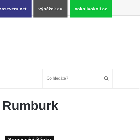
naseveru.net
výběžek.eu
cokolivokoli.cz
ě Rumburk
Související články