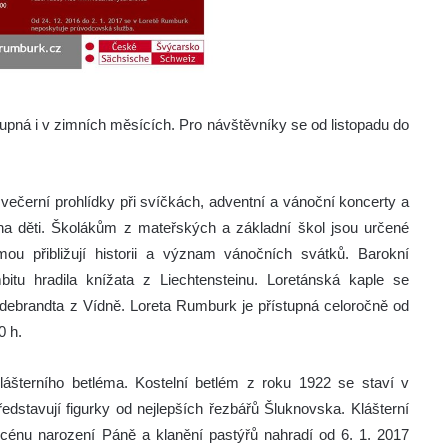
upná i v zimních měsících. Pro návštěvníky se od listopadu do
večerní prohlídky při svíčkách, adventní a vánoční koncerty a
na děti. Školákům z mateřských a základní škol jsou určené
mou přibližují historii a význam vánočních svátků. Barokní
itu hradila knížata z Liechtensteinu. Loretánská kaple se
debrandta z Vídně. Loreta Rumburk je přístupná celoročně od
0 h.
lášterního betléma. Kostelní betlém z roku 1922 se staví v
edstavují figurky od nejlepších řezbářů Šluknovska. Klášterní
Scénu narození Páně a klanění pastýřů nahradí od 6. 1. 2017