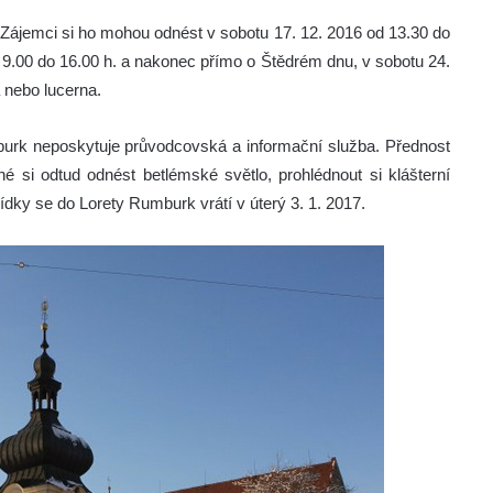
Zájemci si ho mohou odnést v sobotu 17. 12. 2016 od 13.30 do
od 9.00 do 16.00 h. a nakonec přímo o Štědrém dnu, v sobotu 24.
a nebo lucerna.
burk neposkytuje průvodcovská a informační služba. Přednost
si odtud odnést betlémské světlo, prohlédnout si klášterní
ídky se do Lorety Rumburk vrátí v úterý 3. 1. 2017.