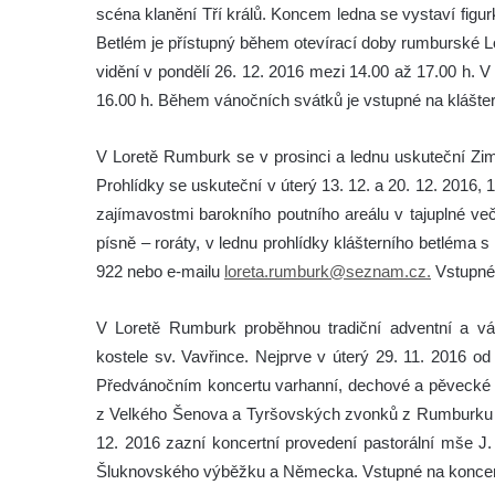
scéna klanění Tří králů. Koncem ledna se vystaví figu
Betlém je přístupný během otevírací doby rumburské Lo
vidění v pondělí 26. 12. 2016 mezi 14.00 až 17.00 h. V 
16.00 h. Během vánočních svátků je vstupné na klášter
V Loretě Rumburk se v prosinci a lednu uskuteční Zim
Prohlídky se uskuteční v úterý 13. 12. a 20. 12. 2016, 
zajímavostmi barokního poutního areálu v tajuplné več
písně – roráty, v lednu prohlídky klášterního betléma 
922 nebo e-mailu
loreta.rumburk@seznam.cz.
Vstupné 
V Loretě Rumburk proběhnou tradiční adventní a ván
kostele sv. Vavřince. Nejprve v úterý 29. 11. 2016 o
Předvánočním koncertu varhanní, dechové a pěvecké 
z Velkého Šenova a Tyršovských zvonků z Rumburku se 
12. 2016 zazní koncertní provedení pastorální mše J
Šluknovského výběžku a Německa. Vstupné na koncert