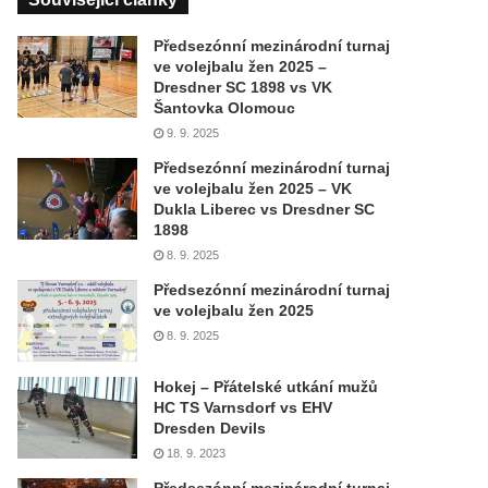
Předsezónní mezinárodní turnaj
ve volejbalu žen 2025 –
Dresdner SC 1898 vs VK
Šantovka Olomouc
9. 9. 2025
Předsezónní mezinárodní turnaj
ve volejbalu žen 2025 – VK
Dukla Liberec vs Dresdner SC
1898
8. 9. 2025
Předsezónní mezinárodní turnaj
ve volejbalu žen 2025
8. 9. 2025
Hokej – Přátelské utkání mužů
HC TS Varnsdorf vs EHV
Dresden Devils
18. 9. 2023