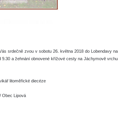
 Vás srdečně zvou v sobotu 26. května 2018 do Lobendavy na
od 9.30 a žehnání obnovené křížové cesty na Jáchymově vrchu
vikář litoměřické diecéze
 / Obec Lipová