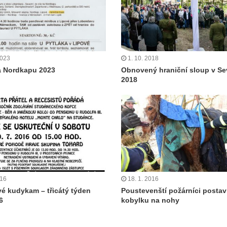
2023
1. 10. 2018
a Nordkapu 2023
Obnovený hraniční sloup v Se
2018
016
18. 1. 2016
é kudykam – třicátý týden
Poustevenští požárníci postavi
6
kobylku na nohy