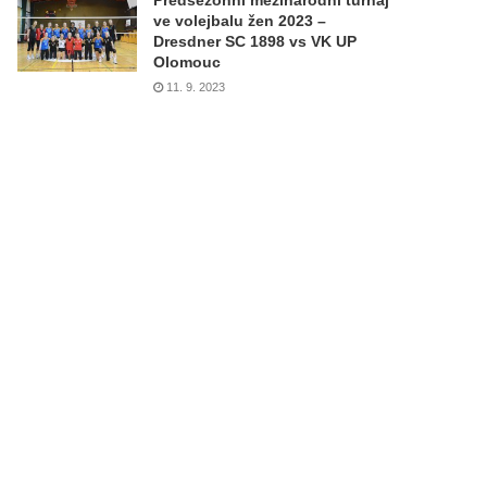
Předsezónní mezinárodní turnaj
ve volejbalu žen 2023 –
Dresdner SC 1898 vs VK UP
Olomouc
11. 9. 2023