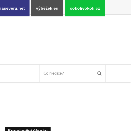
naseveru.net
výběžek.eu
cokolivokoli.cz
Související články