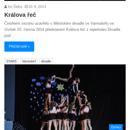
Ivo Šafus
20. 6. 2014
Králova řeč
Činoherní sezónu uzavřelo v Městském divadle ve Varnsdorfu ve
čtvrtek 20. června 2014 představení Králova řeč z repertoáru Divadla
pod…
Přečíst celé »
STARS
Varnsdorf
divadlo
Zprávy