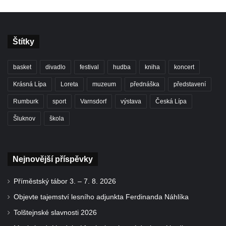
Štítky
basket
divadlo
festival
hudba
kniha
koncert
Krásná Lípa
Loreta
muzeum
přednáška
představení
Rumburk
sport
Varnsdorf
výstava
Česká Lípa
Šluknov
škola
Nejnovější příspěvky
Příměstský tábor 3. – 7. 8. 2026
Objevte tajemství lesního adjunkta Ferdinanda Náhlíka
Tolštejnské slavnosti 2026