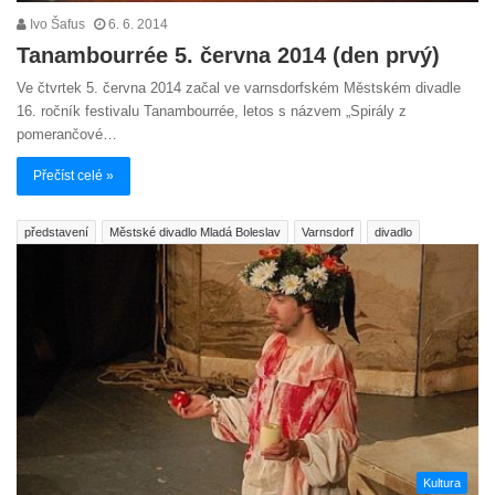
Ivo Šafus
6. 6. 2014
Tanambourrée 5. června 2014 (den prvý)
Ve čtvrtek 5. června 2014 začal ve varnsdorfském Městském divadle
16. ročník festivalu Tanambourrée, letos s názvem „Spirály z
pomerančové…
Přečíst celé »
představení
Městské divadlo Mladá Boleslav
Varnsdorf
divadlo
Kultura