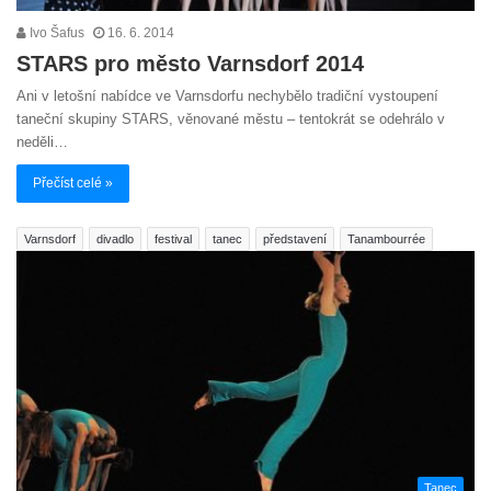
Ivo Šafus
16. 6. 2014
STARS pro město Varnsdorf 2014
Ani v letošní nabídce ve Varnsdorfu nechybělo tradiční vystoupení
taneční skupiny STARS, věnované městu – tentokrát se odehrálo v
neděli…
Přečíst celé »
Varnsdorf
divadlo
festival
tanec
představení
Tanambourrée
Tanec