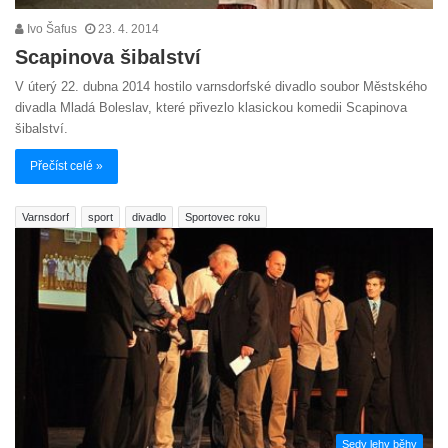
Ivo Šafus
23. 4. 2014
Scapinova šibalství
V úterý 22. dubna 2014 hostilo varnsdorfské divadlo soubor Městského
divadla Mladá Boleslav, které přivezlo klasickou komedii Scapinova
šibalství.
Přečíst celé »
Varnsdorf
sport
divadlo
Sportovec roku
Sedy lehy běhy