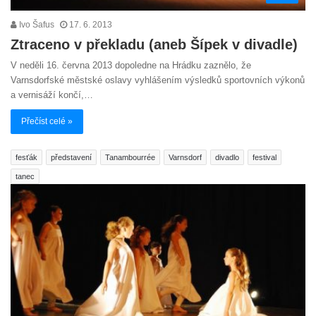
Ivo Šafus
17. 6. 2013
Ztraceno v překladu (aneb Šípek v divadle)
V neděli 16. června 2013 dopoledne na Hrádku zaznělo, že
Varnsdorfské městské oslavy vyhlášením výsledků sportovních výkonů
a vernisáží končí,…
Přečíst celé »
fesťák
představení
Tanambourrée
Varnsdorf
divadlo
festival
tanec