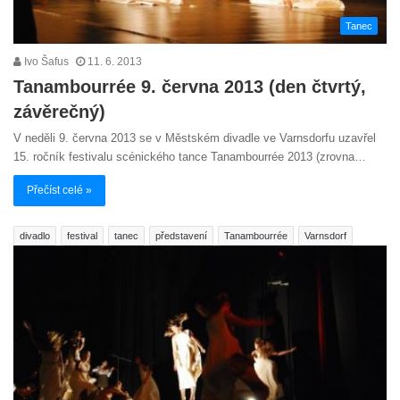
Tanec
Ivo Šafus
11. 6. 2013
Tanambourrée 9. června 2013 (den čtvrtý,
závěrečný)
V neděli 9. června 2013 se v Městském divadle ve Varnsdorfu uzavřel
15. ročník festivalu scénického tance Tanambourrée 2013 (zrovna…
Přečíst celé »
divadlo
festival
tanec
představení
Tanambourrée
Varnsdorf