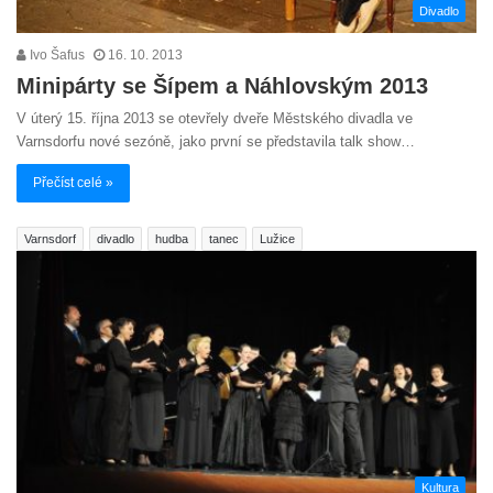
Divadlo
Ivo Šafus
16. 10. 2013
Minipárty se Šípem a Náhlovským 2013
V úterý 15. října 2013 se otevřely dveře Městského divadla ve
Varnsdorfu nové sezóně, jako první se představila talk show…
Přečíst celé »
Varnsdorf
divadlo
hudba
tanec
Lužice
Kultura