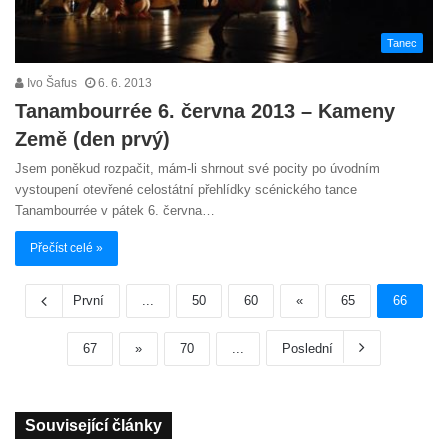
Tanec
Ivo Šafus
6. 6. 2013
Tanambourrée 6. června 2013 – Kameny
Země (den prvý)
Jsem poněkud rozpačit, mám-li shrnout své pocity po úvodním
vystoupení otevřené celostátní přehlídky scénického tance
Tanambourrée v pátek 6. června…
Přečíst celé »
První
...
50
60
«
65
66
67
»
70
...
Poslední
Související články