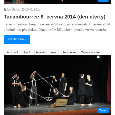
Ivo Šafus
10. 6. 2014
Tanambourrée 8. června 2014 (den čtvrtý)
Taneční festival Tanambourrée 2014 se uzavřel v neděli 8. června 2014
závěrečnou přehlídkou účastníků v Městském divadle ve Varnsdorfu.
Přečíst celé »
Varnsdorf
divadlo
festival
tanec
představení
Tanambourrée
Tanec