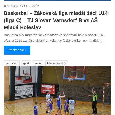
redakce
14. 3. 2026
Basketbal – Žákovská liga mladší žáci U14
(liga C) – TJ Slovan Varnsdorf B vs AŠ
Mladá Boleslav
Basketbalový maraton ve varnsdorfské sportovní hale v sobotu 14.
března 2026 zahájilo utkání 3. kola ligy C žákovské ligy mladších…
Přečíst celé »
Varnsdorf
sport
basket
Mladá Boleslav