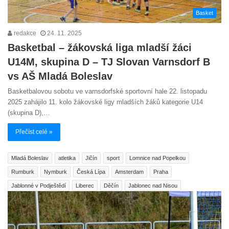
Basket
redakce
24. 11. 2025
Basketbal – žákovská liga mladší žáci
U14M, skupina D – TJ Slovan Varnsdorf B
vs AŠ Mladá Boleslav
Basketbalovou sobotu ve varnsdorfské sportovní hale 22. listopadu
2025 zahájilo 11. kolo žákovské ligy mladších žáků kategorie U14
(skupina D),…
Přečíst celé »
Mladá Boleslav
atletika
Jičín
sport
Lomnice nad Popelkou
Rumburk
Nymburk
Česká Lípa
Amsterdam
Praha
Jablonné v Podještědí
Liberec
Děčín
Jablonec nad Nisou