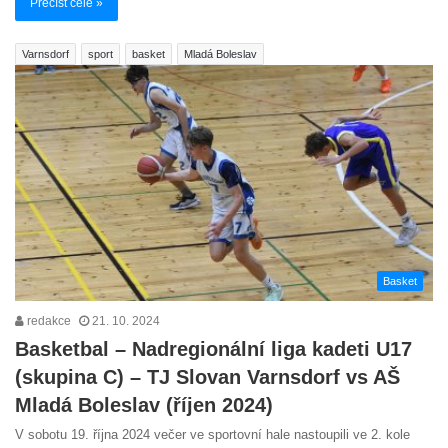
Přečíst celé »
Varnsdorf
sport
basket
Mladá Boleslav
Basket
redakce
21. 10. 2024
Basketbal – Nadregionální liga kadeti U17
(skupina C) – TJ Slovan Varnsdorf vs AŠ
Mladá Boleslav (říjen 2024)
V sobotu 19. října 2024 večer ve sportovní hale nastoupili ve 2. kole