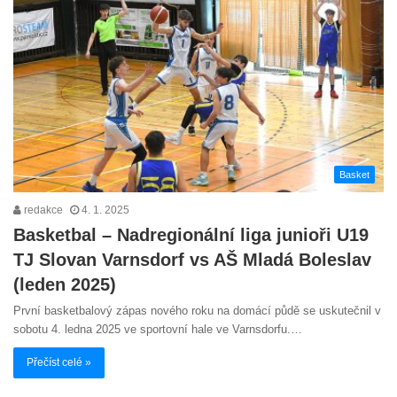
Basket
redakce
4. 1. 2025
Basketbal – Nadregionální liga junioři U19
TJ Slovan Varnsdorf vs AŠ Mladá Boleslav
(leden 2025)
První basketbalový zápas nového roku na domácí půdě se uskutečnil v
sobotu 4. ledna 2025 ve sportovní hale ve Varnsdorfu.…
Přečíst celé »