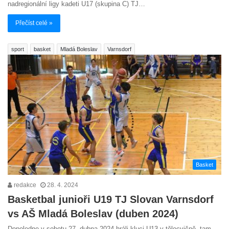
nadregionální ligy kadeti U17 (skupina C) TJ…
Přečíst celé »
sport
basket
Mladá Boleslav
Varnsdorf
Basket
redakce
28. 4. 2024
Basketbal junioři U19 TJ Slovan Varnsdorf
vs AŠ Mladá Boleslav (duben 2024)
Dopoledne v sobotu 27. dubna 2024 hráli kluci U13 v tělocvičně, tam