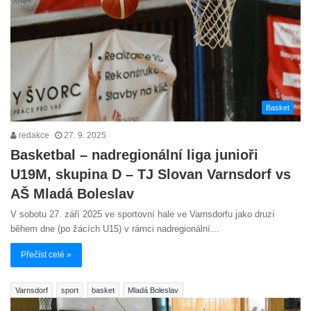
Basket
redakce
27. 9. 2025
Basketbal – nadregionální liga junioři
U19M, skupina D – TJ Slovan Varnsdorf vs
AŠ Mladá Boleslav
V sobotu 27. září 2025 ve sportovní hale ve Varnsdorfu jako druzí
během dne (po žácích U15) v rámci nadregionální…
Přečíst celé »
Varnsdorf
sport
basket
Mladá Boleslav