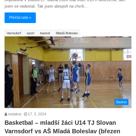
jsem se nedostal. Tak jsem alespoň na chvíli…
Přečíst celé »
Varnsdorf
sport
basket
Mladá Boleslav
Basket
redakce
17. 3. 2024
Basketbal – mladší žáci U14 TJ Slovan
Varnsdorf vs AŠ Mladá Boleslav (březen