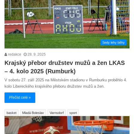
Sedy lehy běhy
redakce
28. 9. 2025
Krajský přebor družstev mužů a žen LKAS
– 4. kolo 2025 (Rumburk)
V sobotu 27. září 2025 na Městském stadionu v Rumburku proběhlo 4.
kolo Libereckého krajského přeboru družstev mužů a žen.
Přečíst celé »
basket
Mladá Boleslav
Varnsdorf
sport