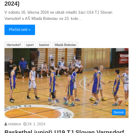
2024)
V sobotu 16. března 2024 se utkali mladší žáci U14 TJ Slovan
Varnsdorf s AŠ Mladá Boleslav ve 23. kole…
Přečíst celé »
Varnsdorf
sport
basket
Mladá Boleslav
Basket
redakce
29. 1. 2024
Basketbal junioři U19 TJ Slovan Varnsdorf