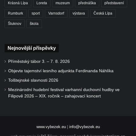
Krásná Lípa
Loreta
muzeum
přednáška
představení
Rumburk
sport
Varnsdorf
výstava
Česká Lípa
Šluknov
škola
Nejnovější příspěvky
Příměstský tábor 3. – 7. 8. 2026
Objevte tajemství lesního adjunkta Ferdinanda Náhlíka
Tolštejnské slavnosti 2026
Mezinárodní hudební festival varhanní duchovní hudby ve
Filipově 2026 – XIX. ročník – zahajovací koncert
www.vybezek.eu
|
info@vybezek.eu