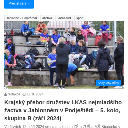
Přečíst celé »
Jablonné v Podještědí
atletika
Varnsdorf
sport
Sedy lehy běhy
redakce
13. 9. 2024
Krajský přebor družstev LKAS nejmladšího
žactva v Jablonném v Podještědí – 5. kolo,
skupina B (září 2024)
Ve čtvrtek 12. září 2024 se na stadionu u ZŠ a ZUŠ a MŠ Studánka v