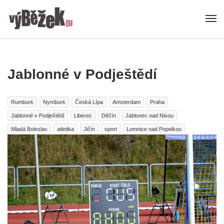
Jablonné v Podještědí
Rumburk
Nymburk
Česká Lípa
Amsterdam
Praha
Jablonné v Podještědí
Liberec
Děčín
Jablonec nad Nisou
Mladá Boleslav
atletika
Jičín
sport
Lomnice nad Popelkou