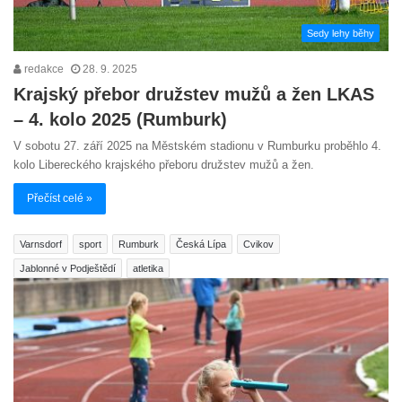
Sedy lehy běhy
redakce
28. 9. 2025
Krajský přebor družstev mužů a žen LKAS
– 4. kolo 2025 (Rumburk)
V sobotu 27. září 2025 na Městském stadionu v Rumburku proběhlo 4.
kolo Libereckého krajského přeboru družstev mužů a žen.
Přečíst celé »
Varnsdorf
sport
Rumburk
Česká Lípa
Cvikov
Jablonné v Podještědí
atletika