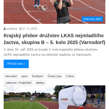
Sedy lehy běhy
redakce
17. 9. 2025
Krajský přebor družstev LKAS nejmladšího
žactva, skupina B – 5. kolo 2025 (Varnsdorf)
V úterý 16. září 2025 se konalo 5. kolo krajského přeboru družstev
LKAS nejmladšího žactva na městské stadionu ve Varnsdorfu.
Přečíst celé »
Varnsdorf
sport
Rumburk
Česká Lípa
Cvikov
Jablonné v Podještědí
atletika