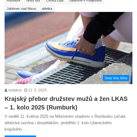
Rumburk
Nový Bor
Česká Lípa
Jablonné v Podještědí
Jablonec nad Nisou
atletika
Sedy lehy běhy
redakce
12. 5. 2025
Krajský přebor družstev mužů a žen LKAS
– 1. kolo 2025 (Rumburk)
V neděli 11. května 2025 na Městském stadionu v Rumburku začala
atletická sezóna i dospělákům, proběhlo 1. kolo Libereckého
krajského…