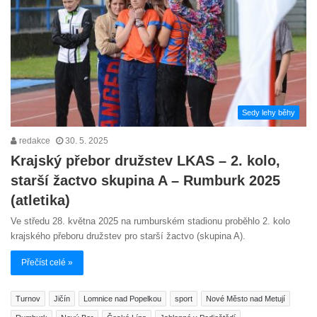
Sedy lehy běhy
redakce
30. 5. 2025
Krajský přebor družstev LKAS – 2. kolo,
starší žactvo skupina A – Rumburk 2025
(atletika)
Ve středu 28. května 2025 na rumburském stadionu proběhlo 2. kolo
krajského přeboru družstev pro starší žactvo (skupina A).
Přečíst celé »
Turnov
Jičín
Lomnice nad Popelkou
sport
Nové Město nad Metují