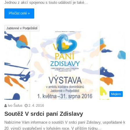
Jednou z akcí spojenou s touto událostí je také…
Přečíst celé »
Jablonné v Podještědí
Mejlem
Ivo Šafus
2. 4. 2016
Soutěž V srdci paní Zdislavy
Nabízíme Vám informace o soutěži V srdci paní Zdislavy, uspořádané k
20. výročí svatořečení v loňském roce. V příštím týdnu…