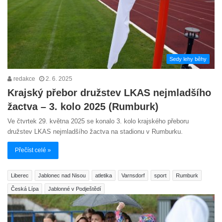
Sedy lehy běhy
redakce
2. 6. 2025
Krajský přebor družstev LKAS nejmladšího
žactva – 3. kolo 2025 (Rumburk)
Ve čtvrtek 29. května 2025 se konalo 3. kolo krajského přeboru
družstev LKAS nejmladšího žactva na stadionu v Rumburku.
Přečíst celé »
Liberec
Jablonec nad Nisou
atletika
Varnsdorf
sport
Rumburk
Česká Lípa
Jablonné v Podještědí