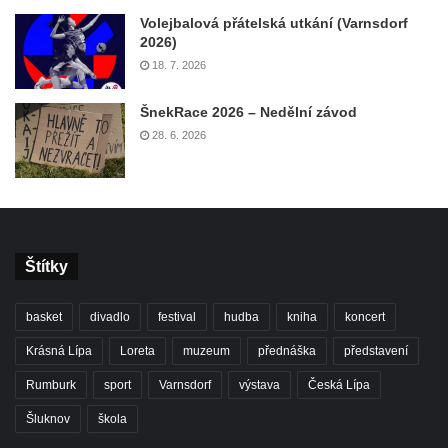
Volejbalová přátelská utkání (Varnsdorf
2026)
18. 7. 2026
ŠnekRace 2026 – Nedělní závod
28. 6. 2026
Štítky
basket
divadlo
festival
hudba
kniha
koncert
Krásná Lípa
Loreta
muzeum
přednáška
představení
Rumburk
sport
Varnsdorf
výstava
Česká Lípa
Šluknov
škola