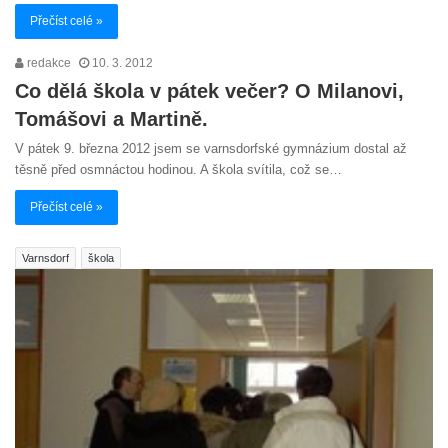
Přečíst celé »
redakce
10. 3. 2012
Co dělá škola v pátek večer? O Milanovi,
Tomášovi a Martině.
V pátek 9. března 2012 jsem se varnsdorfské gymnázium dostal až
těsně před osmnáctou hodinou. A škola svítila, což se…
Přečíst celé »
Varnsdorf
škola