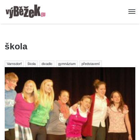
škola
Varnsdorf
škola
divadlo
gymnázium
představení