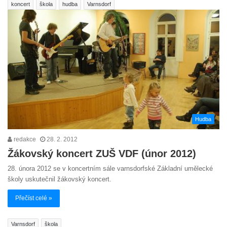
koncert
škola
hudba
Varnsdorf
Hudba
redakce
28. 2. 2012
Žákovský koncert ZUŠ VDF (únor 2012)
28. února 2012 se v koncertním sále varnsdorfské Základní umělecké
školy uskutečnil žákovský koncert.
Přečíst celé »
Varnsdorf
škola