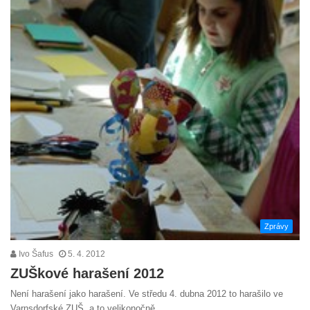
Zprávy
Ivo Šafus
5. 4. 2012
ZUŠkové harašení 2012
Není harašení jako harašení. Ve středu 4. dubna 2012 to harašilo ve
Varnsdorfské ZUŠ, a to velikonočně.