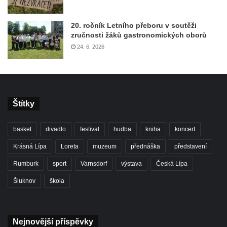
20. ročník Letního přeboru v soutěži
zručnosti žáků gastronomických oborů
24. 6. 2026
Štítky
basket
divadlo
festival
hudba
kniha
koncert
Krásná Lípa
Loreta
muzeum
přednáška
představení
Rumburk
sport
Varnsdorf
výstava
Česká Lípa
Šluknov
škola
Nejnovější příspěvky