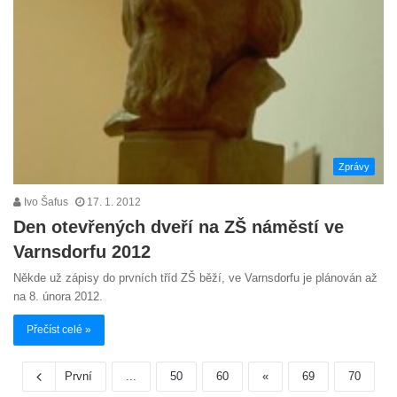
Zprávy
Ivo Šafus
17. 1. 2012
Den otevřených dveří na ZŠ náměstí ve
Varnsdorfu 2012
Někde už zápisy do prvních tříd ZŠ běží, ve Varnsdorfu je plánován až
na 8. února 2012.
Přečíst celé »
První
...
50
60
«
69
70