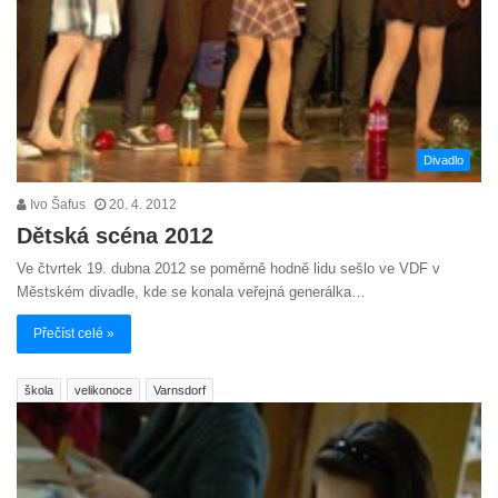
Divadlo
Ivo Šafus
20. 4. 2012
Dětská scéna 2012
Ve čtvrtek 19. dubna 2012 se poměrně hodně lidu sešlo ve VDF v
Městském divadle, kde se konala veřejná generálka…
Přečíst celé »
škola
velikonoce
Varnsdorf