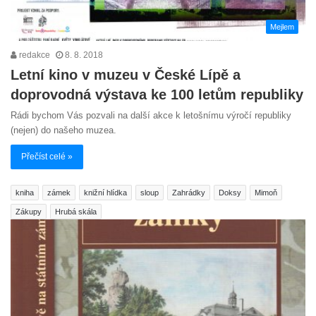
Mejlem
redakce
8. 8. 2018
Letní kino v muzeu v České Lípě a
doprovodná výstava ke 100 letům republiky
Rádi bychom Vás pozvali na další akce k letošnímu výročí republiky
(nejen) do našeho muzea.
Přečíst celé »
kniha
zámek
knižní hlídka
sloup
Zahrádky
Doksy
Mimoň
Zákupy
Hrubá skála