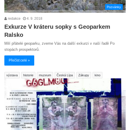
Pozvánky
redakce
4. 9. 2018
Exkurze V kráteru sopky s Geoparkem
Ralsko
Milí přátelé geoparku, zveme Vás na další exkurzi v naší řadě Po
stopách prospektorů.
Přečíst celé »
výstava
historie
muzeum
Česká Lípa
Zákupy
kino