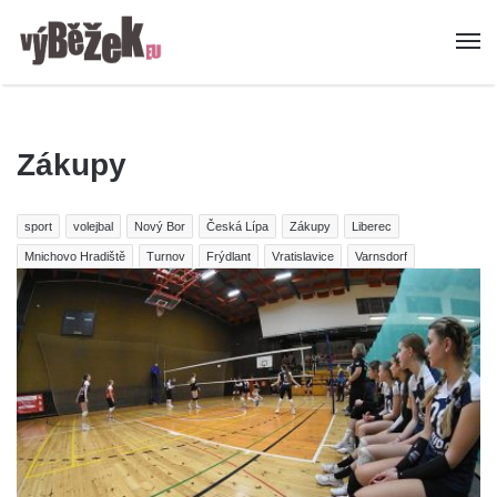
Zákupy
sport
volejbal
Nový Bor
Česká Lípa
Zákupy
Liberec
Mnichovo Hradiště
Turnov
Frýdlant
Vratislavice
Varnsdorf