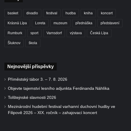
basket
divadlo
festival
hudba
kniha
koncert
Krásná Lípa
Loreta
muzeum
přednáška
představení
Rumburk
sport
Varnsdorf
výstava
Česká Lípa
Šluknov
škola
Nejnovější příspěvky
Příměstský tábor 3. – 7. 8. 2026
Objevte tajemství lesního adjunkta Ferdinanda Náhlíka
Tolštejnské slavnosti 2026
Mezinárodní hudební festival varhanní duchovní hudby ve
Filipově 2026 – XIX. ročník – zahajovací koncert