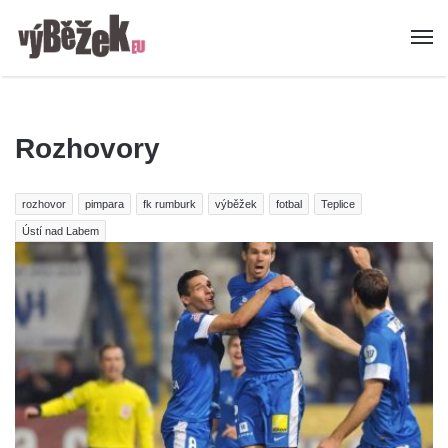
Rozhovory
rozhovor
pimpara
fk rumburk
výběžek
fotbal
Teplice
Ústí nad Labem