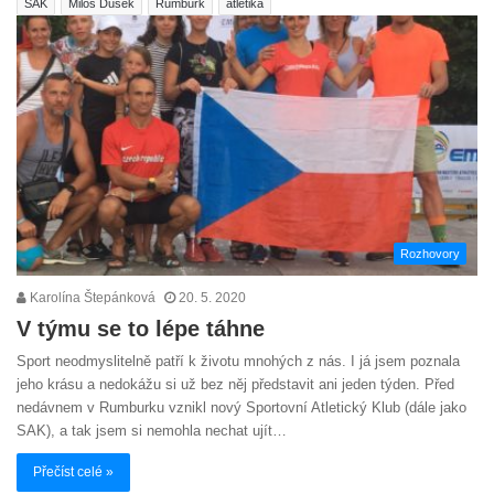
SAK
Miloš Dušek
Rumburk
atletika
Rozhovory
Karolína Štepánková
20. 5. 2020
V týmu se to lépe táhne
Sport neodmyslitelně patří k životu mnohých z nás. I já jsem poznala
jeho krásu a nedokážu si už bez něj představit ani jeden týden. Před
nedávnem v Rumburku vznikl nový Sportovní Atletický Klub (dále jako
SAK), a tak jsem si nemohla nechat ujít…
Přečíst celé »