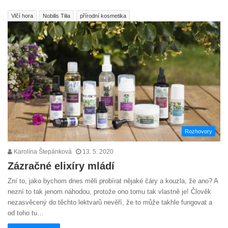
Vlčí hora
Nobilis Tilia
přírodní kosmetika
Rozhovory
Karolína Štepánková
13. 5. 2020
Zázračné elixíry mládí
Zní to, jako bychom dnes měli probírat nějaké čáry a kouzla, že ano? A
nezní to tak jenom náhodou, protože ono tomu tak vlastně je! Člověk
nezasvěcený do těchto lektvarů nevěří, že to může takhle fungovat a
od toho tu…