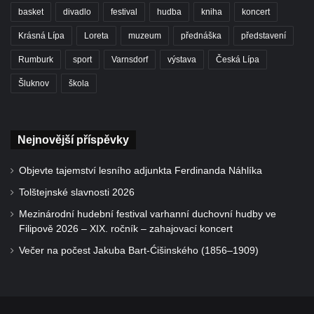
basket
divadlo
festival
hudba
kniha
koncert
Krásná Lípa
Loreta
muzeum
přednáška
představení
Rumburk
sport
Varnsdorf
výstava
Česká Lípa
Šluknov
škola
Nejnovější příspěvky
Objevte tajemství lesního adjunkta Ferdinanda Náhlíka
Tolštejnské slavnosti 2026
Mezinárodní hudební festival varhanní duchovní hudby ve
Filipově 2026 – XIX. ročník – zahajovací koncert
Večer na počest Jakuba Bart-Ćišinského (1856–1909)