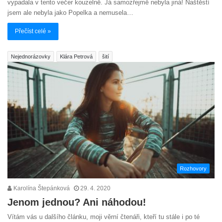
vypadala v tento večer kouzelně. Já samozřejmě nebyla jiná! Naštěstí
jsem ale nebyla jako Popelka a nemusela…
Přečíst celé »
Nejednorázovky
Klára Petrová
šití
Rozhovory
Karolína Štepánková
29. 4. 2020
Jenom jednou? Ani náhodou!
Vítám vás u dalšího článku, moji věrní čtenáři, kteří tu stále i po té