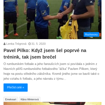
Rozhovory
Lenka Trégrová
31. 5. 2020
Pavel Pilko: Když jsem šel poprvé na
trénink, tak jsem brečel
O rumburském fotbale a jeho fanoušcích jsem si povídala s jedním z
hlavních pilířů rumburského fotbalového “áčka” Pavlem Pilkem, který
hraje na postu středního záložníka. Kromě jiného jsme se bavili také o
jeho vztahu k fotbalu, a jeho návratu z týmu…
Přečíst celé »
Emekeart
Klára Winterová