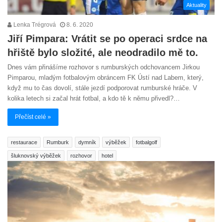
Aktuality
Lenka Trégrová
8. 6. 2020
Jiří Pimpara: Vrátit se po operaci srdce na
hřiště bylo složité, ale neodradilo mě to.
Dnes vám přinášíme rozhovor s rumburských odchovancem Jirkou
Pimparou, mladým fotbalovým obráncem FK Ústí nad Labem, který,
když mu to čas dovolí, stále jezdí podporovat rumburské hráče. V
kolika letech si začal hrát fotbal, a kdo tě k němu přivedl?…
Přečíst celé »
restaurace
Rumburk
dymník
výběžek
fotbalgolf
šluknovský výběžek
rozhovor
hotel