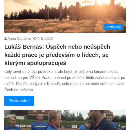
Rozhovory
Anna Doušová
7. 6. 2020
Lukáš Bernas: Úspěch nebo neúspěch
každé práce je především o lidech, se
kterými spolupracuješ
Celý život chtěl být právníkem, ale když už přišlo na lámání chleba,
rozhodl se pro VŠE v Praze, a ihned po získání titulu začal cestovat po
světě. Nejdéle pobýval v Kanadě, odkud se ale nakonec vrátil na sever
Čech do rodného…
Přečíst celé »