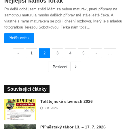
Nejlepší kámoš foťák
Po delší době jsem zpět! Mám za sebou maturák, první přípravy na
samotnou maturu a mnoho dalších příprav mě stále ještě čeká. A
vlastně s mým maturákem se pojí i dnešní rozhovor, který je s mladou
fotografkou Terezou Sobotkovou. Terka nám totiž…
Přečíst celé »
«
1
2
3
4
5
»
...
Poslední
Související články
Tolštejnské slavnosti 2026
3. 8. 2026
Příměstský tábor 13. – 17. 7. 2026