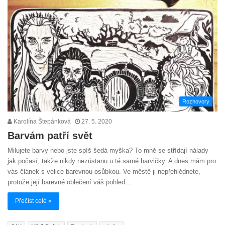
Rozhovory
Karolína Štepánková
27. 5. 2020
Barvám patří svět
Milujete barvy nebo jste spíš šedá myška? To mně se střídají nálady
jak počasí, takže nikdy nezůstanu u té samé barvičky. A dnes mám pro
vás článek s velice barevnou osůbkou. Ve městě ji nepřehlédnete,
protože její barevné oblečení váš pohled…
Přečíst celé »