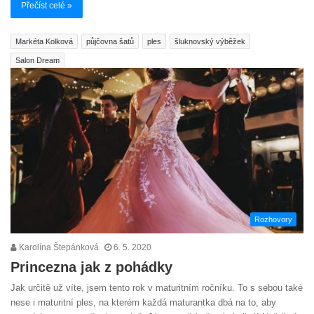
Přečíst celé »
Markéta Kolková
půjčovna šatů
ples
šluknovský výběžek
Salon Dream
Rozhovory
Karolína Štepánková
6. 5. 2020
Princezna jak z pohádky
Jak určitě už víte, jsem tento rok v maturitním ročníku. To s sebou také
nese i maturitní ples, na kterém každá maturantka dbá na to, aby