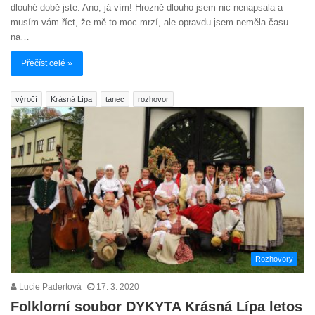
dlouhé době jste. Ano, já vím! Hrozně dlouho jsem nic nenapsala a
musím vám říct, že mě to moc mrzí, ale opravdu jsem neměla času
na…
Přečíst celé »
výročí
Krásná Lípa
tanec
rozhovor
Rozhovory
Lucie Padertová
17. 3. 2020
Folklorní soubor DYKYTA Krásná Lípa letos