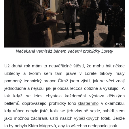
Nečekaná vernisáž během večerní prohlídky Lorety
Už druhý rok mám to neuvěřitelné štěstí, že mohu být někde
užitečný a tvořím sem tam právě v Loretě takový malý
pomocný technický prapor. Čímž jsem zjistil, jak se věci zdají
jednoduché a nejsou, jak je občas leccos obtížné a vysilující. A
tak když se letos chystala každoroční výstava dětských
betlémů, doprovázející prohlídky toho
klášterního
, v okamžiku,
kdy vůbec nebylo jisté, kolik se jich vlastně sejde, nabídl jsem
jako možnou záchranu užití našich
výběžkových
fotek. Jenže
to by nebyla Klára Mágrová, aby to všechno nedopadlo jinak.