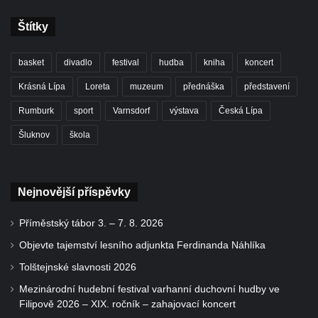
Štítky
basket
divadlo
festival
hudba
kniha
koncert
Krásná Lípa
Loreta
muzeum
přednáška
představení
Rumburk
sport
Varnsdorf
výstava
Česká Lípa
Šluknov
škola
Nejnovější příspěvky
Příměstský tábor 3. – 7. 8. 2026
Objevte tajemství lesního adjunkta Ferdinanda Náhlíka
Tolštejnské slavnosti 2026
Mezinárodní hudební festival varhanní duchovní hudby ve
Filipově 2026 – XIX. ročník – zahajovací koncert