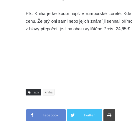
PS: Kniha je ke koupi např. v rumburské Loretě. Kde 
cenu. Že prý oni sami nebo jejich známí ji sehnali př
z hlavy přepočet, je-li na obalu vytištěno Preis: 24,95 €.
Tagy
kniha
Tisknout
Facebook
Twitter