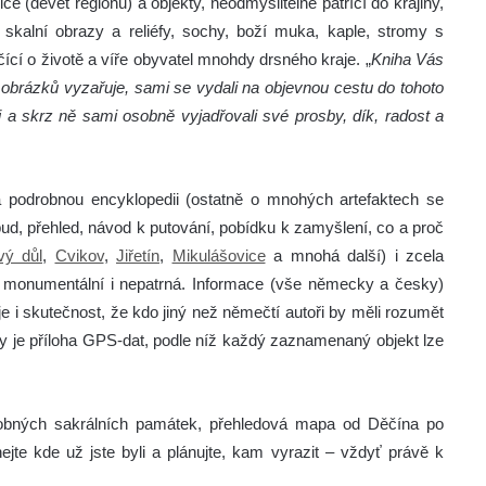
 (devět regionů) a objekty, neodmyslitelně patřící do krajiny,
kalní obrazy a reliéfy, sochy, boží muka, kaple, stromy s
čící o životě a víře obyvatel mnohdy drsného kraje. „
Kniha Vás
z obrázků vyzařuje, sami se vydali na objevnou cestu do tohoto
li a skrz ně sami osobně vyjadřovali své prosby, dík, radost a
a podrobnou encyklopedii (ostatně o mnohých artefaktech se
ud, přehled, návod k putování, pobídku k zamyšlení, co a proč
vý důl
,
Cvikov
,
Jiřetín
,
Mikulášovice
a mnohá další) i zcela
h, monumentální i nepatrná. Informace (vše německy a česky)
e i skutečnost, že kdo jiný než němečtí autoři by měli rozumět
y je příloha GPS-dat, podle níž každý zaznamenaný objekt lze
drobných sakrálních památek, přehledová mapa od Děčína po
ejte kde už jste byli a plánujte, kam vyrazit – vždyť právě k