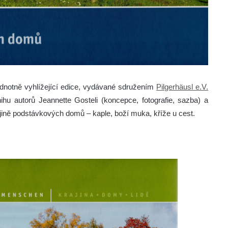
jednotně vyhlížející edice, vydávané sdružením
Pilgerhäusl e.V.
ihu autorů Jeannette Gosteli (koncepce, fotografie, sazba) a
ajině podstávkových domů – kaple, boží muka, kříže u cest.