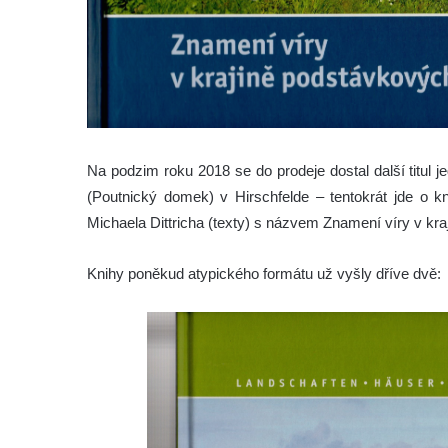
Na podzim roku 2018 se do prodeje dostal další titul 
(Poutnický domek) v Hirschfelde – tentokrát jde o kn
Michaela Dittricha (texty) s názvem Znamení víry v kr
Knihy poněkud atypického formátu už vyšly dříve dvě: