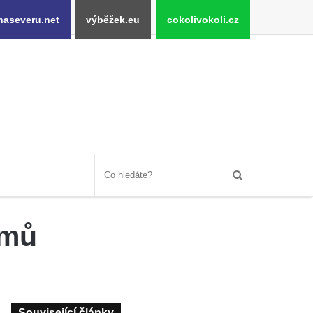
naseveru.net
výběžek.eu
cokolivokoli.cz
omů
Související články