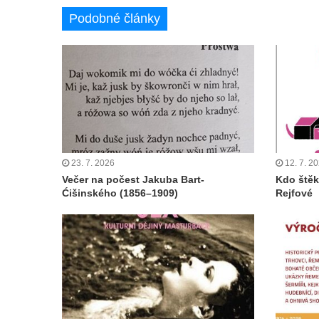
Podobné články
23. 7. 2026
12. 7. 2
Večer na počest Jakuba Bart-
Kdo štěk
Ćišinského (1856–1909)
Rejfové