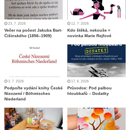
23. 7. 2026
12. 7. 2026
Večer na počest Jakuba Bart-
Kdo štěká, nekouše =
Ćišinského (1856–1909)
novinka Marie Rejfové
3. 7. 2026
17. 6. 2026
Podpořte vydání knihy České
Průvodce: Pod palbou
Nizozemí / Böhmisches
hloubkařů – Dodatky
Niederland