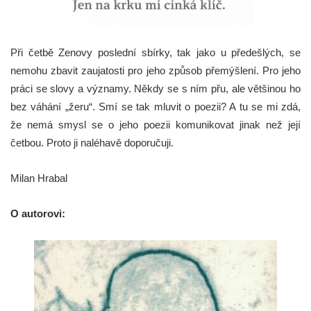
Při četbě Zenovy poslední sbírky, tak jako u předešlých, se
nemohu zbavit zaujatosti pro jeho způsob přemýšlení. Pro jeho
práci se slovy a významy. Někdy se s ním přu, ale většinou ho
bez váhání „žeru“. Smí se tak mluvit o poezii? A tu se mi zdá,
že nemá smysl se o jeho poezii komunikovat jinak než její
četbou. Proto ji naléhavě doporučuji.
Milan Hrabal
O autorovi: