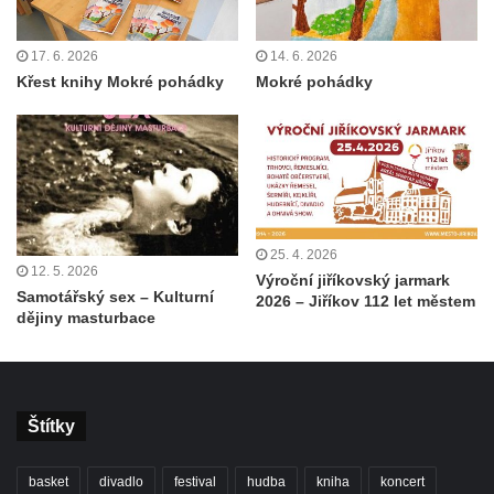
17. 6. 2026
14. 6. 2026
Křest knihy Mokré pohádky
Mokré pohádky
25. 4. 2026
12. 5. 2026
Výroční jiříkovský jarmark
Samotářský sex – Kulturní
2026 – Jiříkov 112 let městem
dějiny masturbace
Štítky
basket
divadlo
festival
hudba
kniha
koncert