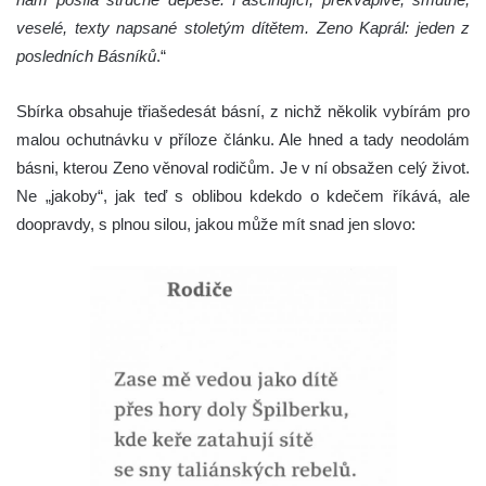
veselé, texty napsané stoletým dítětem. Zeno Kaprál: jeden z
posledních Básníků
.“
Sbírka obsahuje třiašedesát básní, z nichž několik vybírám pro
malou ochutnávku v příloze článku. Ale hned a tady neodolám
básni, kterou Zeno věnoval rodičům. Je v ní obsažen celý život.
Ne „jakoby“, jak teď s oblibou kdekdo o kdečem říkává, ale
doopravdy, s plnou silou, jakou může mít snad jen slovo: