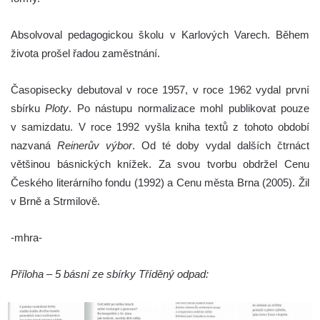
Absolvoval pedagogickou školu v Karlových Varech. Během
života prošel řadou zaměstnání.
Časopisecky debutoval v roce 1957, v roce 1962 vydal první
sbírku
Ploty
. Po nástupu normalizace mohl publikovat pouze
v samizdatu. V roce 1992 vyšla kniha textů z tohoto období
nazvaná
Reinerův výbor
. Od té doby vydal dalších čtrnáct
většinou básnických knížek. Za svou tvorbu obdržel Cenu
Českého literárního fondu (1992) a Cenu města Brna (2005). Žil
v Brně a Strmilově.
-mhra-
Příloha – 5 básní ze sbírky Tříděný odpad: