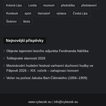
Krásná Lípa
Loreta
muzeum
přednáška
představení
Rumburk
sport
Varnsdorf
výstava
Česká Lípa
Šluknov
škola
Nejnovější příspěvky
Objevte tajemství lesního adjunkta Ferdinanda Náhlíka
Tolštejnské slavnosti 2026
Mezinárodní hudební festival varhanní duchovní hudby ve
Filipově 2026 – XIX. ročník – zahajovací koncert
Večer na počest Jakuba Bart-Ćišinského (1856–1909)
www.vybezek.eu
|
info@vybezek.eu