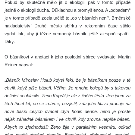
Pokud by skutečně mělo jít o ekologii, pak v tomto případě
jedině o ekologii ducha. Důkladnou a promyšlenou. A „odpadem“
je v tomto případě zcela určitě to „co v básních není“. Brněnské
nakladatelství
Druhé město
sbírku v rekordním čase stihlo
vydat tak, aby ji těžce nemocný básník ještě alespoň spatřil.
Díky.
O básníkovi v anotaci k jeho poslední sbírce vydavatel Martin
Reiner napsal:
„
Básník Miroslav Holub kdysi řekl, že je básníkem pouze v té
chvíli, když píše báseň. Věřím, že mnoho kolegů by s takovou
definicí souhlasilo. Zeno Kaprál je ale z jiného těsta. Jen jsem za
těch třicet let, co se známe, nezjistil, zda jeho hlava pracuje na
nové básni celých dvacet čtyři hodin denně, nebo je prostě
nějak záhadně básníkem i ve chvíli, kdy zrovna nepíše báseň.
Abych to zjednodušil: Zeno žije v paralelním vesmíru, odkud
nám posílá stručné depeše. Fascinující, překvapivé, smutné,