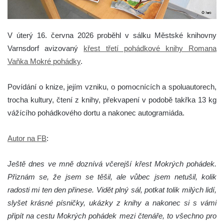
V úterý 16. června 2026 proběhl v sálku Městské knihovny
Varnsdorf avizovaný
křest třetí pohádkové knihy Romana
Vaňka Mokré pohádky
.
Povídání o knize, jejím vzniku, o pomocnících a spoluautorech,
trocha kultury, čtení z knihy, překvapení v podobě takřka 13 kg
vážícího pohádkového dortu a nakonec autogramiáda.
Autor na FB
:
Ještě dnes ve mně doznívá včerejší křest Mokrých pohádek.
Přiznám se, že jsem se těšil, ale vůbec jsem netušil, kolik
radosti mi ten den přinese. Vidět plný sál, potkat tolik milých lidí,
slyšet krásné písničky, ukázky z knihy a nakonec si s vámi
připít na cestu Mokrých pohádek mezi čtenáře, to všechno pro