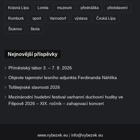
Krásná Lípa
Loreta
muzeum
přednáška
představení
Rumburk
sport
Varnsdorf
výstava
Česká Lípa
Šluknov
škola
Nejnovější příspěvky
Příměstský tábor 3. – 7. 8. 2026
Objevte tajemství lesního adjunkta Ferdinanda Náhlíka
Tolštejnské slavnosti 2026
Mezinárodní hudební festival varhanní duchovní hudby ve
Filipově 2026 – XIX. ročník – zahajovací koncert
www.vybezek.eu
|
info@vybezek.eu