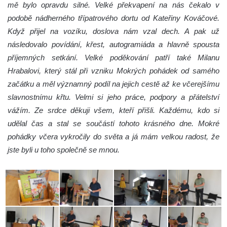
mě bylo opravdu silné. Velké překvapení na nás čekalo v
podobě nádherného třípatrového dortu od Kateřiny Kováčové.
Když přijel na vozíku, doslova nám vzal dech. A pak už
následovalo povídání, křest, autogramiáda a hlavně spousta
příjemných setkání. Velké poděkování patří také Milanu
Hrabalovi, který stál při vzniku Mokrých pohádek od samého
začátku a měl významný podíl na jejich cestě až ke včerejšímu
slavnostnímu křtu. Velmi si jeho práce, podpory a přátelství
vážím. Ze srdce děkuji všem, kteří přišli. Každému, kdo si
udělal čas a stal se součástí tohoto krásného dne. Mokré
pohádky včera vykročily do světa a já mám velkou radost, že
jste byli u toho společně se mnou.