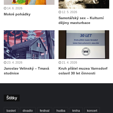
14. 6. 2026
12. 5. 2026
Mokré pohádky
Samotářský sex – Kulturní
dějiny masturbace
23. 4. 2026
21. 4. 2026
Jaroslav Velinský – Tmavá
Kruh přátel muzea Varnsdorf
studnice
oslavil 30 let činnosti
Štítky
basket
divadlo
festival
hudba
kniha
koncert