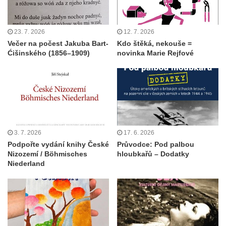
23. 7. 2026
12. 7. 2026
Večer na počest Jakuba Bart-
Kdo štěká, nekouše =
Ćišinského (1856–1909)
novinka Marie Rejfové
3. 7. 2026
17. 6. 2026
Podpořte vydání knihy České
Průvodce: Pod palbou
Nizozemí / Böhmisches
hloubkařů – Dodatky
Niederland