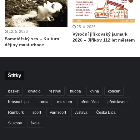
25. 4. 2026
12. 5. 2026
Výroční jiříkovský jarmark
Samotářský sex – Kulturní
2026 – Jiříkov 112 let městem
dějiny masturbace
Štítky
basket
divadlo
festival
hudba
kniha
koncert
Krásná Lípa
Loreta
muzeum
přednáška
představení
Rumburk
sport
Varnsdorf
výstava
Česká Lípa
Šluknov
škola