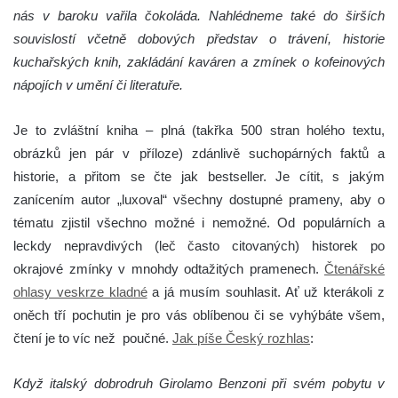
nás v baroku vařila čokoláda. Nahlédneme také do širších
souvislostí včetně dobových představ o trávení, historie
kuchařských knih, zakládání kaváren a zmínek o kofeinových
nápojích v umění či literatuře.
Je to zvláštní kniha – plná (takřka 500 stran holého textu,
obrázků jen pár v příloze) zdánlivě suchopárných faktů a
historie, a přitom se čte jak bestseller. Je cítit, s jakým
zanícením autor „luxoval“ všechny dostupné prameny, aby o
tématu zjistil všechno možné i nemožné. Od populárních a
leckdy nepravdivých (leč často citovaných) historek po
okrajové zmínky v mnohdy odtažitých pramenech.
Čtenářské
ohlasy veskrze kladné
a já musím souhlasit. Ať už kterákoli z
oněch tří pochutin je pro vás oblíbenou či se vyhýbáte všem,
čtení je to víc než poučné.
Jak píše Český rozhlas
:
Když italský dobrodruh Girolamo Benzoni při svém pobytu v