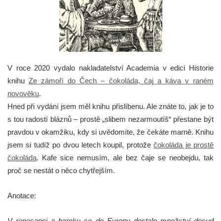
V roce 2020 vydalo nakladatelství Academia v edici Historie
knihu
Ze zámoří do Čech – čokoláda, čaj a káva v raném
novověku
.
Hned při vydání jsem měl knihu přislíbenu. Ale znáte to, jak je to
s tou radostí bláznů – prostě „slibem nezarmoutíš“ přestane být
pravdou v okamžiku, kdy si uvědomíte, že čekáte marně. Knihu
jsem si tudíž po dvou letech koupil, protože
čokoláda je prostě
čokoláda
. Kafe sice nemusím, ale bez čaje se neobejdu, tak
proč se nestát o něco chytřejším.
Anotace:
V renesanci a baroku se do Evropy dostalo množství dosud