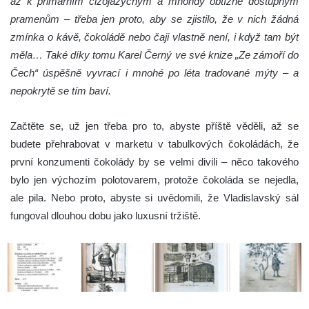
až k primárním cizojazyčným a mnohdy obtížně dostupným
pramenům – třeba jen proto, aby se zjistilo, že v nich žádná
zmínka o kávě, čokoládě nebo čaji vlastně není, i když tam být
měla… Také díky tomu Karel Černý ve své knize „Ze zámoří do
Čech“ úspěšně vyvrací i mnohé po léta tradované mýty – a
nepokrytě se tím baví.
Začtěte se, už jen třeba pro to, abyste příště věděli, až se
budete přehrabovat v marketu v tabulkových čokoládách, že
první konzumenti čokolády by se velmi divili – něco takového
bylo jen výchozím polotovarem, protože čokoláda se nejedla,
ale pila. Nebo proto, abyste si uvědomili, že Vladislavský sál
fungoval dlouhou dobu jako luxusní tržiště.