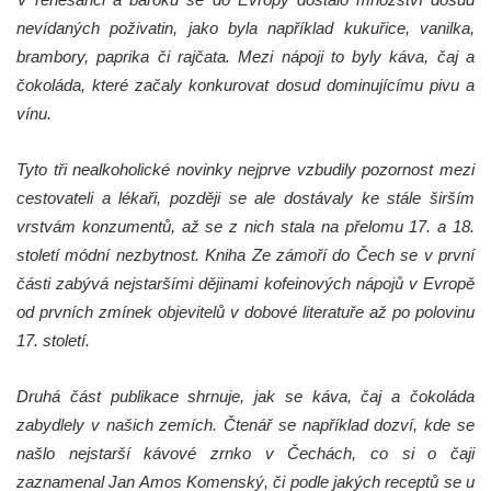
nevídaných poživatin, jako byla například kukuřice, vanilka,
brambory, paprika či rajčata. Mezi nápoji to byly káva, čaj a
čokoláda, které začaly konkurovat dosud dominujícímu pivu a
vínu.
Tyto tři nealkoholické novinky nejprve vzbudily pozornost mezi
cestovateli a lékaři, později s
e ale dostávaly ke stále širším
vrstvám konzumentů, až se z nich stala na přelomu 17. a 18.
století módní nezbytnost. Kniha Ze zámoří do Čech se v první
části zabývá nejstaršími dějinami kofeinových nápojů v Evropě
od prvních zmínek objevitelů v dobové literatuře až po polovinu
17. století.
Druhá část publikace shrnuje, jak se káva, čaj a čokoláda
zabydlely v našich zemích. Čtenář se například dozví, kde se
našlo nejstarší kávové zrnko v Čechách, co si o čaji
zaznamenal Jan Amos Komenský, či podle jakých receptů se u