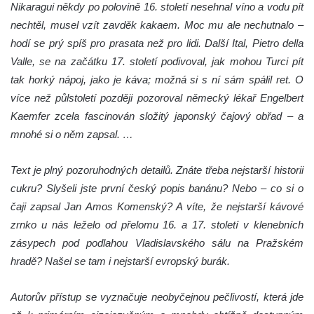
Nikaragui někdy po polovině 16. století nesehnal víno a vodu pít
nechtěl, musel vzít zavděk kakaem. Moc mu ale nechutnalo –
hodí se prý spíš pro prasata než pro lidi. Další Ital, Pietro della
Valle, se na začátku 17. století podivoval, jak mohou Turci pít
tak horký nápoj, jako je káva; možná si s ní sám spálil ret. O
více než půlstoletí později pozoroval německý lékař Engelbert
Kaemfer zcela fascinován složitý japonský čajový obřad – a
mnohé si o něm zapsal. …
Text je plný pozoruhodných detailů. Znáte třeba nejstarší historii
cukru? Slyšeli jste první český popis banánu? Nebo – co si o
čaji zapsal Jan Amos Komenský? A víte, že nejstarší kávové
zrnko u nás leželo od přelomu 16. a 17. století v klenebních
zásypech pod podlahou Vladislavského sálu na Pražském
hradě? Našel se tam i nejstarší evropský burák.
Autorův přístup se vyznačuje neobyčejnou pečlivostí, která jde