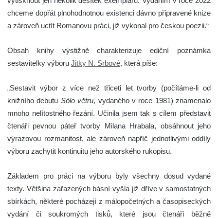
vytisknout jen několik desítek exemplářů. Vydáním v roce 2022
chceme dopřát plnohodnotnou existenci dávno připravené knize
a zároveň uctít Romanovu práci, již vykonal pro českou poezii.“
Obsah knihy výstižně charakterizuje ediční poznámka
sestavitelky výboru
Jitky N. Srbové
, která píše:
„Sestavit výbor z více než třiceti let tvorby (počítáme-li od
knižního debutu
Sólo větru
, vydaného v roce 1981) znamenalo
mnoho nelítostného řezání. Učinila jsem tak s cílem představit
čtenáři pevnou páteř tvorby Mi­lana Hrabala, obsáhnout jeho
výrazovou rozmanitost, ale zároveň napříč jednotlivými oddíly
výboru zachytit kontinuitu jeho autorského rukopisu.
Základem pro práci na výboru byly všechny dosud vydané
texty. Většina zařazených básní vyšla již dříve v samostatných
sbírkách, některé pocházejí z málopo­četných a časopiseckých
vydání či soukromých tisků, které jsou čtenáři běžně