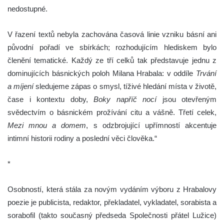
nedostupné.
V řazení textů nebyla zachována časová linie vzniku básní ani
původní pořadí ve sbírkách; rozhodujícím hle­diskem bylo
členění tematické. Každý ze tří celků tak představuje jednu z
dominujících básnických poloh Mi­lana Hrabala: v oddíle
Trvání
a míjení
sledujeme zápas o smysl, tíživé hledání místa v životě,
čase i kontextu doby,
Boky napříč nocí
jsou otevřeným
svědectvím o bás­nickém prožívání citu a vášně. Třetí celek,
Mezi mnou a domem
, s odzbrojující upřímností akcentuje
intimní historii rodiny a poslední věci člověka.“
*
Osobností, která stála za novým vydáním výboru z Hrabalovy
poezie je publicista, redaktor, překladatel, vykladatel, sorabista a
sorabofil (takto současný předseda Společnosti přátel Lužice)