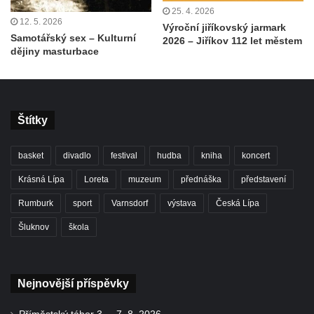
25. 4. 2026
12. 5. 2026
Výroční jiříkovský jarmark
Samotářský sex – Kulturní
2026 – Jiříkov 112 let městem
dějiny masturbace
Štítky
basket
divadlo
festival
hudba
kniha
koncert
Krásná Lípa
Loreta
muzeum
přednáška
představení
Rumburk
sport
Varnsdorf
výstava
Česká Lípa
Šluknov
škola
Nejnovější příspěvky