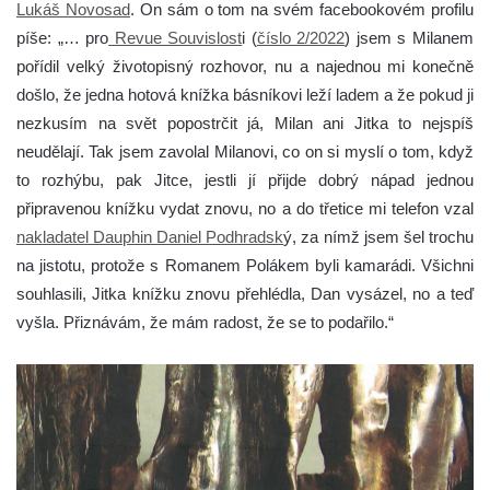
Lukáš Novosad
. On sám o tom na svém facebookovém profilu
píše: „… pro
Revue Souvislost
i (
číslo 2/2022
) jsem s Milanem
pořídil velký životopisný rozhovor, nu a najednou mi konečně
došlo, že jedna hotová knížka básníkovi leží ladem a že pokud ji
nezkusím na svět popostrčit já, Milan ani Jitka to nejspíš
neudělají. Tak jsem zavolal Milanovi, co on si myslí o tom, když
to rozhýbu, pak Jitce, jestli jí přijde dobrý nápad jednou
připravenou knížku vydat znovu, no a do třetice mi telefon vzal
nakladatel Dauphin Daniel Podhradsk
ý, za nímž jsem šel trochu
na jistotu, protože s Romanem Polákem byli kamarádi. Všichni
souhlasili, Jitka knížku znovu přehlédla, Dan vysázel, no a teď
vyšla. Přiznávám, že mám radost, že se to podařilo.“