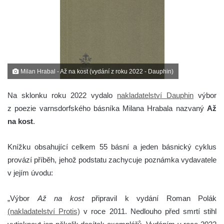
Milan Hrabal - Až na kost (vydání z roku 2022 - Dauphin)
Na sklonku roku 2022 vydalo
nakladatelství Dauphin
výbor
z poezie varnsdorfského básníka Milana Hrabala nazvaný
Až
na kost
.
Knížku obsahující celkem 55 básní a jeden básnický cyklus
provází příběh, jehož podstatu zachycuje poznámka vydavatele
v jejím úvodu:
„Výbor
Až na kost
připravil k vydání Roman Polák
(nakladatelství Protis)
v roce 2011. Nedlouho před smrtí stihl