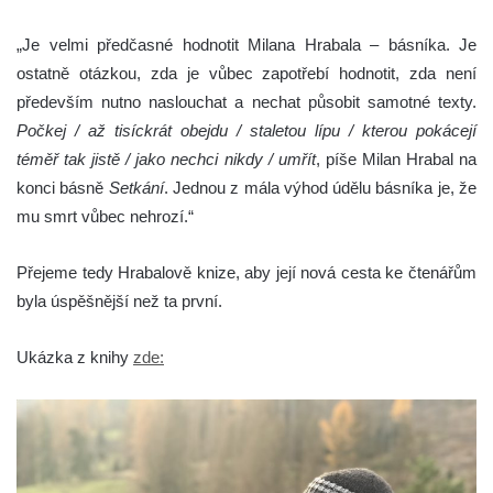
„Je velmi předčasné hodnotit Milana Hrabala – básníka. Je
ostatně otázkou, zda je vůbec zapotřebí hodnotit, zda není
především nutno naslouchat a nechat působit samotné texty.
Počkej / až tisíckrát obejdu / staletou lípu / kterou pokácejí
téměř tak jistě / jako nechci nikdy / umřít
, píše Milan Hrabal na
konci básně
Setkání
. Jednou z mála výhod údělu básníka je, že
mu smrt vůbec nehrozí.“
Přejeme tedy Hrabalově knize, aby její nová cesta ke čtenářům
byla úspěšnější než ta první.
Ukázka z knihy
zde: