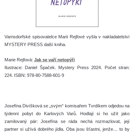
Varnsdorfské spisovatelce Marii Rejfové vyšla v nakladatelství
MYSTERY PRESS další kniha.
Marie Rejfová:
Jak se vaří netopýři
Ilustrace: Daniel Špaček. Mystery Press 2024. Počet stran:
224. ISBN: 978-80-7588-601-9
Josefína Divíšková se „svým“ komisařem Tvrdíkem odjedou na
týdenní pobyt do Karlových Varů. Hodlají si ho užít jako
zamilovaný pár: Josefína se ráda nechá rozmazlovat, její
partner si užívá dobrého jídla. Oba jsou šťastni, jenže… to by