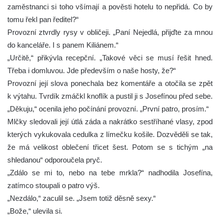
zaměstnanci si toho všímají a pověsti hotelu to nepřidá. Co by
tomu řekl pan ředitel?“
Provozní ztvrdly rysy v obličeji. „Paní Nejedlá, přijďte za mnou
do kanceláře. I s panem Kiliánem.“
„Určitě,“ přikývla recepční. „Takové věci se musí řešit hned.
Třeba i domluvou. Jde především o naše hosty, že?“
Provozní její slova ponechala bez komentáře a otočila se zpět
k výtahu. Tvrdík zmáčkl knoflík a pustil ji s Josefínou před sebe.
„Děkuju,“ ocenila jeho počínání provozní. „První patro, prosím.“
Mlčky sledovali její útlá záda a nakrátko sestříhané vlasy, zpod
kterých vykukovala cedulka z límečku košile. Dozvěděli se tak,
že má velikost oblečení třicet šest. Potom se s tichým „na
shledanou“ odporoučela pryč.
„Zdálo se mi to, nebo na tebe mrkla?“ nadhodila Josefína,
zatímco stoupali o patro výš.
„Nezdálo,“ zaculil se. „Jsem totiž děsně sexy.“
„Bože,“ ulevila si.