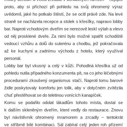
proto, aby si příchozí při pohledu na svůj ohromený výraz
uvědomil, jaké ho potkalo štěstí, že se ocitl právě zde. Na levé
straně se nacházela recepce a stolek s křesílky, napravo lobby
bar. Naproti vchodovým dveřím se nerezově leskl výtah a vlevo
od něj prosklené dveře. Za nimi bylo možné spatřit schodiště
vedoucí vzhůru a dolů do suterénu a chodbu, jež pokračovala
až ke kuchyni a zadnímu východu z hotelu, který využíval
personál.
Lobby bar byl vkusný a celý v kůži. Pohodlná křesílka už od
pohledu nutila případného konzumenta pít, na co jeho léčebnými
procedurami zkoušený organismus stačí. Naproti tomu barové
židle poskytovaly komfortu jen tolik, aby v dotyčném zvítězila
chuť přestěhovat se do teletinou vonících kanapíček.
Komu se podařilo odolat lákadlům tohoto místa, dostal se
k dalším skleněným dveřím, které vedly do restaurace. Znovu
byl návštěvník ohromený mramorem a zrcadly – tentokrát
ve stříbrně bílé kombinaci. Sál zabíral celý jeden roh přízemí