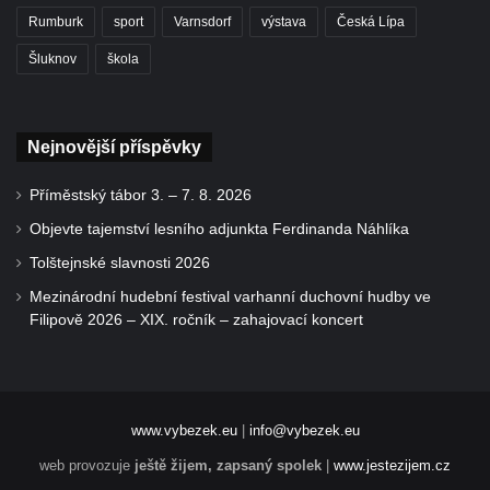
Rumburk
sport
Varnsdorf
výstava
Česká Lípa
Šluknov
škola
Nejnovější příspěvky
Příměstský tábor 3. – 7. 8. 2026
Objevte tajemství lesního adjunkta Ferdinanda Náhlíka
Tolštejnské slavnosti 2026
Mezinárodní hudební festival varhanní duchovní hudby ve
Filipově 2026 – XIX. ročník – zahajovací koncert
www.vybezek.eu
|
info@vybezek.eu
web provozuje
ještě žijem, zapsaný spolek
|
www.jestezijem.cz