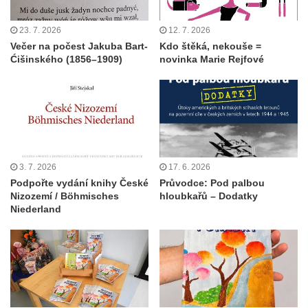
23. 7. 2026
12. 7. 2026
Večer na počest Jakuba Bart-
Kdo štěká, nekouše =
Ćišinského (1856–1909)
novinka Marie Rejfové
3. 7. 2026
17. 6. 2026
Podpořte vydání knihy České
Průvodce: Pod palbou
Nizozemí / Böhmisches
hloubkařů – Dodatky
Niederland