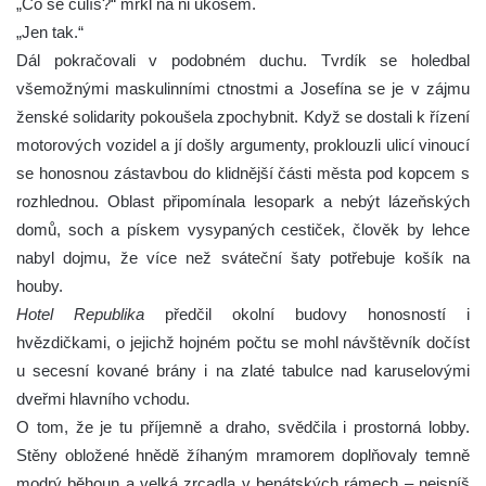
„Co se culíš?“ mrkl na ni úkosem.
„Jen tak.“
Dál pokračovali v podobném duchu. Tvrdík se holedbal
všemožnými maskulinními ctnostmi a Josefína se je v zájmu
ženské solidarity pokoušela zpochybnit. Když se dostali k řízení
motorových vozidel a jí došly argumenty, proklouzli ulicí vinoucí
se honosnou zástavbou do klidnější části města pod kopcem s
rozhlednou. Oblast připomínala lesopark a nebýt lázeňských
domů, soch a pískem vysypaných cestiček, člověk by lehce
nabyl dojmu, že více než sváteční šaty potřebuje košík na
houby.
Hotel Republika
předčil okolní budovy honosností i
hvězdičkami, o jejichž hojném počtu se mohl návštěvník dočíst
u secesní kované brány i na zlaté tabulce nad karuselovými
dveřmi hlavního vchodu.
O tom, že je tu příjemně a draho, svědčila i prostorná lobby.
Stěny obložené hnědě žíhaným mramorem doplňovaly temně
modrý běhoun a velká zrcadla v benátských rámech – nejspíš