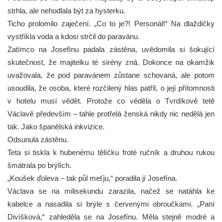
strhla, ale nehodlala být za hysterku.
Ticho prolomilo zaječení. „Co to je?! Personál!“ Na dlaždičky
vystříkla voda a kdosi strčil do paravánu.
Zatímco na Josefínu padala zástěna, uvědomila si šokující
skutečnost, že majitelku té sirény zná. Dokonce na okamžik
uvažovala, že pod paravánem zůstane schovaná, ale potom
usoudila, že osoba, které rozčilený hlas patřil, o její přítomnosti
v hotelu musí vědět. Protože co věděla o Tvrdíkově tetě
Václavě především – tahle protřelá ženská nikdy nic nedělá jen
tak. Jako španělská inkvizice.
Odsunula zástěnu.
Teta si tiskla k hubenému tělíčku froté ručník a druhou rukou
šmátrala po brýlích.
„Koušek ďoleva – tak půl meťju,“ poradila jí Josefína.
Václava se na milisekundu zarazila, načež se natáhla ke
kabelce a nasadila si brýle s červenými obroučkami. „Paní
Divíšková,“ zahleděla se na Josefínu. Měla stejně modré a