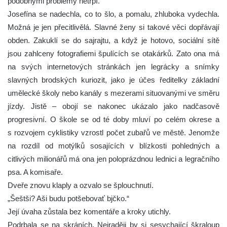
podobnými problémy netrpí.
Josefína se nadechla, co to šlo, a pomalu, zhluboka vydechla.
Možná je jen přecitlivělá. Slavné ženy si takové věci dopřávají
obden. Zakuklí se do sajrajtu, a když je hotovo, sociální sítě
jsou zahlceny fotografiemi špulících se otakárků. Zato ona má
na svých internetových stránkách jen legrácky a snímky
slavných brodských kuriozit, jako je účes ředitelky základní
umělecké školy nebo kanály s mezerami situovanými ve směru
jízdy. Jistě – obojí se nakonec ukázalo jako nadčasově
progresivní. O škole se od té doby mluví po celém okrese a
s rozvojem cyklistiky vzrostl počet zubařů ve městě. Jenomže
na rozdíl od motýlků sosajících v blízkosti pohledných a
citlivých milionářů má ona jen poloprázdnou lednici a legračního
psa. A komisaře.
Dveře znovu klaply a ozvalo se šplouchnutí.
„Šeštši? Aši budu potšebovať bjčko.“
Její úvaha zůstala bez komentáře a kroky utichly.
Podrbala se na skráních. Nejraději by si sesychající škraloup