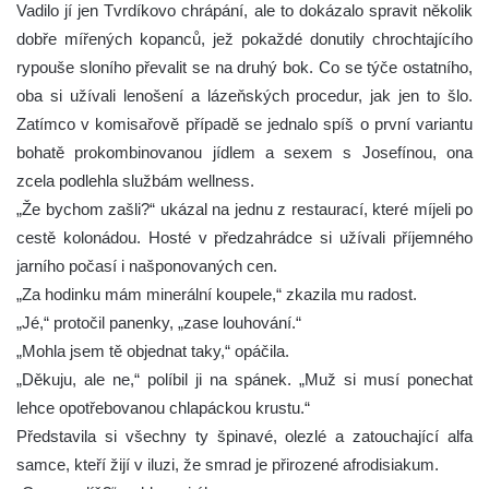
Vadilo jí jen Tvrdíkovo chrápání, ale to dokázalo spravit několik
dobře mířených kopanců, jež pokaždé donutily chrochtajícího
rypouše sloního převalit se na druhý bok. Co se týče ostatního,
oba si užívali lenošení a lázeňských procedur, jak jen to šlo.
Zatímco v komisařově případě se jednalo spíš o první variantu
bohatě prokombinovanou jídlem a sexem s Josefínou, ona
zcela podlehla službám wellness.
„Že bychom zašli?“ ukázal na jednu z restaurací, které míjeli po
cestě kolonádou. Hosté v předzahrádce si užívali příjemného
jarního počasí i našponovaných cen.
„Za hodinku mám minerální koupele,“ zkazila mu radost.
„Jé,“ protočil panenky, „zase louhování.“
„Mohla jsem tě objednat taky,“ opáčila.
„Děkuju, ale ne,“ políbil ji na spánek. „Muž si musí ponechat
lehce opotřebovanou chlapáckou krustu.“
Představila si všechny ty špinavé, olezlé a zatouchající alfa
samce, kteří žijí v iluzi, že smrad je přirozené afrodisiakum.