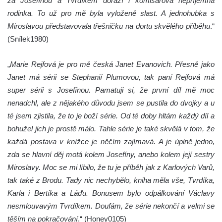
za Josefínou a Tvrdíkem dorazí i komisařova nepříjemná
rodinka. To už pro mě byla vyloženě slast. A jednohubka s
Miroslavou představovala třešničku na dortu skvělého příběhu
.“
(Snílek1980)
„
Marie Rejfová je pro mě česká Janet Evanovich. Přesně jako
Janet má sérii se Stephanií Plumovou, tak paní Rejfová má
super sérii s Josefínou. Pamatuji si, že první díl mě moc
nenadchl, ale z nějakého důvodu jsem se pustila do dvojky a u
té jsem zjistila, že to je boží série. Od té doby hltám každý díl a
bohužel jich je prostě málo. Tahle série je také skvělá v tom, že
každá postava v knížce je něčím zajímavá. A je úplně jedno,
zda se hlavní děj motá kolem Josefíny, anebo kolem její sestry
Miroslavy. Moc se mi líbilo, že tu je příběh jak z Karlových Varů,
tak také z Brodu. Tady nic nechybělo, kniha měla vše, Tvrdíka,
Karla i Bertíka a Láďu. Bonusem bylo odpálkování Václavy
nesmlouvavým Tvrdíkem. Doufám, že série nekončí a velmi se
těším na pokračování
.“ (Honey0105)