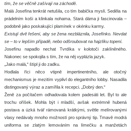
tím, že se věčně zašívají na záchodě.
Malá Josefína tenkrát netušila, co tím babička myslí. Seděla na
prádelním koši a klinkala nohama. Stará dáma ji fascinovala –
podobně jako poskakující plamínek v okénku karmy.
Existují dvě řešení, aby se žena nezbláznila, Josefínko. Nevdat
se – to v lepším případě, nebo odšroubovat na hajzlíku topení.
Josefínu napadlo nechat Tvrdíka v kolotoči zaklíněného.
Nakonec se spokojila s tím, že na něj vyplázla jazyk.
„Jako malá,“ štípl ji do zadku.
Hodlala říci něco vtipně impertinentního, ale otočný
mechanismus je mezitím vyplivl do elegantního lobby. Nasadila
distingovaný výraz a zamířila k recepci. „Dobrý den.“
Ženě za počítačem odhadovala kolem padesáti let. Byl to ale
trochu oříšek. Mohla být i mladší, avšak extrémně hubená
postava a úzká tvář rámovaná krátkými, světle melírovanými
vlasy nedávaly mnoho možností pro správný tip. Tmavě modrá
uniforma se zlatým lemováním na límečku a manžetách