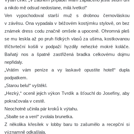
a nikdo mě odsud nedostane, milá Ivetko!“
Ven vypochodoval starší muž s drobnou černovláskou
v závěsu. Ona vypadala v béžovém kostýmku stylově, on bez
známek dress codu značně omšele a upoceně. Ohromná pleš
se mu leskla až po pruh řídkých vlasů za ušima, kostkovanou
tříčtvrteční košili v podpaží hyzdily nehezké mokré koláče.
Baňatý nos a špatně zastřižená bradka celkovému dojmu
nepřidaly.
„Vrátím vám peníze a vy laskavě opustíte hotel!“ dupla
podpatkem.
„Starou belu!“ vyštěkl.
„Hezký,“ ocenil jejich výkon Tvrdík a šťouchl do Josefíny, aby
pokračovala v cestě.
Neochotně učinila pár kroků k výtahu.
„Sbalte se a ven!“ zvolala brunetka.
Z několika křesílek v lobby baru to zašumělo a recepční si
významně odkašlala.