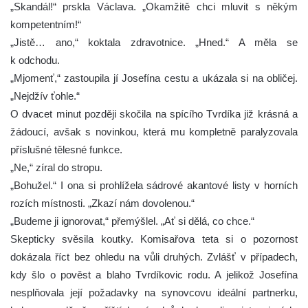
„Skandál!“ prskla Václava. „Okamžitě chci mluvit s někým
kompetentním!“
„Jistě… ano,“ koktala zdravotnice. „Hned.“ A měla se
k odchodu.
„Mjomenť,“ zastoupila jí Josefína cestu a ukázala si na obličej.
„Nejdžív ťohle.“
O dvacet minut později skočila na spícího Tvrdíka již krásná a
žádoucí, avšak s novinkou, která mu kompletně paralyzovala
příslušné tělesné funkce.
„Ne,“ zíral do stropu.
„Bohužel.“ I ona si prohlížela sádrové akantové listy v horních
rozích místnosti. „Zkazí nám dovolenou.“
„Budeme ji ignorovat,“ přemýšlel. „Ať si dělá, co chce.“
Skepticky svěsila koutky. Komisařova teta si o pozornost
dokázala říct bez ohledu na vůli druhých. Zvlášť v případech,
kdy šlo o pověst a blaho Tvrdíkovic rodu. A jelikož Josefína
nesplňovala její požadavky na synovcovu ideální partnerku,