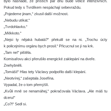
bylo nasnadě, že příštích pár dnů bude velice intenzivních.
Pokud tedy s Tvrdíkem nespáchají sebevraždu.
„Pojedeme jinam,“ zkusil další možnost.
„Nebudu utíkat.“
„Tvrdohlavko.“
„Měkkoto.“
„Nejsi ty nějaká hubatá?“ překulil se na ni. „Trochu úcty
k policejnímu orgánu bych prosil.“ Přicucnul se jí na krk.
„Tam ne!“ pištěla.
Komisařovu akci přerušilo energické zaklepání na dveře.
Znehybněli.
„Tomáši!“ Hlas tety Václavy podpořilo další klepání.
„Neotvírej,“ zašeptala Josefína.
Vypadal, že o tom přemýšlí.
„Kvůli mně se nenamáhej,“ pokračovala Václava. „Ale máš tu
dceru!“
„Co?!“ Sedl si.