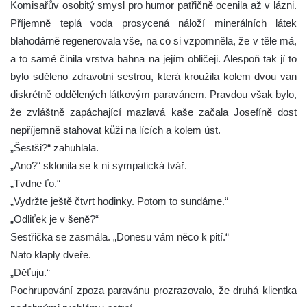
Komisařův osobitý smysl pro humor patřičně ocenila až v lázni.
Příjemně teplá voda prosycená náloží minerálních látek
blahodárně regenerovala vše, na co si vzpomněla, že v těle má,
a to samé činila vrstva bahna na jejím obličeji. Alespoň tak jí to
bylo sděleno zdravotní sestrou, která kroužila kolem dvou van
diskrétně oddělených látkovým paravánem. Pravdou však bylo,
že zvláštně zapáchající mazlavá kaše začala Josefíně dost
nepříjemně stahovat kůži na lících a kolem úst.
„Šestši?“ zahuhlala.
„Ano?“ sklonila se k ní sympatická tvář.
„Tvdne ťo.“
„Vydržte ještě čtvrt hodinky. Potom to sundáme.“
„Odliťek je v šeně?“
Sestřička se zasmála. „Donesu vám něco k pití.“
Nato klaply dveře.
„Děťuju.“
Pochrupování zpoza paravánu prozrazovalo, že druhá klientka