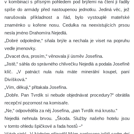
v kombinaci s přísným pohledem pod brýlemi na čtení ji řadily
spíše do armády před nastoupenou jednotku. Jediná věc, jež
narušovala příkladnost a řád, bylo vystouplé mateřské
znaménko u kořene nosu. Cedulka na neexistujících prsou
nesla jméno Drahomíra Nejedlá.
„Dobré odpoledne,“ sňala brýle a nechala je viset na popruhu
vedle jmenovky.
„Dvacet dva, prosím,“ věnovala jí úsměv Josefína.
„Jistě,“ sáhla do správného chlívečku Nejedlá a podala Josefíně
klíč. „V patnáct nula nula máte minerální koupel, paní
Divíšková.“
„Vím, děkuji,“ přitakala Josefína.
„Dobře. Pan Tvrdík si nebude objednávat procedury?“ obrátila
recepční pozornost na komisaře.
„Ne,“ odpověděla za něj Josefína, „pan Tvrdík má krustu.“
Nejedlá nehnula brvou. „Škoda. Služby našeho hotelu jsou
v tomto ohledu špičkové a řada hostů –“
Výtah cinkl. „V žádném případě! Mám zaplaceno ještě sedm dní