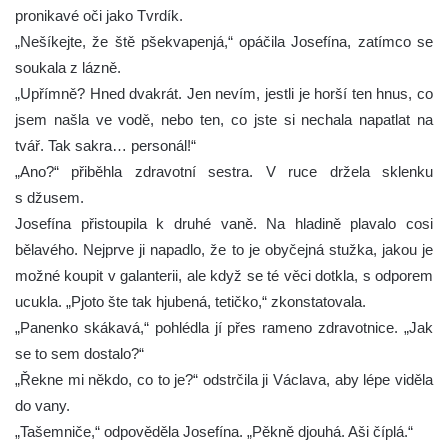
pronikavé oči jako Tvrdík.
„Nešíkejte, že ště pšekvapenjá,“ opáčila Josefína, zatímco se
soukala z lázně.
„Upřímně? Hned dvakrát. Jen nevím, jestli je horší ten hnus, co
jsem našla ve vodě, nebo ten, co jste si nechala napatlat na
tvář. Tak sakra… personál!“
„Ano?“ přiběhla zdravotní sestra. V ruce držela sklenku
s džusem.
Josefína přistoupila k druhé vaně. Na hladině plavalo cosi
bělavého. Nejprve ji napadlo, že to je obyčejná stužka, jakou je
možné koupit v galanterii, ale když se té věci dotkla, s odporem
ucukla. „Pjoto šte tak hjubená, tetičko,“ zkonstatovala.
„Panenko skákavá,“ pohlédla jí přes rameno zdravotnice. „Jak
se to sem dostalo?“
„Řekne mi někdo, co to je?“ odstrčila ji Václava, aby lépe viděla
do vany.
„Tašemniče,“ odpověděla Josefína. „Pěkně djouhá. Aši číplá.“