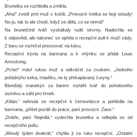
Brunetka se rozhlédla a zmlkla.
„Aha!“ zvedl prst muž v košili. „Provozní Ivetka se bojí ostudy!
No jo, tak to ale chodí, když se dělá, co se nemá!“
Na brunetčině tváři vyskákaly rudé skvrny. Nadechla se
k odpovědi, ale nakonec se opřela o recepční pult k muži zády.
Z baru se rozhrčel pressovač na kávu.
Recepční kývla na barmana a k mlýnku se přidal Louis
Armstrong.
„Pche!“ mávl rukou muž a odkráčel za zvukem. „Jednoho
pořádnýho turka, mladíku, ne ty překapávaný čuryny.“
Blonďatý manekýn za barem roztáhl tvář do pohotového
úsměvu a sáhl pro hrnek.
„Kilián,“ nahnula se recepční k černovlásce a pohlédla na
barmana, „přišel pozdě do práce, paní provozní. Zase.“
„Dobře, paní Nejedlá,“ vydechla brunetka a odlepila se od
recepčního pultu.
„Minulý týden dvakrát,“ chytila ji za ruku recepční. „Ostatní