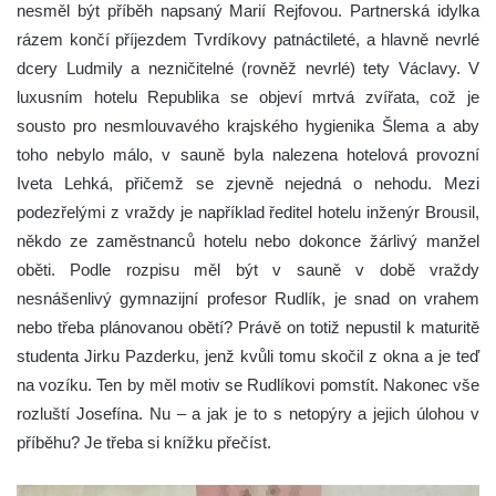
nesměl být příběh napsaný Marií Rejfovou. Partnerská idylka
rázem končí příjezdem Tvrdíkovy patnáctileté, a hlavně nevrlé
dcery Ludmily a nezničitelné (rovněž nevrlé) tety Václavy. V
luxusním hotelu Republika se objeví mrtvá zvířata, což je
sousto pro nesmlouvavého krajského hygienika Šlema a aby
toho nebylo málo, v sauně byla nalezena hotelová provozní
Iveta Lehká, přičemž se zjevně nejedná o nehodu. Mezi
podezřelými z vraždy je například ředitel hotelu inženýr Brousil,
někdo ze zaměstnanců hotelu nebo dokonce žárlivý manžel
oběti. Podle rozpisu měl být v sauně v době vraždy
nesnášenlivý gymnazijní profesor Rudlík, je snad on vrahem
nebo třeba plánovanou obětí? Právě on totiž nepustil k maturitě
studenta Jirku Pazderku, jenž kvůli tomu skočil z okna a je teď
na vozíku. Ten by měl motiv se Rudlíkovi pomstít. Nakonec vše
rozluští Josefína. Nu – a jak je to s netopýry a jejich úlohou v
příběhu? Je třeba si knížku přečíst.