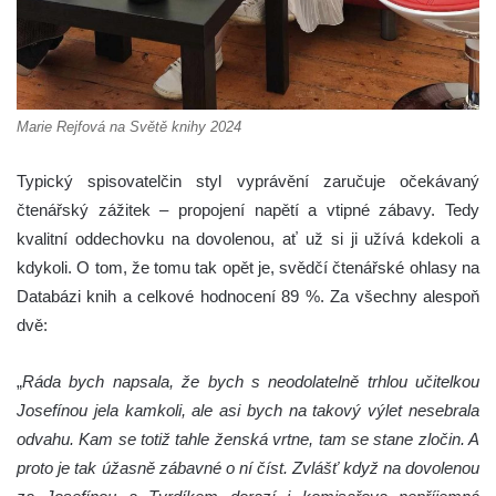
Marie Rejfová na Světě knihy 2024
Typický spisovatelčin styl vyprávění zaručuje očekávaný
čtenářský zážitek – propojení napětí a vtipné zábavy. Tedy
kvalitní oddechovku na dovolenou, ať už si ji užívá kdekoli a
kdykoli. O tom, že tomu tak opět je, svědčí čtenářské ohlasy na
Databázi knih a celkové hodnocení 89 %. Za všechny alespoň
dvě:
„
Ráda bych napsala, že bych s neodolatelně trhlou učitelkou
Josefínou jela kamkoli, ale asi bych na takový výlet nesebrala
odvahu. Kam se totiž tahle ženská vrtne, tam se stane zločin. A
proto je tak úžasně zábavné o ní číst. Zvlášť když na dovolenou