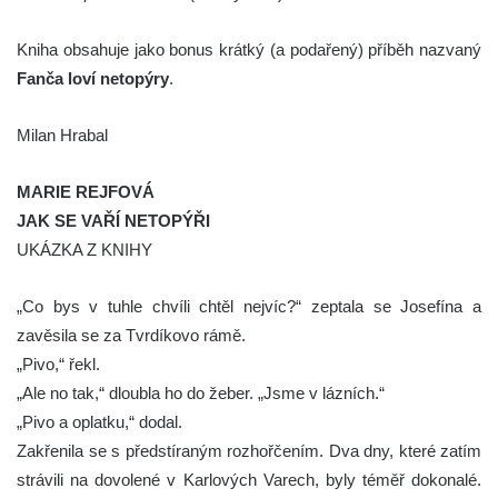
Kniha obsahuje jako bonus krátký (a podařený) příběh nazvaný
Fanča loví netopýry
.
Milan Hrabal
MARIE REJFOVÁ
JAK SE VAŘÍ NETOPÝŘI
UKÁZKA Z KNIHY
„Co bys v tuhle chvíli chtěl nejvíc?“ zeptala se Josefína a
zavěsila se za Tvrdíkovo rámě.
„Pivo,“ řekl.
„Ale no tak,“ dloubla ho do žeber. „Jsme v lázních.“
„Pivo a oplatku,“ dodal.
Zakřenila se s předstíraným rozhořčením. Dva dny, které zatím
strávili na dovolené v Karlových Varech, byly téměř dokonalé.