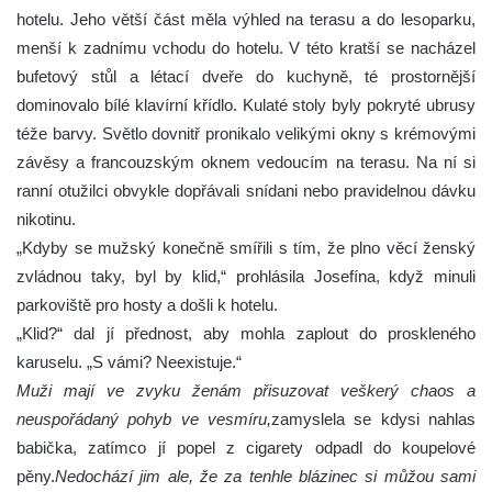
hotelu. Jeho větší část měla výhled na terasu a do lesoparku,
menší k zadnímu vchodu do hotelu. V této kratší se nacházel
bufetový stůl a létací dveře do kuchyně, té prostornější
dominovalo bílé klavírní křídlo. Kulaté stoly byly pokryté ubrusy
téže barvy. Světlo dovnitř pronikalo velikými okny s krémovými
závěsy a francouzským oknem vedoucím na terasu. Na ní si
ranní otužilci obvykle dopřávali snídani nebo pravidelnou dávku
nikotinu.
„Kdyby se mužský konečně smířili s tím, že plno věcí ženský
zvládnou taky, byl by klid,“ prohlásila Josefína, když minuli
parkoviště pro hosty a došli k hotelu.
„Klid?“ dal jí přednost, aby mohla zaplout do proskleného
karuselu. „S vámi? Neexistuje.“
Muži mají ve zvyku ženám přisuzovat veškerý chaos a
neuspořádaný pohyb ve vesmíru,
zamyslela se kdysi nahlas
babička, zatímco jí popel z cigarety odpadl do koupelové
pěny.
Nedochází jim ale, že za tenhle blázinec si můžou sami