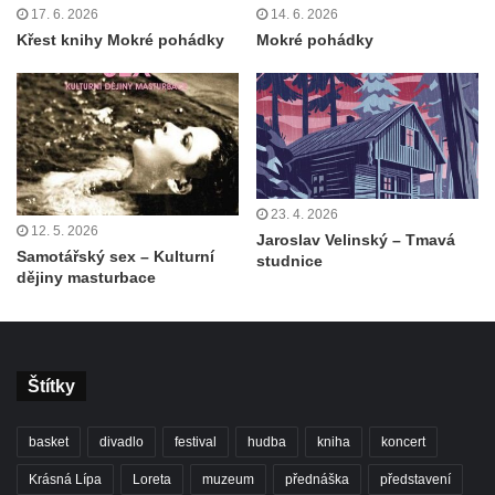
17. 6. 2026
14. 6. 2026
Křest knihy Mokré pohádky
Mokré pohádky
23. 4. 2026
12. 5. 2026
Jaroslav Velinský – Tmavá
Samotářský sex – Kulturní
studnice
dějiny masturbace
Štítky
basket
divadlo
festival
hudba
kniha
koncert
Krásná Lípa
Loreta
muzeum
přednáška
představení