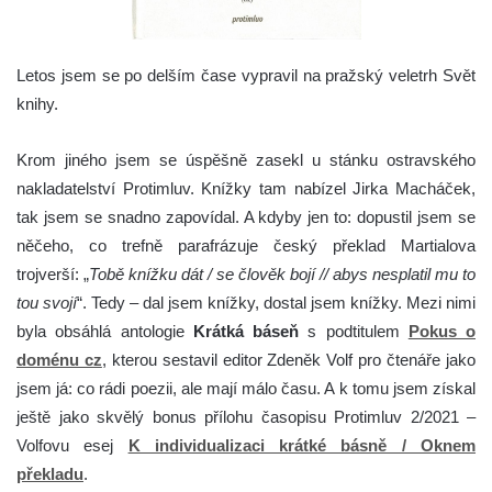
Letos jsem se po delším čase vypravil na pražský veletrh Svět
knihy.
Krom jiného jsem se úspěšně zasekl u stánku ostravského
nakladatelství Protimluv. Knížky tam nabízel Jirka Macháček,
tak jsem se snadno zapovídal. A kdyby jen to: dopustil jsem se
něčeho, co trefně parafrázuje český překlad Martialova
trojverší: „
Tobě knížku dát / se člověk bojí // abys nesplatil mu to
tou svojí
“. Tedy – dal jsem knížky, dostal jsem knížky. Mezi nimi
byla obsáhlá antologie
Krátká báseň
s podtitulem
Pokus o
doménu cz
, kterou sestavil editor Zdeněk Volf pro čtenáře jako
jsem já: co rádi poezii, ale mají málo času. A k tomu jsem získal
ještě jako skvělý bonus přílohu časopisu Protimluv 2/2021 –
Volfovu esej
K individualizaci krátké básně / Oknem
překladu
.