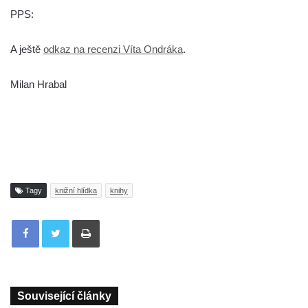
PPS:
A ještě
odkaz na recenzi Víta Ondráka
.
Milan Hrabal
Tagy
knižní hlídka
knihy
Tisknout
Související články