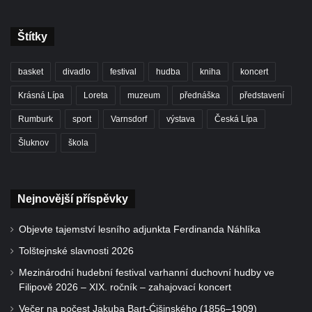
Štítky
basket
divadlo
festival
hudba
kniha
koncert
Krásná Lípa
Loreta
muzeum
přednáška
představení
Rumburk
sport
Varnsdorf
výstava
Česká Lípa
Šluknov
škola
Nejnovější příspěvky
Objevte tajemství lesního adjunkta Ferdinanda Náhlíka
Tolštejnské slavnosti 2026
Mezinárodní hudební festival varhanní duchovní hudby ve
Filipově 2026 – XIX. ročník – zahajovací koncert
Večer na počest Jakuba Bart-Ćišinského (1856–1909)