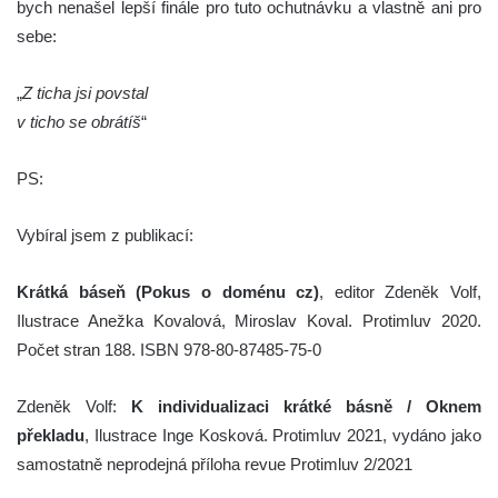
bych nenašel lepší finále pro tuto ochutnávku a vlastně ani pro
sebe:
„
Z ticha jsi povstal
v ticho se obrátíš
“
PS:
Vybíral jsem z publikací:
Krátká báseň (Pokus o doménu cz)
, editor Zdeněk Volf,
Ilustrace Anežka Kovalová, Miroslav Koval. Protimluv 2020.
Počet stran 188. ISBN 978-80-87485-75-0
Zdeněk Volf:
K individualizaci krátké básně / Oknem
překladu
, Ilustrace Inge Kosková. Protimluv 2021, vydáno jako
samostatně neprodejná příloha revue Protimluv 2/2021