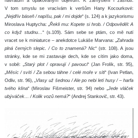
návratům a opakovaným objevům. K zamýšlení i žasnutí.
V tom smyslu se vracívám k veršům Hany Kocourkové:
„
Nejdřív báseň / napíšu, pak / mi dojde
“ (s. 124) a k jazykorismu
Miroslava Huptycha: „
Řekli mu:
Kopete si hrob. / Odpověděl: A
co když studnu…
“ (s.109). Sám sebe se ptám, co mě nutí
vracet se k miniaturce – anekdotce Lukáše Marvana: „
Zahrada
plná černých slepic. / Co to znamená? Nic
“ (str. 108). A jsou
stránky, kde se mi zastavuje dech, kde se cítím jako doma,
v sobě: „
Starý plot / opravují / pavouci
“ (Jan Frolík, str. 95),
„
Měsíc / svítí / Za sebou táhne / celé moře v síti
“ (Ivan Petlan,
Odliv, str. 96), „
Vlasy už šednou / Ale po nebi letí husy / – harfa
tvého klína
“ (Miroslav Fišmeister, str. 94) nebo „
Jede vláček
ubýváček… / Kolik vozů nemá?
“ (Andrej Stankovič, str. 43).