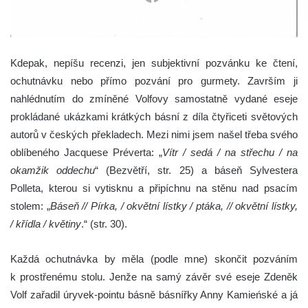
Kdepak, nepíšu recenzi, jen subjektivní pozvánku ke čtení,
ochutnávku nebo přímo pozvání pro gurmety. Završím ji
nahlédnutím do zmíněné Volfovy samostatně vydané eseje
prokládané ukázkami krátkých básní z díla čtyřiceti světových
autorů v českých překladech. Mezi nimi jsem našel třeba svého
oblíbeného Jacquese Préverta: „
Vítr / sedá / na střechu / na
okamžik oddechu
“ (Bezvětří, str. 25) a báseň Sylvestera
Polleta, kterou si vytisknu a připíchnu na stěnu nad psacím
stolem: „
Báseň // Pírka, / okvětní lístky / ptáka, // okvětní lístky,
/ křídla / květiny
.“ (str. 30).
Každá ochutnávka by měla (podle mne) skončit pozváním
k prostřenému stolu. Jenže na samý závěr své eseje Zdeněk
Volf zařadil úryvek-pointu básně básnířky Anny Kamieńské a já