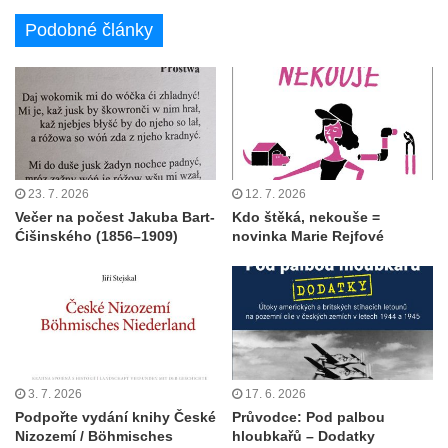
Podobné články
23. 7. 2026
12. 7. 2026
Večer na počest Jakuba Bart-
Kdo štěká, nekouše =
Ćišinského (1856–1909)
novinka Marie Rejfové
3. 7. 2026
17. 6. 2026
Podpořte vydání knihy České
Průvodce: Pod palbou
Nizozemí / Böhmisches
hloubkařů – Dodatky