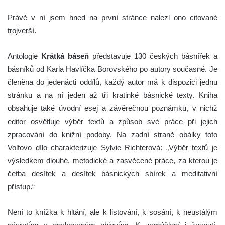
Právě v ní jsem hned na první stránce nalezl ono citované
trojverší.
Antologie
Krátká báseň
představuje 130 českých básnířek a
básníků od Karla Havlíčka Borovského po autory současné. Je
členěna do jedenácti oddílů, každý autor má k dispozici jednu
stránku a na ní jeden až tři kratinké básnické texty. Kniha
obsahuje také úvodní esej a závěrečnou poznámku, v nichž
editor osvětluje výběr textů a způsob své práce při jejich
zpracování do knižní podoby. Na zadní straně obálky toto
Volfovo dílo charakterizuje Sylvie Richterová: „Výběr textů je
výsledkem dlouhé, metodické a zasvěcené práce, za kterou je
četba desítek a desítek básnických sbírek a meditativní
přístup.“
Není to knížka k hltání, ale k listování, k sosání, k neustálým