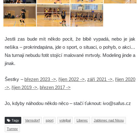
Jestli zas bude mít někdo pocit, že blbě vypadá, nebo je jak
nešika – prokrindapána, jde o sport, o situaci, o pohyb, o akci…
Na turnaji nebudu fotit stojící malované mrtvoly. Modeling jinde a
jinak.
Šestky –
březen 2023 ->
,
říjen 2022 ->
,
září 2021 ->
,
říjen 2020
->
,
říjen 2019 ->
,
březen 2017 ->
Jo, kdyby náhodou někdo něco – stačí ťuknout: ivo@safus.cz
Tagy
Varnsdorf
sport
volejbal
Liberec
Jablonec nad Nisou
Turnov