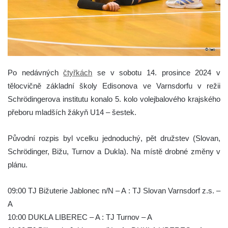
Po nedávných
čtyřkách
se v sobotu 14. prosince 2024 v
tělocvičně základní školy Edisonova ve Varnsdorfu v režii
Schrödingerova institutu konalo 5. kolo volejbalového krajského
přeboru mladších žákyň U14 – šestek.
Původní rozpis byl vcelku jednoduchý, pět družstev (Slovan,
Schrödinger, Bižu, Turnov a Dukla). Na místě drobné změny v
plánu.
09:00 TJ Bižuterie Jablonec n/N – A : TJ Slovan Varnsdorf z.s. –
A
10:00 DUKLA LIBEREC – A : TJ Turnov – A