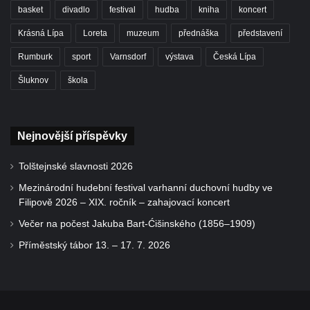
basket
divadlo
festival
hudba
kniha
koncert
Krásná Lípa
Loreta
muzeum
přednáška
představení
Rumburk
sport
Varnsdorf
výstava
Česká Lípa
Šluknov
škola
Nejnovější příspěvky
Tolštejnské slavnosti 2026
Mezinárodní hudební festival varhanní duchovní hudby ve
Filipově 2026 – XIX. ročník – zahajovací koncert
Večer na počest Jakuba Bart-Ćišinského (1856–1909)
Příměstský tábor 13. – 17. 7. 2026