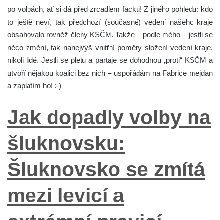
po volbách, ať si dá před zrcadlem facku! Z jiného pohledu: kdo
to ještě neví, tak předchozí (současné) vedení našeho kraje
obsahovalo rovněž členy KSČM. Takže – podle mého – jestli se
něco změní, tak nanejvýš vnitřní poměry složení vedení kraje,
nikoli lidé. Jestli se pletu a partaje se dohodnou „proti“ KSČM a
utvoří nějakou koalici bez nich – uspořádám na Fabrice mejdan
a zaplatím ho! :-)
Jak dopadly volby na
šluknovsku:
Šluknovsko se zmítá
mezi levicí a