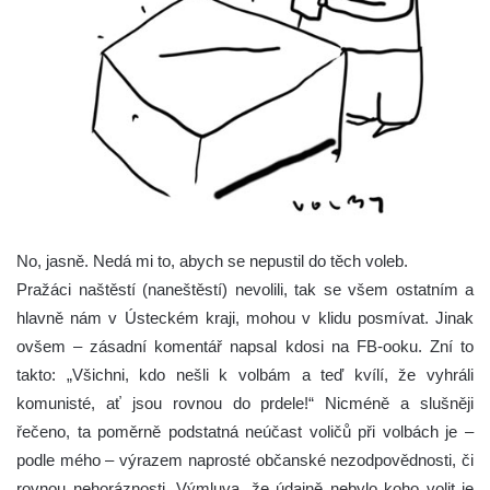
No, jasně. Nedá mi to, abych se nepustil do těch voleb.
Pražáci naštěstí (naneštěstí) nevolili, tak se všem ostatním a
hlavně nám v Ústeckém kraji, mohou v klidu posmívat. Jinak
ovšem – zásadní komentář napsal kdosi na FB-ooku. Zní to
takto: „Všichni, kdo nešli k volbám a teď kvílí, že vyhráli
komunisté, ať jsou rovnou do prdele!“ Nicméně a slušněji
řečeno, ta poměrně podstatná neúčast voličů při volbách je –
podle mého – výrazem naprosté občanské nezodpovědnosti, či
rovnou nehoráznosti. Výmluva, že údajně nebylo koho volit je