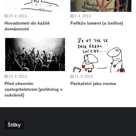
23. 4. 2013
2. 4. 2013
Hovadometr do každé
Fefíkův lament (a ústřice)
domácnosti
14. 3. 2013
11. 3. 2013
Před obecním
Packalství jako norma
zastupitelstvem [politolog v
cukrárně]
Štítky