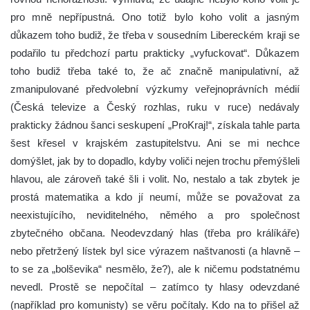
pro mně nepřípustná. Ono totiž bylo koho volit a jasným
důkazem toho budiž, že třeba v sousedním Libereckém kraji se
podařilo tu předchozí partu prakticky „vyfuckovat“. Důkazem
toho budiž třeba také to, že ač značně manipulativní, až
zmanipulované předvolební výzkumy veřejnoprávních médií
(Česká televize a Český rozhlas, ruku v ruce) nedávaly
prakticky žádnou šanci seskupení „ProKraj!“, získala tahle parta
šest křesel v krajském zastupitelstvu. Ani se mi nechce
domýšlet, jak by to dopadlo, kdyby voliči nejen trochu přemýšleli
hlavou, ale zároveň také šli i volit. No, nestalo a tak zbytek je
prostá matematika a kdo jí neumí, může se považovat za
neexistujícího, neviditelného, němého a pro společnost
zbytečného občana. Neodevzdaný hlas (třeba pro králíkáře)
nebo přetržený lístek byl sice výrazem naštvanosti (a hlavně –
to se za „bolševika“ nesmělo, že?), ale k ničemu podstatnému
nevedl. Prostě se nepočítal – zatímco ty hlasy odevzdané
(například pro komunisty) se věru počítaly. Kdo na to přišel až