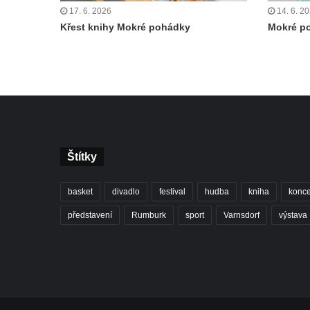
17. 6. 2026
14. 6. 2
Křest knihy Mokré pohádky
Mokré p
Štítky
basket
divadlo
festival
hudba
kniha
konce
představení
Rumburk
sport
Varnsdorf
výstava