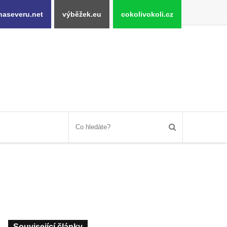
naseveru.net
výběžek.eu
cokolivokoli.cz
Související články