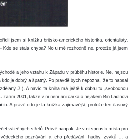
ídil jsem si knížku britsko-amerického historika, orientalisty,
 – Kde se stala chyba? No u mě rozhodně ne, protože já jsem
 východě a jeho vztahu k Západu v průběhu historie. Ne, nejsou
a kdo je dobrý a špatný. Po pravdě bych nepoznal, že to napsal
dělaný J ). A navíc ta kniha má ještě k dobru tu „svobodnou
1. zářím 2001, takže v ní není ani čárka o nějakém Bin Ládinovi
ilo. A právě o to je ta knížka zajímavější, protože ten časový
ýčet válečných střetů. Právě naopak. Je v ní spousta místa pro
í, vědeckého poznávání a jeho předávání, hudby, zvyků … a