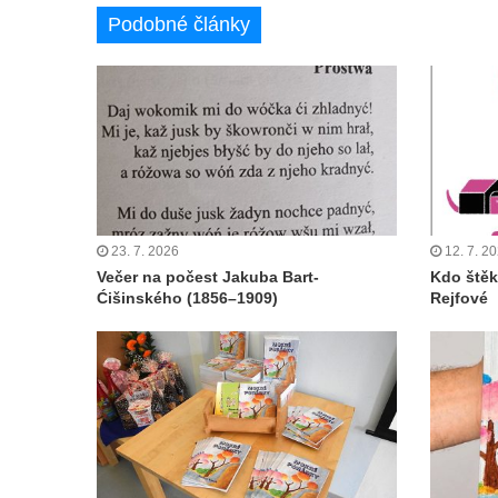
Podobné články
23. 7. 2026
12. 7. 2
Večer na počest Jakuba Bart-
Kdo štěk
Ćišinského (1856–1909)
Rejfové