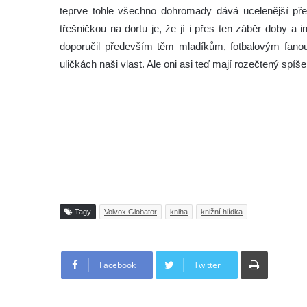
teprve tohle všechno dohromady dává ucelenější pře
třešničkou na dortu je, že jí i přes ten záběr doby a i
doporučil především těm mladíkům, fotbalovým fanou
uličkách naši vlast. Ale oni asi teď mají rozečtený spíš
Tagy
Volvox Globator
kniha
knižní hlídka
Tisknout
Facebook
Twitter