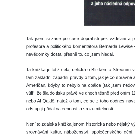
Tak jsem si zase po čase dopřál střípek vzdělání a poř
profesora a politického komentátora Bernarda Lewise
nevědomky dostal přesně to, co jsem hledal.
Ta knížka je totiž celá, celičká o Blízkém a Středním
tam základní západní pravdy o tom, jak je co správně 
Američan, kdyby to nebylo na obálce (tak jsem nedovz
vůli“, že šla do tisku právě ve dnech těsně před oním 1
nebo Al Qajdě, natož o tom, co se z toho dodnes navař
odstup jí přidal na cennosti a srozumitelnosti.
Není to zdaleka knížka jenom historická nebo nějaký v
srovnávání kultur, náboženství, společenského děn