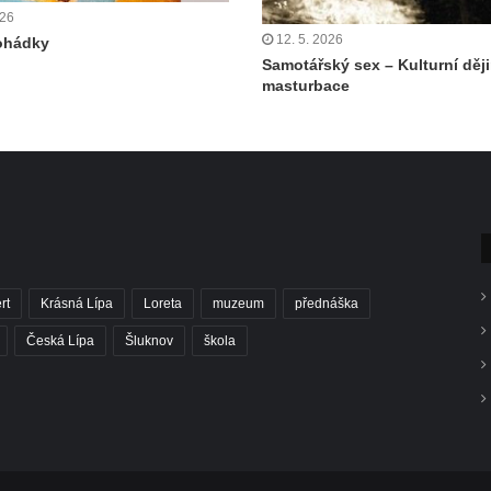
026
12. 5. 2026
ohádky
Samotářský sex – Kulturní děj
masturbace
rt
Krásná Lípa
Loreta
muzeum
přednáška
Česká Lípa
Šluknov
škola