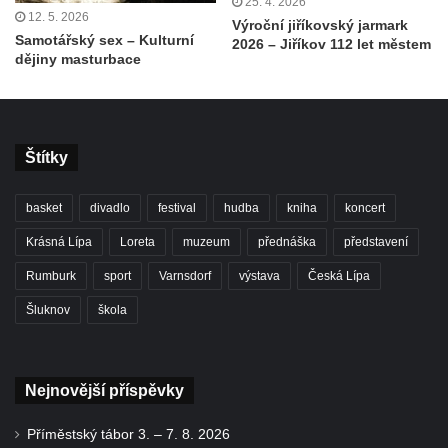
25. 4. 2026
12. 5. 2026
Výroční jiříkovský jarmark
Samotářský sex – Kulturní
2026 – Jiříkov 112 let městem
dějiny masturbace
Štítky
basket
divadlo
festival
hudba
kniha
koncert
Krásná Lípa
Loreta
muzeum
přednáška
představení
Rumburk
sport
Varnsdorf
výstava
Česká Lípa
Šluknov
škola
Nejnovější příspěvky
Příměstský tábor 3. – 7. 8. 2026