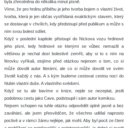
byla zhmotněna do několika minut písně.
Víme, že pro hrdinu příběhu je jeho tvorba bojem o vlastní život,
tvorba, která je jen občas vystřídaná exaktickým stavem, který
se dostavuje v chvílích, kdy předstoupí před publikum a může s
ním svou bolest sdílet.
Když v poslední kapitole přistoupí do Nickova vozu hrdinové
jeho písní, tedy hrdinové se kterými se vůbec nemazlil a
většinou je nechal dost bolestivě zemřít, aby si to s ním na
férovku vyříkali, stojíme před otázkou nejenom o tom, co si
může dovolit autor literární, ale co si může dovolit ve svém
životě každý z nás. A s kým budeme cestovat cestou nocí do
hlubin vlastní duše. A vlastního svědomí.
Když se tu ale bavíme o knize, nejde se nezeptat, jestli
podobnou cestu jako Cave, podstoupil i sám autor komiksu.
Nejsem schopen na tuhle otázku odpovědět úplně jasně a bez
zaváhání, ale jsem přesvědčen, že všechno udělal naprosto
poctivě a v rámci žánru nejlépe, jak mohl. Aby byl pocit ze čtení
a prohlížení co nejpřesnější a nejintenzivnější, je dobré si pustit