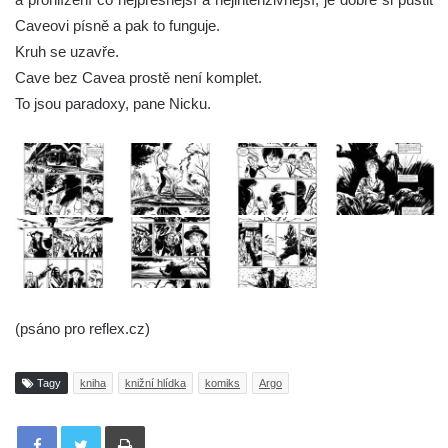
Caveovi písně a pak to funguje.
Kruh se uzavře.
Cave bez Cavea prostě není komplet.
To jsou paradoxy, pane Nicku.
(psáno pro reflex.cz)
Tagy
kniha
knižní hlídka
komiks
Argo
Tisknout