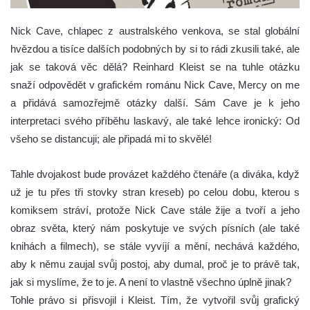
Nick Cave, chlapec z australského venkova, se stal globální
hvězdou a tisíce dalších podobných by si to rádi zkusili také, ale
jak se taková věc dělá? Reinhard Kleist se na tuhle otázku
snaží odpovědět v grafickém románu Nick Cave, Mercy on me
a přidává samozřejmě otázky další. Sám Cave je k jeho
interpretaci svého příběhu laskavý, ale také lehce ironický: Od
všeho se distancuji; ale připadá mi to skvělé!
Tahle dvojakost bude provázet každého čtenáře (a diváka, když
už je tu přes tři stovky stran kreseb) po celou dobu, kterou s
komiksem stráví, protože Nick Cave stále žije a tvoří a jeho
obraz světa, který nám poskytuje ve svých písních (ale také
knihách a filmech), se stále vyvíjí a mění, nechává každého,
aby k němu zaujal svůj postoj, aby dumal, proč je to právě tak,
jak si myslíme, že to je. A není to vlastně všechno úplně jinak?
Tohle právo si přisvojil i Kleist. Tím, že vytvořil svůj grafický