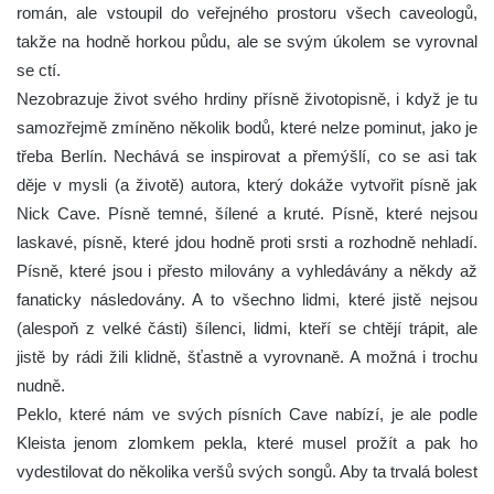
román, ale vstoupil do veřejného prostoru všech caveologů,
takže na hodně horkou půdu, ale se svým úkolem se vyrovnal
se ctí.
Nezobrazuje život svého hrdiny přísně životopisně, i když je tu
samozřejmě zmíněno několik bodů, které nelze pominut, jako je
třeba Berlín. Nechává se inspirovat a přemýšlí, co se asi tak
děje v mysli (a životě) autora, který dokáže vytvořit písně jak
Nick Cave. Písně temné, šílené a kruté. Písně, které nejsou
laskavé, písně, které jdou hodně proti srsti a rozhodně nehladí.
Písně, které jsou i přesto milovány a vyhledávány a někdy až
fanaticky následovány. A to všechno lidmi, které jistě nejsou
(alespoň z velké části) šílenci, lidmi, kteří se chtějí trápit, ale
jistě by rádi žili klidně, šťastně a vyrovnaně. A možná i trochu
nudně.
Peklo, které nám ve svých písních Cave nabízí, je ale podle
Kleista jenom zlomkem pekla, které musel prožít a pak ho
vydestilovat do několika veršů svých songů. Aby ta trvalá bolest