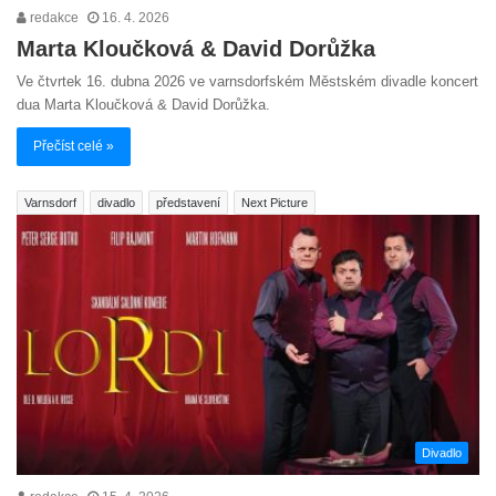
redakce
16. 4. 2026
Marta Kloučková & David Dorůžka
Ve čtvrtek 16. dubna 2026 ve varnsdorfském Městském divadle koncert
dua Marta Kloučková & David Dorůžka.
Přečíst celé »
Varnsdorf
divadlo
představení
Next Picture
Divadlo