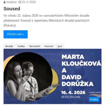
redakce
23. 4. 2026
Soused
Ve středu 22. dubna 2026 ve varnsdorfském Městském divadle
představení Soused z repertoáru Městských divadel pražských
(Rokoko).
Přečíst celé »
divadlo
hudba
Varnsdorf
koncert
jazz
Hudba