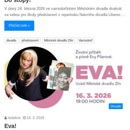
Do stopy!
V úterý 24. března 2026 ve varnsdorfském Městském divadle dvakrát
za sebou pro školy představení z repertoáru Naivního divadla Liberec…
Přečíst celé »
divadlo
představení
Městské divadlo Zlín
Varnsdorf
Divadlo
redakce
16. 3. 2026
Eva!