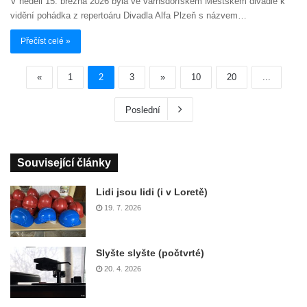
V neděli 15. března 2026 byla ve varnsdorfském Městském divadle k
vidění pohádka z repertoáru Divadla Alfa Plzeň s názvem…
Přečíst celé »
«
1
2
3
»
10
20
...
Poslední
Související články
Lidi jsou lidi (i v Loretě)
19. 7. 2026
Slyšte slyšte (počtvrté)
20. 4. 2026