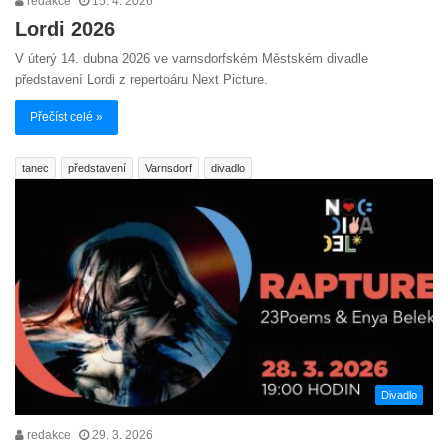
redakce
15. 4. 2026
Lordi 2026
V úterý 14. dubna 2026 ve varnsdorfském Městském divadle
představení Lordi z repertoáru Next Picture.
Přečíst celé »
tanec
představení
Varnsdorf
divadlo
Divadlo
redakce
29. 3. 2026