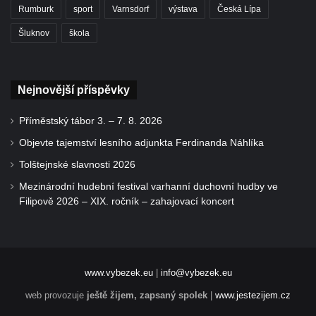
Rumburk
sport
Varnsdorf
výstava
Česká Lípa
Šluknov
škola
Nejnovější příspěvky
Příměstský tábor 3. – 7. 8. 2026
Objevte tajemství lesního adjunkta Ferdinanda Náhlíka
Tolštejnské slavnosti 2026
Mezinárodní hudební festival varhanní duchovní hudby ve
Filipově 2026 – XIX. ročník – zahajovací koncert
www.vybezek.eu
|
info@vybezek.eu
web provozuje
ještě žijem, zapsaný spolek
|
www.jestezijem.cz