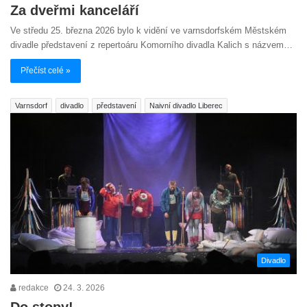
Za dveřmi kanceláří
Ve středu 25. března 2026 bylo k vidění ve varnsdorfském Městském
divadle představení z repertoáru Komorního divadla Kalich s názvem…
Přečíst celé »
Varnsdorf
divadlo
představení
Naivní divadlo Liberec
Divadlo
redakce
24. 3. 2026