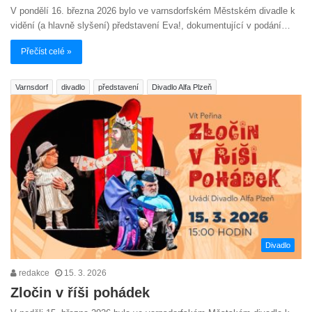
V pondělí 16. března 2026 bylo ve varnsdorfském Městském divadle k
vidění (a hlavně slyšení) představení Eva!, dokumentující v podání…
Přečíst celé »
Varnsdorf
divadlo
představení
Divadlo Alfa Plzeň
Divadlo
redakce
15. 3. 2026
Zločin v říši pohádek