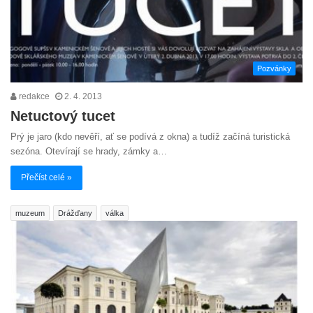
Pozvánky
redakce
2. 4. 2013
Netuctový tucet
Prý je jaro (kdo nevěří, ať se podívá z okna) a tudíž začíná turistická
sezóna. Otevírají se hrady, zámky a…
Přečíst celé »
muzeum
Drážďany
válka