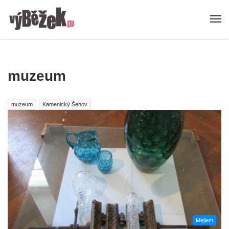
muzeum
muzeum
Kamenický Šenov
Mejlem