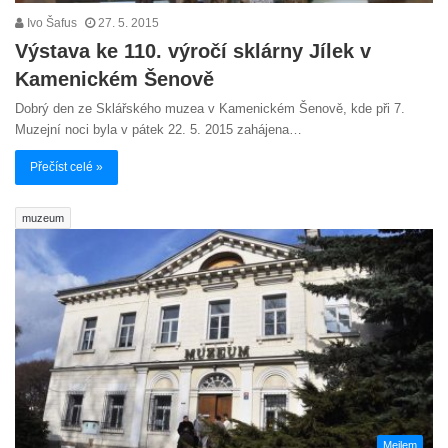
Ivo Šafus
27. 5. 2015
Výstava ke 110. výročí sklárny Jílek v
Kamenickém Šenově
Dobrý den ze Sklářského muzea v Kamenickém Šenově, kde při 7.
Muzejní noci byla v pátek 22. 5. 2015 zahájena…
Přečíst celé »
muzeum
Mejlem