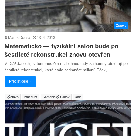
Zprávy
Marek Douša
13. 4. 2013
Matematicko — fyzikální salon bude po
šestileté rekonstrukci znovu otevřen
V Drážďanech, v tom městě na Labi hned tady za humny otevírají po
šestileté rekonstrukci, která stála sedmnáct milionů Éček,…
Přečíst celé »
výstava
muzeum
Kamenický Šenov
sklo