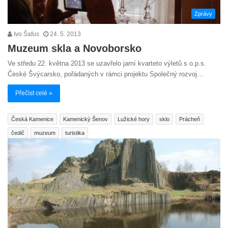
Zprávy
Ivo Šafus
24. 5. 2013
Muzeum skla a Novoborsko
Ve středu 22. května 2013 se uzavřelo jarní kvarteto výletů s o.p.s.
České Švýcarsko, pořádaných v rámci projektu Společný rozvoj…
Přečíst celé »
Česká Kamenice
Kamenický Šenov
Lužické hory
sklo
Prácheň
čedič
muzeum
turistika