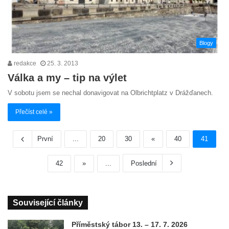
Blogy
redakce
25. 3. 2013
Válka a my – tip na výlet
V sobotu jsem se nechal donavigovat na Olbrichtplatz v Drážďanech.
Přečíst celé »
První
...
20
30
«
40
41
42
»
...
Poslední
Související články
Příměstský tábor 13. – 17. 7. 2026