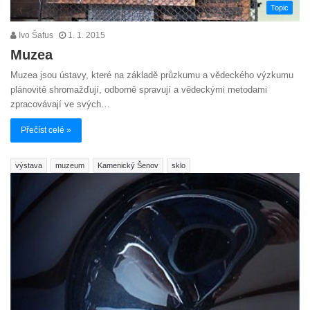
Topic
Ivo Šafus
1. 1. 2015
Muzea
Muzea jsou ústavy, které na základě průzkumu a vědeckého výzkumu
plánovitě shromažďují, odborně spravují a vědeckými metodami
zpracovávají ve svých…
Přečíst celé »
výstava
muzeum
Kamenický Šenov
sklo