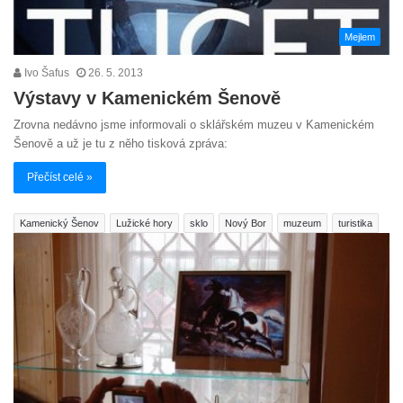
Mejlem
Ivo Šafus
26. 5. 2013
Výstavy v Kamenickém Šenově
Zrovna nedávno jsme informovali o sklářském muzeu v Kamenickém
Šenově a už je tu z něho tisková zpráva:
Přečíst celé »
Kamenický Šenov
Lužické hory
sklo
Nový Bor
muzeum
turistika