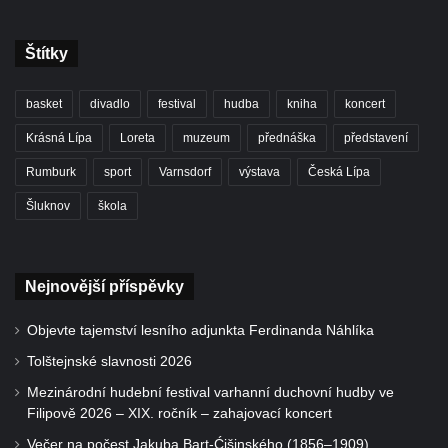
Štítky
basket
divadlo
festival
hudba
kniha
koncert
Krásná Lípa
Loreta
muzeum
přednáška
představení
Rumburk
sport
Varnsdorf
výstava
Česká Lípa
Šluknov
škola
Nejnovější příspěvky
Objevte tajemství lesního adjunkta Ferdinanda Náhlíka
Tolštejnské slavnosti 2026
Mezinárodní hudební festival varhanní duchovní hudby ve
Filipově 2026 – XIX. ročník – zahajovací koncert
Večer na počest Jakuba Bart-Ćišinského (1856–1909)