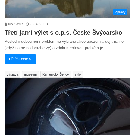
Zprávy
Ivo Šafus
26. 4. 2013
Třetí jarní výlet s o.p.s. České Švýcarsko
Poslední dobou není problém na vybrané akce upozornit, dojít na ně
(když na ně nedorazíte vy) a zdokumentovat, problém je…
Přečíst celé »
výstava
muzeum
Kamenický Šenov
sklo