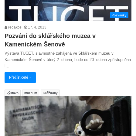
Pozvánky
redakce
17. 4. 2013
Pozvání do sklářského muzea v
Kamenickém Šenově
Výstava TUCET, slavnostně zahájená ve Sklářském muzeu v
Kamenickém Šenově v úterý 2. dubna, bude od 20. dubna zpřístupněna
i…
Přečíst celé »
výstava
muzeum
Drážďany