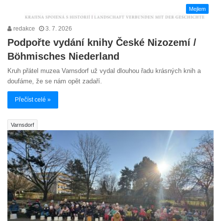
Mejlem
redakce
3. 7. 2026
Podpořte vydání knihy České Nizozemí /
Böhmisches Niederland
Kruh přátel muzea Varnsdorf už vydal dlouhou řadu krásných knih a
doufáme, že se nám opět zadaří.
Přečíst celé »
Varnsdorf