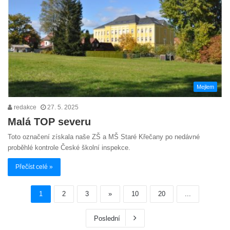
Mejlem
redakce
27. 5. 2025
Malá TOP severu
Toto označení získala naše ZŠ a MŠ Staré Křečany po nedávné
proběhlé kontrole České školní inspekce.
Přečíst celé »
1
2
3
»
10
20
...
Poslední