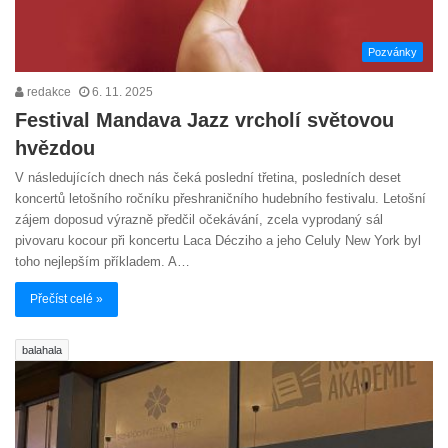
Pozvánky
redakce
6. 11. 2025
Festival Mandava Jazz vrcholí světovou
hvězdou
V následujících dnech nás čeká poslední třetina, posledních deset
koncertů letošního ročníku přeshraničního hudebního festivalu. Letošní
zájem doposud výrazně předčil očekávání, zcela vyprodaný sál
pivovaru kocour při koncertu Laca Décziho a jeho Celuly New York byl
toho nejlepším příkladem. A…
Přečíst celé »
balahala