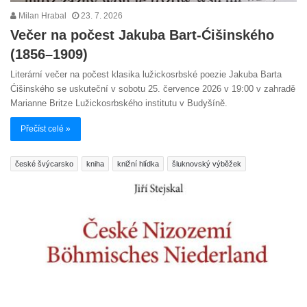
Milan Hrabal
23. 7. 2026
Večer na počest Jakuba Bart-Ćišinského
(1856–1909)
Literární večer na počest klasika lužickosrbské poezie Jakuba Barta
Ćišinského se uskuteční v sobotu 25. července 2026 v 19:00 v zahradě
Marianne Britze Lužickosrbského institutu v Budyšíně.
Přečíst celé »
české švýcarsko
kniha
knižní hlídka
šluknovský výběžek