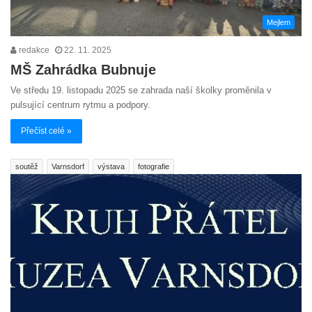
Mejlem
redakce
22. 11. 2025
MŠ Zahrádka Bubnuje
Ve středu 19. listopadu 2025 se zahrada naší školky proměnila v
pulsující centrum rytmu a podpory.
Přečíst celé »
soutěž
Varnsdorf
výstava
fotografie