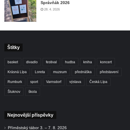
Správňák 2026
28. 4. 2026
Štítky
basket
divadlo
festival
hudba
kniha
koncert
Krásná Lípa
Loreta
muzeum
přednáška
představení
Rumburk
sport
Varnsdorf
výstava
Česká Lípa
Šluknov
škola
Nejnovější příspěvky
Příměstský tábor 3. – 7. 8. 2026