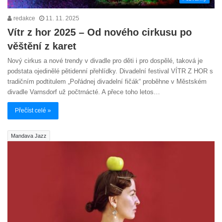
redakce
11. 11. 2025
Vítr z hor 2025 – Od nového cirkusu po
věštění z karet
Nový cirkus a nové trendy v divadle pro děti i pro dospělé, taková je
podstata ojedinělé pětidenní přehlídky. Divadelní festival VÍTR Z HOR s
tradičním podtitulem „Pořádnej divadelní fičák“ proběhne v Městském
divadle Varnsdorf už počtrnácté. A přece toho letos…
Přečíst celé »
Mandava Jazz