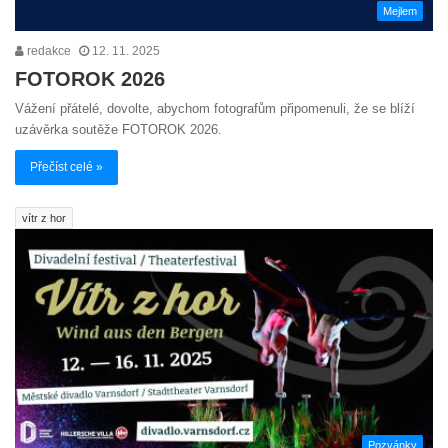
Mejlem
redakce
12. 11. 2025
FOTOROK 2026
Vážení přátelé, dovolte, abychom fotografům připomenuli, že se blíží
uzávěrka soutěže FOTOROK 2026.
Přečíst celé »
vítr z hor
Pozvánky