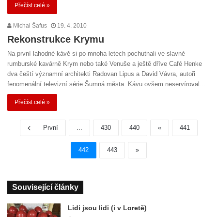
Přečíst celé »
Michal Šafus
19. 4. 2010
Rekonstrukce Krymu
Na první lahodné kávě si po mnoha letech pochutnali ve slavné
rumburské kavárně Krym nebo také Venuše a ještě dříve Café Henke
dva čeští významní architekti Radovan Lipus a David Vávra, autoři
fenomenální televizní série Šumná města. Kávu ovšem neservíroval…
Přečíst celé »
První
...
430
440
«
441
442
443
»
Související články
Lidi jsou lidi (i v Loretě)