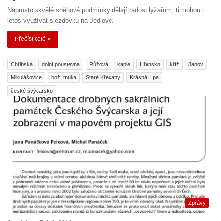
Naprosto skvělé sněhové podmínky dělají radost lyžařům, ti mohou i
letos využívat sjezdovku na Jedlové.
Přečíst celé »
Chřibská
dolní poustevna
Růžová
kaple
Hřensko
kříž
Janov
Mikulášovice
boží muka
Staré Křečany
Krásná Lípa
české švýcarsko
Zprávy