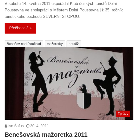
V sobotu 14. května 2011 uspořádal Klub českých turistů Dolní
Poustevna ve spolupráci s Městem Dolní Poustevna již 35. ročník
turistického pochodu SEVERNÍ STOPOU.
Přečíst celé »
Benešov nad Ploučnicí
mažoretky
soutěž
Zprávy
Ivo Šafus
30. 4. 2011
Benešovská mažoretka 2011