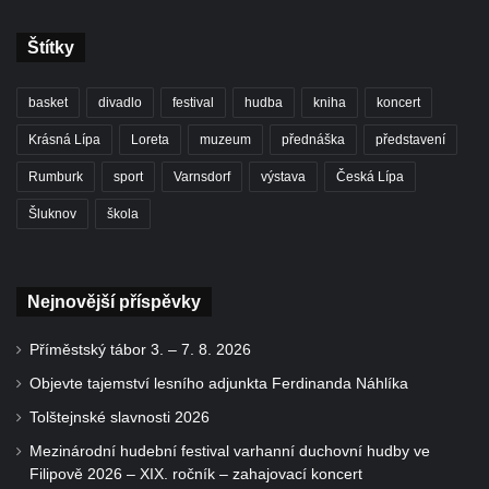
Štítky
basket
divadlo
festival
hudba
kniha
koncert
Krásná Lípa
Loreta
muzeum
přednáška
představení
Rumburk
sport
Varnsdorf
výstava
Česká Lípa
Šluknov
škola
Nejnovější příspěvky
Příměstský tábor 3. – 7. 8. 2026
Objevte tajemství lesního adjunkta Ferdinanda Náhlíka
Tolštejnské slavnosti 2026
Mezinárodní hudební festival varhanní duchovní hudby ve
Filipově 2026 – XIX. ročník – zahajovací koncert