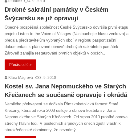
redakce
4. 9. 2010
Drobné sakrální památky v Českém
Švýcarsku se již opravují
Obecně prospěšná společnost České Švýcarsko dovršila první etapu
projetu Listen to the Voice of Villages (Naslouchejte hlasu venkova) a
předala představitelům vybraných obcí v regionu pasportizační
dokumentaci k plánované obnově drobných sakrálních památek.
Zároveň zahájila restaurování prvních objektů v obcích…
Přečíst celé »
Klára Mágrová
3. 9. 2010
Kostel sv. Jana Nepomuckého ve Starých
Křečanech se současně opravuje i okrádá
Nemilého překvapení se dočkala Římskokatolická farnost Staré
Křečany, která od roku 2008 usiluje o obnovu kostela sv. Jana
Nepomuckého ve Starých Křečanech. Od srpna 2010 probíhá oprava
střechy hlavní lodi. V posledních srpnových dnech zjistil vlastník
starokřečanské dominanty, že neznámý…