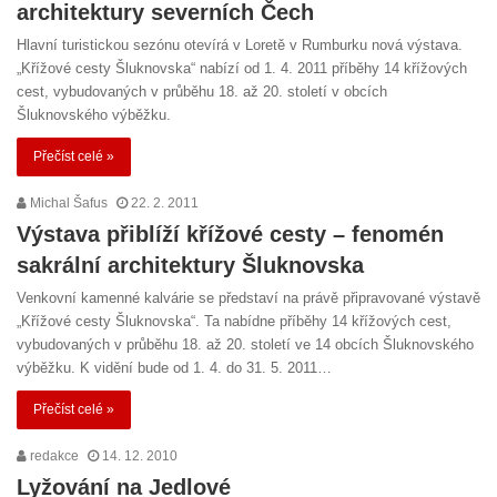
architektury severních Čech
Hlavní turistickou sezónu otevírá v Loretě v Rumburku nová výstava.
„Křížové cesty Šluknovska“ nabízí od 1. 4. 2011 příběhy 14 křížových
cest, vybudovaných v průběhu 18. až 20. století v obcích
Šluknovského výběžku.
Přečíst celé »
Michal Šafus
22. 2. 2011
Výstava přiblíží křížové cesty – fenomén
sakrální architektury Šluknovska
Venkovní kamenné kalvárie se představí na právě připravované výstavě
„Křížové cesty Šluknovska“. Ta nabídne příběhy 14 křížových cest,
vybudovaných v průběhu 18. až 20. století ve 14 obcích Šluknovského
výběžku. K vidění bude od 1. 4. do 31. 5. 2011…
Přečíst celé »
redakce
14. 12. 2010
Lyžování na Jedlové