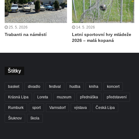
25. 5. 2026
14. 5. 2026
Trabanti na náměstí
Letní sportovní hry mládeže
2026 – malá kopaná
Štítky
basket
divadlo
festival
hudba
kniha
koncert
Krásná Lípa
Loreta
muzeum
přednáška
představení
Rumburk
sport
Varnsdorf
výstava
Česká Lípa
Šluknov
škola