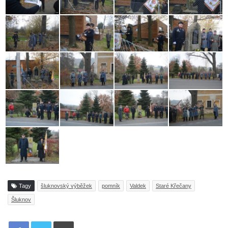
Tagy
šluknovský výběžek
pomník
Valdek
Staré Křečany
Šluknov
Tisknout