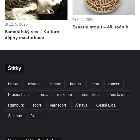
8. 5. 2026
12. 5. 2026
Severní stopu – 48. ročník
Samotářský sex – Kulturní
dějiny masturbace
Štítky
basket
divadlo
festival
hudba
kniha
koncert
Krásná Lípa
Loreta
muzeum
přednáška
představení
Rumburk
sport
Varnsdorf
výstava
Česká Lípa
Šluknov
škola