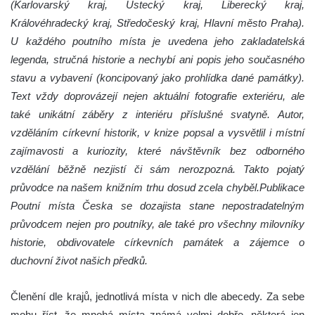
(Karlovarský kraj, Ústecký kraj, Liberecký kraj,
Královéhradecký kraj, Středočeský kraj, Hlavní město Praha).
U každého poutního místa je uvedena jeho zakladatelská
legenda, stručná historie a nechybí ani popis jeho současného
stavu a vybavení (koncipovaný jako prohlídka dané památky).
Text vždy doprovázejí nejen aktuální fotografie exteriéru, ale
také unikátní záběry z interiéru příslušné svatyně. Autor,
vzděláním církevní historik, v knize popsal a vysvětlil i místní
zajímavosti a kuriozity, které návštěvník bez odborného
vzdělání běžně nezjistí či sám nerozpozná. Takto pojatý
průvodce na našem knižním trhu dosud zcela chyběl.
Publikace
Poutní místa Česka se dozajista stane nepostradatelným
průvodcem nejen pro poutníky, ale také pro všechny milovníky
historie, obdivovatele církevních památek a zájemce o
duchovní život našich předků.
Členění dle krajů, jednotlivá místa v nich dle abecedy. Za sebe
mohu říct, že mnohá místa známá velmi dobře, některá jen