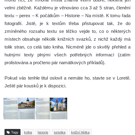
velmi zběžně. Každému je věnováno cca 3 až 5 stran, členění
textu – perex – K počátkům – Historie – Na místě. K tomu řada
fotografií. Jistě, je k textům třeba přistupovat tak, že do
zmíněného rozsahu textu se těžko vejde to, co o některých
místech obsahuje několik knižních svazků, z nichž každý má
tolik stran, co celá tato kniha. Nicméně jde o skvělý přehled a
hutnými texty plnými všech potřebných informací (zatím
prolistována a pročteno pár namátkových příkladů).
Pokud vás tenhle titul oslovil a nemáte ho, stavte se v Loretě.
Ještě pár kousků je k dispozici.
Tagy
kniha
historie
turistika
knižní hlídka