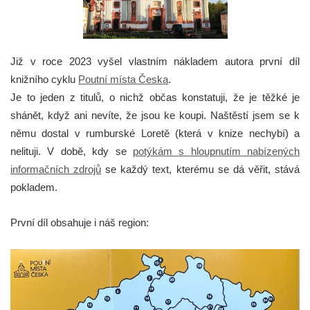
Již v roce 2023 vyšel vlastním nákladem autora první díl
knižního cyklu
Poutní místa Česka
.
Je to jeden z titulů, o nichž občas konstatuji, že je těžké je
shánět, když ani nevíte, že jsou ke koupi. Naštěstí jsem se k
němu dostal v rumburské Loretě (která v knize nechybí) a
nelituji. V době, kdy se
potýkám s hloupnutím nabízených
informačních zdrojů
se každý text, kterému se dá věřit, stává
pokladem.
První díl obsahuje i náš region: