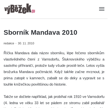
Sborník Mandava 2010
redakce
30. 11. 2010
Říčka Mandava dala název sborníku, lépe řečeno sborníkům
vlastivědného čtení z Varnsdorfu, Šluknovského výběžku a
saského příhraničí, protože tudy všude prostě teče. Letos vyšla
brožurka Mandava počtrnácté. Když takhle začne mrznout, je
prima zatopit v kamnech, zabalit se do deky a vypravit se s
touhle knížečkou povětšinou do historie.
Takže se dočtete například, jak probíhal rok 1910 ve Varnsdorfu
(4. ledna ve věku 33 let se pádem ze stromu zabil podlahář