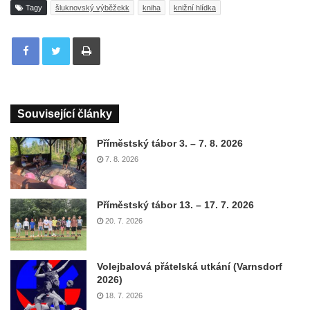
Tagy
šluknovský výběžekk
kniha
knižní hlídka
Tisknout
Související články
Příměstský tábor 3. – 7. 8. 2026
7. 8. 2026
Příměstský tábor 13. – 17. 7. 2026
20. 7. 2026
Volejbalová přátelská utkání (Varnsdorf
2026)
18. 7. 2026