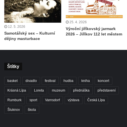
25. 4. 2026
12. 5. 2026
Výroční jiříkovský jarmark
Samotářský sex – Kulturní
2026 – Jiříkov 112 let městem
dějiny masturbace
Štítky
basket
divadlo
festival
hudba
kniha
koncert
Krásná Lípa
Loreta
muzeum
přednáška
představení
Rumburk
sport
Varnsdorf
výstava
Česká Lípa
Šluknov
škola