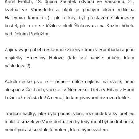
Karel Frölich, 18. dubna začátek odvodů ve Varsdorfu, 21.
května ve Varnsdorfu a okolí je pouhým okem viditelná
Halleyova kometa…), jak a kdy byl přestavěn šluknovský
kostel, jak a co se těžilo v okolí Šluknova a na Kozím hřbetu
nad Dolním Podlužím.
Zajímavý je příběh restaurace Zelený strom v Rumburku a jeho
majitelky Ernestiny Hotové (kdo asi napíše příběh, který
následoval?).
Ačkoli české pivo je – jasně – úplně nejlepší na světě, nebo
alespoň v Čechách, vaří se i v Německu. Třeba v Eibau v Horní
Lužici už dvě sta let! A nemají to tam pivovarníci zrovna lehké.
Tradiční hádky, jaké bylo počasí vloni, rozsoudí krátký přehled
teplot a srážek ve Varnsdorfu. Ten by tedy mohl být podrobnější,
neboť počasí se stalo tématem, které hýbe světem.