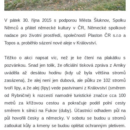
V pátek 30. října 2015 s podporou Města Šluknov, Spolku
Němců a přátel německé kultury v ČR, Německé spolkové
nadace pro životní prostředí, společností Plaston ČR s.r.o a
Topos a. proběhlo sázení nové aleje v Království.
Těžko o akci napsat víc, než je ke čtení na plakátku s
pozvánkou. Snad jen tolik, že oficiální tisková zpráva z Arniky
uváděla až desátou hodinu (kdy už byla většina stromů
zasázena), že alej není jen dubová, ale půlku ze 102 stromů
tvoří lípy, a že alej (lípy) vede pastvinami z Království (směrem
od Rybničné) k
rozcestí na
modré turistické značce cca 100
metrů za křížovou cestou a pokračuje podél polní cesty
směrem k silnici na Fukov (duby). Účastníci odhadem půl na
půl hovořili česky a německy. V sobotu se budou u stromů
zatloukat kůly a kmeny se budou oplétat ochranným pletivem.