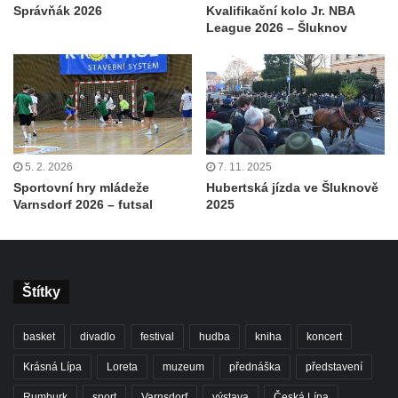
Správňák 2026
Kvalifikační kolo Jr. NBA
League 2026 – Šluknov
5. 2. 2026
7. 11. 2025
Sportovní hry mládeže
Hubertská jízda ve Šluknově
Varnsdorf 2026 – futsal
2025
Štítky
basket
divadlo
festival
hudba
kniha
koncert
Krásná Lípa
Loreta
muzeum
přednáška
představení
Rumburk
sport
Varnsdorf
výstava
Česká Lípa